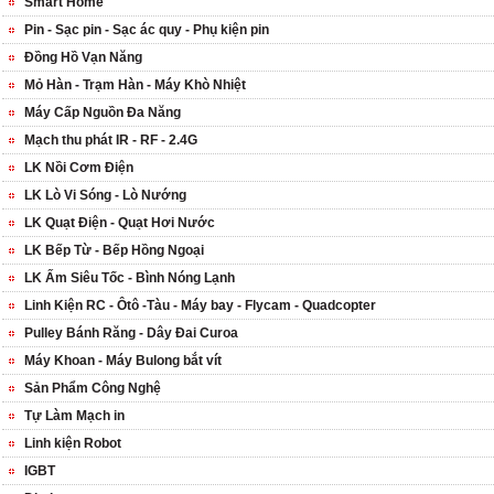
Smart Home
Pin - Sạc pin - Sạc ác quy - Phụ kiện pin
Đồng Hồ Vạn Năng
Mỏ Hàn - Trạm Hàn - Máy Khò Nhiệt
Máy Cấp Nguồn Đa Năng
Mạch thu phát IR - RF - 2.4G
LK Nồi Cơm Điện
LK Lò Vi Sóng - Lò Nướng
LK Quạt Điện - Quạt Hơi Nước
LK Bếp Từ - Bếp Hồng Ngoại
LK Ấm Siêu Tốc - Bình Nóng Lạnh
Linh Kiện RC - Ôtô -Tàu - Máy bay - Flycam - Quadcopter
Pulley Bánh Răng - Dây Đai Curoa
Máy Khoan - Máy Bulong bắt vít
Sản Phẩm Công Nghệ
Tự Làm Mạch in
Linh kiện Robot
IGBT