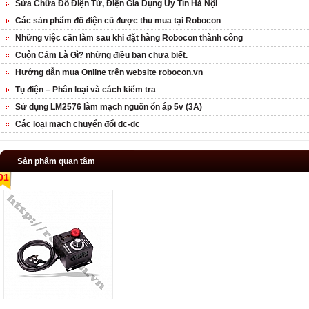
Sửa Chữa Đồ Điện Tử, Điện Gia Dụng Uy Tín Hà Nội
Các sản phẩm đồ điện cũ được thu mua tại Robocon
Những việc cần làm sau khi đặt hàng Robocon thành công
Cuộn Cảm Là Gì? những điều bạn chưa biết.
Hướng dẫn mua Online trên website robocon.vn
Tụ điện – Phân loại và cách kiểm tra
Sử dụng LM2576 làm mạch nguồn ổn áp 5v (3A)
Các loại mạch chuyển đổi dc-dc
Sản phẩm quan tâm
01