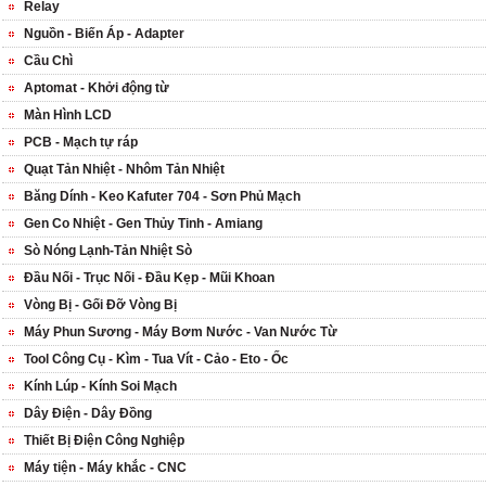
Relay
Nguồn - Biến Áp - Adapter
Cầu Chì
Aptomat - Khởi động từ
Màn Hình LCD
PCB - Mạch tự ráp
Quạt Tản Nhiệt - Nhôm Tản Nhiệt
Băng Dính - Keo Kafuter 704 - Sơn Phủ Mạch
Gen Co Nhiệt - Gen Thủy Tinh - Amiang
Sò Nóng Lạnh-Tản Nhiệt Sò
Đầu Nối - Trục Nối - Đầu Kẹp - Mũi Khoan
Vòng Bị - Gối Đỡ Vòng Bị
Máy Phun Sương - Máy Bơm Nước - Van Nước Từ
Tool Công Cụ - Kìm - Tua Vít - Cảo - Eto - Ốc
Kính Lúp - Kính Soi Mạch
Dây Điện - Dây Đồng
Thiết Bị Điện Công Nghiệp
Máy tiện - Máy khắc - CNC