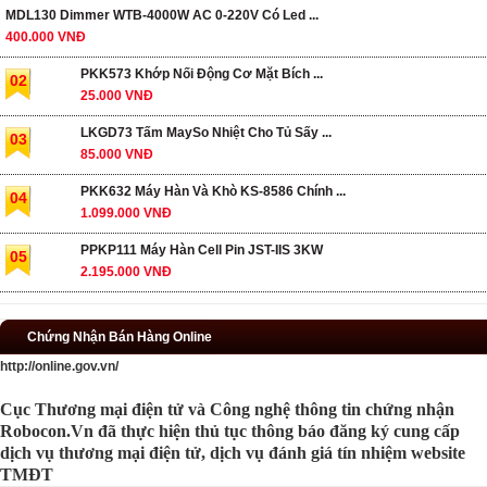
MDL130 Dimmer WTB-4000W AC 0-220V Có Led ...
400.000 VNĐ
PKK573 Khớp Nối Động Cơ Mặt Bích ...
02
25.000 VNĐ
LKGD73 Tấm MaySo Nhiệt Cho Tủ Sấy ...
03
85.000 VNĐ
PKK632 Máy Hàn Và Khò KS-8586 Chính ...
04
1.099.000 VNĐ
PPKP111 Máy Hàn Cell Pin JST-IIS 3KW
05
2.195.000 VNĐ
Chứng Nhận Bán Hàng Online
http://online.gov.vn/
Cục Thương mại điện tử và Công nghệ thông tin chứng nhận
Robocon.Vn đã thực hiện thủ tục thông báo đăng ký cung cấp
dịch vụ thương mại điện tử, dịch vụ đánh giá tín nhiệm website
TMĐT