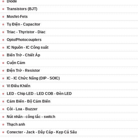
Diode
Transistors (BJT)
Mosfet-Fets
Tụ Điện - Capacitor
Triac - Thyristor - Diac
Opto/Photocouplers
IC Nguồn - IC Công suất
Biến Trở - Chiết Áp
Cuộn Cảm
Điện Trở - Resistor
IC - IC Chức Năng (DIP - SOIC)
Vi Điều Khiển
LED - Chip LED - LED COB - Đèn LED
Cảm Biến - Bộ Cảm Biến
Còi - Loa - Buzzer
Nút nhấn - công tắc - switch
Thạch anh
Conecter - Jack - Dây Cáp - Kẹp Cá Sấu