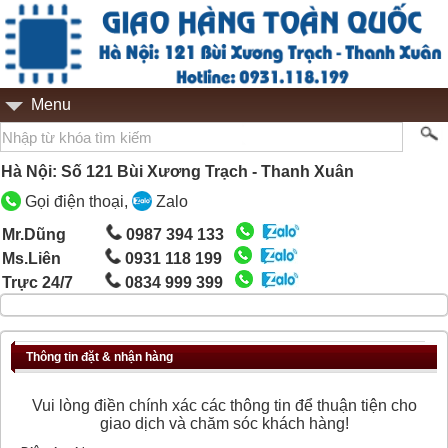
Menu
Hà Nội: Số 121 Bùi Xương Trạch - Thanh Xuân
Gọi điện thoại,
Zalo
Mr.Dũng
0987 394 133
Ms.Liên
0931 118 199
Trực 24/7
0834 999 399
Thông tin đặt & nhận hàng
Vui lòng điền chính xác các thông tin để thuận tiện cho
giao dịch và chăm sóc khách hàng!