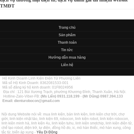
TMĐT
Trang chủ
Sản phẩm
Thanh toán
Tin tức
Hướng dẫn mua hàng
Liên hệ
Hộ Kinh Doanh Linh Kiện Điện Tử Phương Liên
Mã số Hộ Kinh Doanh: 8362081533-001
Mã số đăng ký hộ kinh doanh: 01F8024956
Địa chỉ : 121 Bùi Xương Trạch, phường Khương Đình, Thanh Xuân, Hà Nội.
Hotline-Zalo-Viber-FB:
(Ms Liên)
0931.118.199
-
(Mr Dũng)
0987.394.133
Email:
dienturobocon@gmail.com
Nội dung Website nói về: mua linh kiện, bán linh kiện, linh kiện chợ trời, chợ
giời, linh kiện nhật tảo, linh kiện 69, robocon, linh kiện robot, linh kiện robocon,
linh kiện minh hà, linh kiện 4u, linh kiện tuhu, linh kiện smdchip, linh kiện điện tử,
chế tạo robot, điện trở, tự điện, đồng hồ đo, ic, mỏ hàn thiếc, mỏ hàn xung, công
tắc từ, biến áp xung -
Yêu Di Động