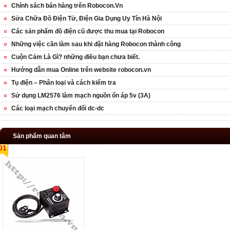
Chính sách bán hàng trên Robocon.Vn
Sửa Chữa Đồ Điện Tử, Điện Gia Dụng Uy Tín Hà Nội
Các sản phẩm đồ điện cũ được thu mua tại Robocon
Những việc cần làm sau khi đặt hàng Robocon thành công
Cuộn Cảm Là Gì? những điều bạn chưa biết.
Hướng dẫn mua Online trên website robocon.vn
Tụ điện – Phân loại và cách kiểm tra
Sử dụng LM2576 làm mạch nguồn ổn áp 5v (3A)
Các loại mạch chuyển đổi dc-dc
Sản phẩm quan tâm
01