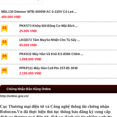
MDL130 Dimmer WTB-4000W AC 0-220V Có Led ...
400.000 VNĐ
PKK573 Khớp Nối Động Cơ Mặt Bích ...
02
25.000 VNĐ
LKGD73 Tấm MaySo Nhiệt Cho Tủ Sấy ...
03
85.000 VNĐ
PKK632 Máy Hàn Và Khò KS-8586 Chính ...
04
1.099.000 VNĐ
PPKP111 Máy Hàn Cell Pin JST-IIS 3KW
05
2.195.000 VNĐ
Chứng Nhận Bán Hàng Online
http://online.gov.vn/
Cục Thương mại điện tử và Công nghệ thông tin chứng nhận
Robocon.Vn đã thực hiện thủ tục thông báo đăng ký cung cấp
dịch vụ thương mại điện tử, dịch vụ đánh giá tín nhiệm website