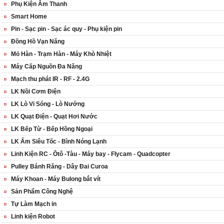
Phụ Kiện Âm Thanh
Smart Home
Pin - Sạc pin - Sạc ác quy - Phụ kiện pin
Đồng Hồ Vạn Năng
Mỏ Hàn - Trạm Hàn - Máy Khò Nhiệt
Máy Cấp Nguồn Đa Năng
Mạch thu phát IR - RF - 2.4G
LK Nồi Cơm Điện
LK Lò Vi Sóng - Lò Nướng
LK Quạt Điện - Quạt Hơi Nước
LK Bếp Từ - Bếp Hồng Ngoại
LK Ấm Siêu Tốc - Bình Nóng Lạnh
Linh Kiện RC - Ôtô -Tàu - Máy bay - Flycam - Quadcopter
Pulley Bánh Răng - Dây Đai Curoa
Máy Khoan - Máy Bulong bắt vít
Sản Phẩm Công Nghệ
Tự Làm Mạch in
Linh kiện Robot