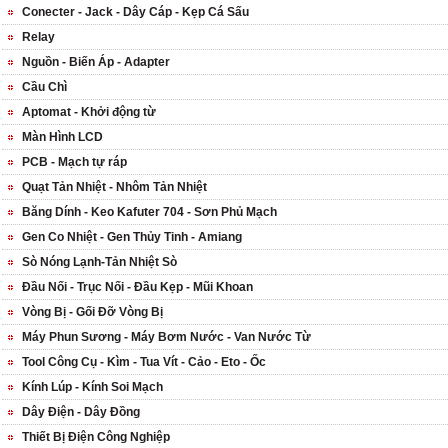
Conecter - Jack - Dây Cáp - Kẹp Cá Sấu
Relay
Nguồn - Biến Áp - Adapter
Cầu Chì
Aptomat - Khởi động từ
Màn Hình LCD
PCB - Mạch tự ráp
Quạt Tản Nhiệt - Nhôm Tản Nhiệt
Băng Dính - Keo Kafuter 704 - Sơn Phủ Mạch
Gen Co Nhiệt - Gen Thủy Tinh - Amiang
Sò Nóng Lạnh-Tản Nhiệt Sò
Đầu Nối - Trục Nối - Đầu Kẹp - Mũi Khoan
Vòng Bị - Gối Đỡ Vòng Bị
Máy Phun Sương - Máy Bơm Nước - Van Nước Từ
Tool Công Cụ - Kìm - Tua Vít - Cảo - Eto - Ốc
Kính Lúp - Kính Soi Mạch
Dây Điện - Dây Đồng
Thiết Bị Điện Công Nghiệp