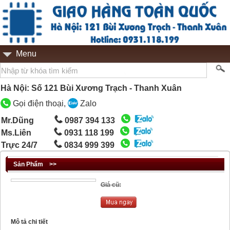
Menu
Hà Nội: Số 121 Bùi Xương Trạch - Thanh Xuân
Gọi điện thoại,
Zalo
Mr.Dũng
0987 394 133
Ms.Liên
0931 118 199
Trực 24/7
0834 999 399
Sản Phẩm
>>
Giá cũ:
Mô tả chi tiết