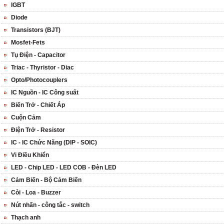
IGBT
Diode
Transistors (BJT)
Mosfet-Fets
Tụ Điện - Capacitor
Triac - Thyristor - Diac
Opto/Photocouplers
IC Nguồn - IC Công suất
Biến Trở - Chiết Áp
Cuộn Cảm
Điện Trở - Resistor
IC - IC Chức Năng (DIP - SOIC)
Vi Điều Khiển
LED - Chip LED - LED COB - Đèn LED
Cảm Biến - Bộ Cảm Biến
Còi - Loa - Buzzer
Nút nhấn - công tắc - switch
Thạch anh