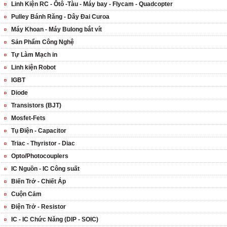
Linh Kiện RC - Ôtô -Tàu - Máy bay - Flycam - Quadcopter
Pulley Bánh Răng - Dây Đai Curoa
Máy Khoan - Máy Bulong bắt vít
Sản Phẩm Công Nghệ
Tự Làm Mạch in
Linh kiện Robot
IGBT
Diode
Transistors (BJT)
Mosfet-Fets
Tụ Điện - Capacitor
Triac - Thyristor - Diac
Opto/Photocouplers
IC Nguồn - IC Công suất
Biến Trở - Chiết Áp
Cuộn Cảm
Điện Trở - Resistor
IC - IC Chức Năng (DIP - SOIC)