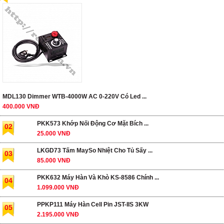
MDL130 Dimmer WTB-4000W AC 0-220V Có Led ...
400.000 VNĐ
PKK573 Khớp Nối Động Cơ Mặt Bích ...
02
25.000 VNĐ
LKGD73 Tấm MaySo Nhiệt Cho Tủ Sấy ...
03
85.000 VNĐ
PKK632 Máy Hàn Và Khò KS-8586 Chính ...
04
1.099.000 VNĐ
PPKP111 Máy Hàn Cell Pin JST-IIS 3KW
05
2.195.000 VNĐ