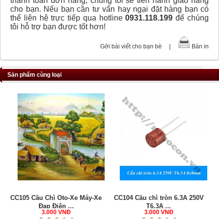
thanh toán đơn hàng, chúng tôi sẽ tiến hành giao hàng
cho bạn. Nếu bạn cần tư vấn hay ngại đặt hàng bạn có
thể liên hệ trực tiếp qua hotline
0931.118.199
để chúng
tôi hỗ trợ bạn được tốt hơn!
Gởi bài viết cho bạn bè
|
Bản in
Sản phẩm cùng loại
CC105 Cầu Chì Oto-Xe Máy-Xe
CC104 Cầu chì tròn 6.3A 250V
Đạp Điện ...
T6.3A ...
3.000 VNĐ
3.000 VNĐ