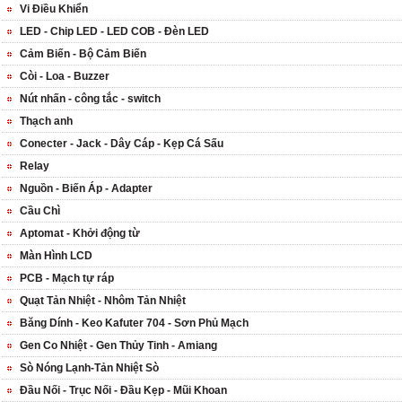
Vi Điều Khiển
LED - Chip LED - LED COB - Đèn LED
Cảm Biến - Bộ Cảm Biến
Còi - Loa - Buzzer
Nút nhấn - công tắc - switch
Thạch anh
Conecter - Jack - Dây Cáp - Kẹp Cá Sấu
Relay
Nguồn - Biến Áp - Adapter
Cầu Chì
Aptomat - Khởi động từ
Màn Hình LCD
PCB - Mạch tự ráp
Quạt Tản Nhiệt - Nhôm Tản Nhiệt
Băng Dính - Keo Kafuter 704 - Sơn Phủ Mạch
Gen Co Nhiệt - Gen Thủy Tinh - Amiang
Sò Nóng Lạnh-Tản Nhiệt Sò
Đầu Nối - Trục Nối - Đầu Kẹp - Mũi Khoan