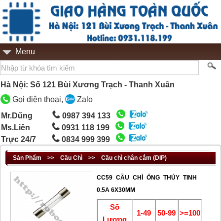
Menu
Hà Nội: Số 121 Bùi Xương Trạch - Thanh Xuân
Gọi điện thoại,
Zalo
Mr.Dũng
0987 394 133
Ms.Liên
0931 118 199
Trực 24/7
0834 999 399
Sản Phẩm
>>
Cầu Chì
>>
Cầu chì chân cắm (DIP)
CC59 CẦU CHÌ ỐNG THỦY TINH
0.5A 6X30MM
Số
1-49
50-99
>=100
Lượng