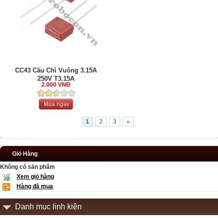
CC43 Cầu Chì Vuông 3.15A
250V T3.15A
2.000 VNĐ
1
2
3
»
Giỏ Hàng
Không có sản phẩm
Xem giỏ hàng
Hàng đã mua
Danh mục linh kiện