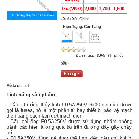
Giá(VNĐ)
2,000
1,700
1,500
- Xuất Xứ: China
- Hiện Trạng: Còn hàng
Đánh giá:
3.0
/5 (9 phiếu
bầu)
Mô tả chi tiết
Tính năng sản phẩm:
- Cầu chì ống thủy tinh F0.5A250V 6x30mm còn được
gọi là fuses, nó là một phần tử hay thiết bị bảo vệ mạch
điện bằng cách làm đứt mạch điện.
- Cầu chì ống F0.5A250V được sử dụng nhằm phòng
tránh các hiện tượng quá tải trên đường dây gây cháy,
nổ.
- F0.5A250V dùng để thay thế linh kiện cầu chì khi bị