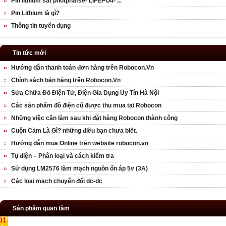
Pin lithium sắt photphatse- LIFEPO4- ...
Pin Lithium là gì?
Thông tin tuyển dụng
Tin tức mới
Hướng dẫn thanh toán đơn hàng trên Robocon.Vn
Chính sách bán hàng trên Robocon.Vn
Sửa Chữa Đồ Điện Tử, Điện Gia Dụng Uy Tín Hà Nội
Các sản phẩm đồ điện cũ được thu mua tại Robocon
Những việc cần làm sau khi đặt hàng Robocon thành công
Cuộn Cảm Là Gì? những điều bạn chưa biết.
Hướng dẫn mua Online trên website robocon.vn
Tụ điện – Phân loại và cách kiểm tra
Sử dụng LM2576 làm mạch nguồn ổn áp 5v (3A)
Các loại mạch chuyển đổi dc-dc
Sản phẩm quan tâm
01