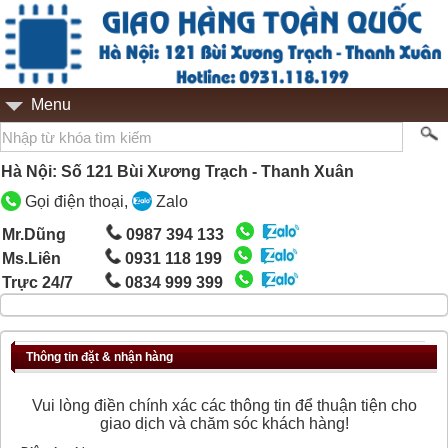
Menu
Hà Nội: Số 121 Bùi Xương Trạch - Thanh Xuân
Gọi điện thoại,
Zalo
Mr.Dũng
0987 394 133
Ms.Liên
0931 118 199
Trực 24/7
0834 999 399
Thông tin đặt & nhận hàng
Vui lòng điền chính xác các thông tin để thuận tiện cho
giao dịch và chăm sóc khách hàng!