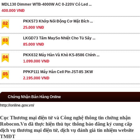
MDL130 Dimmer WTB-4000W AC 0-220V Có Led ...
400.000 VNĐ
PKK573 Khớp Nối Động Cơ Mặt Bích ...
02
25.000 VNĐ
LKGD73 Tấm MaySo Nhiệt Cho Tủ Sấy ...
03
85.000 VNĐ
PKK632 Máy Hàn Và Khò KS-8586 Chính ...
04
1.099.000 VNĐ
PPKP111 Máy Hàn Cell Pin JST-IIS 3KW
05
2.195.000 VNĐ
Chứng Nhận Bán Hàng Online
http://online.gov.vn/
Cục Thương mại điện tử và Công nghệ thông tin chứng nhận
Robocon.Vn đã thực hiện thủ tục thông báo đăng ký cung cấp
dịch vụ thương mại điện tử, dịch vụ đánh giá tín nhiệm website
TMĐT