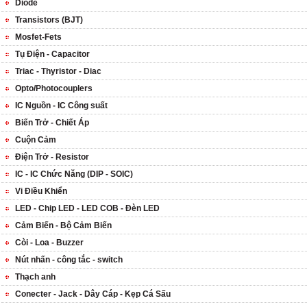
Diode
Transistors (BJT)
Mosfet-Fets
Tụ Điện - Capacitor
Triac - Thyristor - Diac
Opto/Photocouplers
IC Nguồn - IC Công suất
Biến Trở - Chiết Áp
Cuộn Cảm
Điện Trở - Resistor
IC - IC Chức Năng (DIP - SOIC)
Vi Điều Khiển
LED - Chip LED - LED COB - Đèn LED
Cảm Biến - Bộ Cảm Biến
Còi - Loa - Buzzer
Nút nhấn - công tắc - switch
Thạch anh
Conecter - Jack - Dây Cáp - Kẹp Cá Sấu