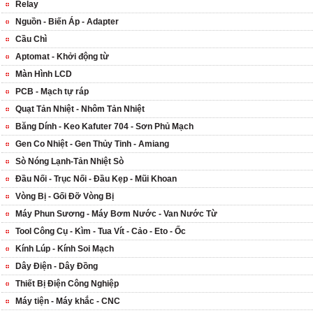
Relay
Nguồn - Biến Áp - Adapter
Cầu Chì
Aptomat - Khởi động từ
Màn Hình LCD
PCB - Mạch tự ráp
Quạt Tản Nhiệt - Nhôm Tản Nhiệt
Băng Dính - Keo Kafuter 704 - Sơn Phủ Mạch
Gen Co Nhiệt - Gen Thủy Tinh - Amiang
Sò Nóng Lạnh-Tản Nhiệt Sò
Đầu Nối - Trục Nối - Đầu Kẹp - Mũi Khoan
Vòng Bị - Gối Đỡ Vòng Bị
Máy Phun Sương - Máy Bơm Nước - Van Nước Từ
Tool Công Cụ - Kìm - Tua Vít - Cảo - Eto - Ốc
Kính Lúp - Kính Soi Mạch
Dây Điện - Dây Đồng
Thiết Bị Điện Công Nghiệp
Máy tiện - Máy khắc - CNC