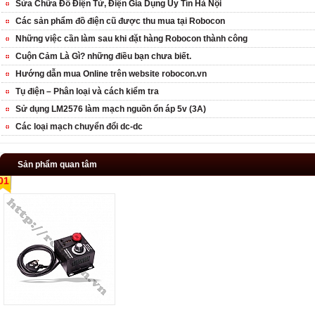
Sửa Chữa Đồ Điện Tử, Điện Gia Dụng Uy Tín Hà Nội
Các sản phẩm đồ điện cũ được thu mua tại Robocon
Những việc cần làm sau khi đặt hàng Robocon thành công
Cuộn Cảm Là Gì? những điều bạn chưa biết.
Hướng dẫn mua Online trên website robocon.vn
Tụ điện – Phân loại và cách kiểm tra
Sử dụng LM2576 làm mạch nguồn ổn áp 5v (3A)
Các loại mạch chuyển đổi dc-dc
Sản phẩm quan tâm
01