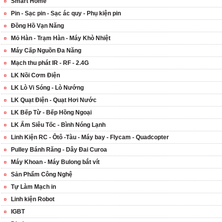
Smart Home
Pin - Sạc pin - Sạc ác quy - Phụ kiện pin
Đồng Hồ Vạn Năng
Mỏ Hàn - Trạm Hàn - Máy Khò Nhiệt
Máy Cấp Nguồn Đa Năng
Mạch thu phát IR - RF - 2.4G
LK Nồi Cơm Điện
LK Lò Vi Sóng - Lò Nướng
LK Quạt Điện - Quạt Hơi Nước
LK Bếp Từ - Bếp Hồng Ngoại
LK Ấm Siêu Tốc - Bình Nóng Lạnh
Linh Kiện RC - Ôtô -Tàu - Máy bay - Flycam - Quadcopter
Pulley Bánh Răng - Dây Đai Curoa
Máy Khoan - Máy Bulong bắt vít
Sản Phẩm Công Nghệ
Tự Làm Mạch in
Linh kiện Robot
IGBT