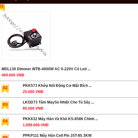
01
MDL130 Dimmer WTB-4000W AC 0-220V Có Led ...
400.000 VNĐ
PKK573 Khớp Nối Động Cơ Mặt Bích ...
02
25.000 VNĐ
LKGD73 Tấm MaySo Nhiệt Cho Tủ Sấy ...
03
85.000 VNĐ
PKK632 Máy Hàn Và Khò KS-8586 Chính ...
04
1.099.000 VNĐ
PPKP111 Máy Hàn Cell Pin JST-IIS 3KW
05