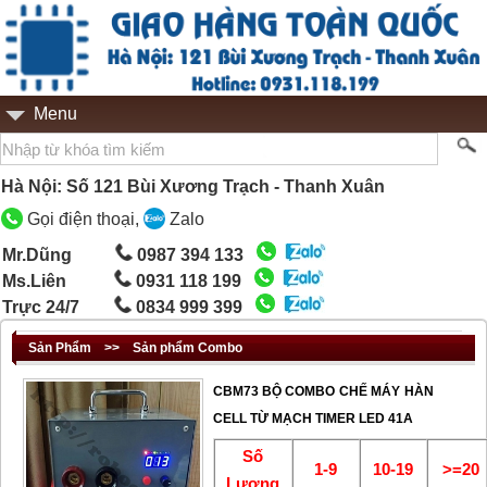
Menu
Hà Nội: Số 121 Bùi Xương Trạch - Thanh Xuân
Gọi điện thoại,
Zalo
Mr.Dũng
0987 394 133
Ms.Liên
0931 118 199
Trực 24/7
0834 999 399
Sản Phẩm
>>
Sản phẩm Combo
CBM73 BỘ COMBO CHẾ MÁY HÀN
CELL TỪ MẠCH TIMER LED 41A
Số
1-9
10-19
>=20
Lượng