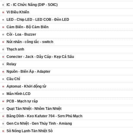
IC - IC Chức Năng (DIP - SOIC)
Vi Điều Khiển
LED - Chip LED - LED COB - Đèn LED
Cảm Biến - Bộ Cảm Biến
Còi - Loa - Buzzer
Nút nhấn - công tắc - switch
Thạch anh
Conecter - Jack - Dây Cáp - Kẹp Cá Sấu
Relay
Nguồn - Biến Áp - Adapter
Cầu Chì
Aptomat - Khởi động từ
Màn Hình LCD
PCB - Mạch tự ráp
Quạt Tản Nhiệt - Nhôm Tản Nhiệt
Băng Dính - Keo Kafuter 704 - Sơn Phủ Mạch
Gen Co Nhiệt - Gen Thủy Tinh - Amiang
Sò Nóng Lạnh-Tản Nhiệt Sò