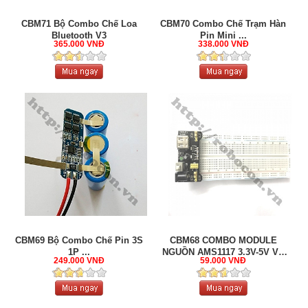
CBM71 Bộ Combo Chế Loa
CBM70 Combo Chế Trạm Hàn
Bluetooth V3
Pin Mini ...
365.000 VNĐ
338.000 VNĐ
CBM69 Bộ Combo Chế Pin 3S
CBM68 COMBO MODULE
1P ...
NGUỒN AMS1117 3.3V-5V VÀ
249.000 VNĐ
59.000 VNĐ
...