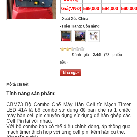
Giá(VNĐ)
569,000
564,000
560,00
- Xuất Xứ: China
- Hiện Trạng: Còn hàng
Đánh giá:
2.4
/5 (73 phiếu
bầu)
Mô tả chi tiết
Tính năng sản phẩm:
CBM73 Bộ Combo Chế Máy Hàn Cell từ Mạch Timer
LED 41A là bộ combo sử dụng để bạn chế ra 1 chiếc
máy hàn cell pin chuyên dụng sử dụng để hàn ghép các
Cell Pin lại với nhau.
Với bộ combo bạn có thể điều chỉnh dòng, áp thông qua
mạch timer thích hợp với từng cell pin, kẽm hàn cụ thể.