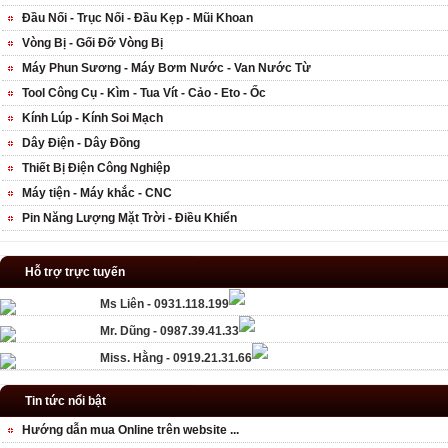
Đầu Nối - Trục Nối - Đầu Kẹp - Mũi Khoan
Vòng Bị - Gối Đỡ Vòng Bị
Máy Phun Sương - Máy Bơm Nước - Van Nước Từ
Tool Công Cụ - Kìm - Tua Vít - Cảo - Eto - Ốc
Kính Lúp - Kính Soi Mạch
Dây Điện - Dây Đồng
Thiết Bị Điện Công Nghiệp
Máy tiện - Máy khắc - CNC
Pin Năng Lượng Mặt Trời - Điều Khiển
Hỗ trợ trực tuyến
Ms Liên - 0931.118.199
Mr. Dũng - 0987.39.41.33
Miss. Hằng - 0919.21.31.66
Tin tức nổi bật
Hướng dẫn mua Online trên website ...