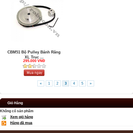
CBM51 Bộ Pulley Bánh Răng
XL Trục ...
295.000 VNĐ
«
1
2
3
4
5
»
Giỏ Hàng
Không có sản phẩm
Xem giỏ hàng
Hàng đã mua