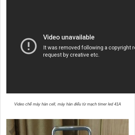
Video chế máy hàn cell, máy hàn điểu từ mạch timer led 41A