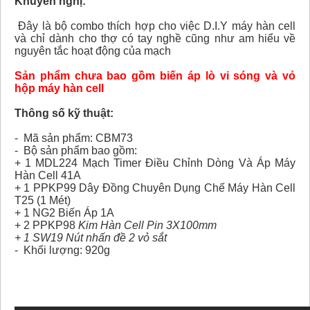
Khuyến nghị:
Đây là bộ combo thích hợp cho việc D.I.Y máy hàn cell
và chỉ dành cho thợ có tay nghề cũng như am hiểu về
nguyên tắc hoạt động của mạch
Sản phẩm chưa bao gồm biến áp lò vi sóng và vỏ
hộp máy hàn cell
Thông số kỹ thuật:
- Mã sản phẩm: CBM73
- Bộ sản phẩm bao gồm:
+ 1 MDL224 Mạch Timer Điều Chỉnh Dòng Và Áp Máy
Hàn Cell 41A
+ 1
PPKP99 Dây Đồng Chuyên Dụng Chế Máy Hàn Cell
T25 (1 Mét)
+ 1 NG2 Biến Áp 1A
+ 2 PPKP98
Kim Hàn Cell Pin 3X100mm
+ 1 SW19 Nút nhấn đề 2 vỏ sắt
- Khối lượng: 920g