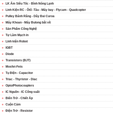
LK Ấm Siêu Tốc - Bình Nóng Lạnh
Linh Kiện RC - Ôtô -Tàu - Máy bay - Flycam - Quadcopter
Pulley Bánh Răng - Dây Đai Curoa
Máy Khoan - Máy Bulong bắt vít
Sản Phẩm Công Nghệ
Tự Làm Mạch in
Linh kiện Robot
IGBT
Diode
Transistors (BJT)
Mosfet-Fets
Tụ Điện - Capacitor
Triac - Thyristor - Diac
Opto/Photocouplers
IC Nguồn - IC Công suất
Biến Trở - Chiết Áp
Cuộn Cảm
Điện Trở - Resistor