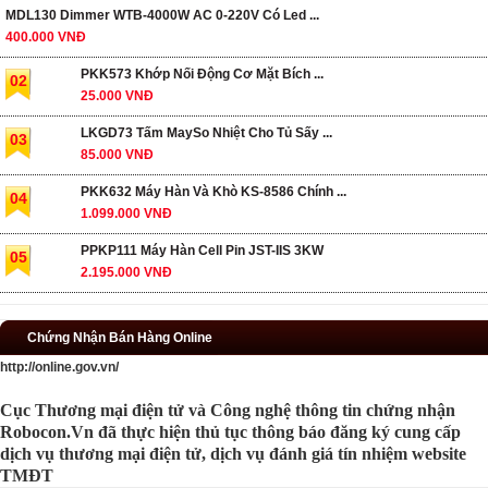
MDL130 Dimmer WTB-4000W AC 0-220V Có Led ...
400.000 VNĐ
PKK573 Khớp Nối Động Cơ Mặt Bích ...
02
25.000 VNĐ
LKGD73 Tấm MaySo Nhiệt Cho Tủ Sấy ...
03
85.000 VNĐ
PKK632 Máy Hàn Và Khò KS-8586 Chính ...
04
1.099.000 VNĐ
PPKP111 Máy Hàn Cell Pin JST-IIS 3KW
05
2.195.000 VNĐ
Chứng Nhận Bán Hàng Online
http://online.gov.vn/
Cục Thương mại điện tử và Công nghệ thông tin chứng nhận
Robocon.Vn đã thực hiện thủ tục thông báo đăng ký cung cấp
dịch vụ thương mại điện tử, dịch vụ đánh giá tín nhiệm website
TMĐT