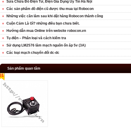
Sửa Chữa Đồ Điện Tử, Điện Gia Dụng Uy Tín Hà Nội
Các sản phẩm đồ điện cũ được thu mua tại Robocon
Những việc cần làm sau khi đặt hàng Robocon thành công
Cuộn Cảm Là Gì? những điều bạn chưa biết.
Hướng dẫn mua Online trên website robocon.vn
Tụ điện – Phân loại và cách kiểm tra
Sử dụng LM2576 làm mạch nguồn ổn áp 5v (3A)
Các loại mạch chuyển đổi dc-dc
Sản phẩm quan tâm
01