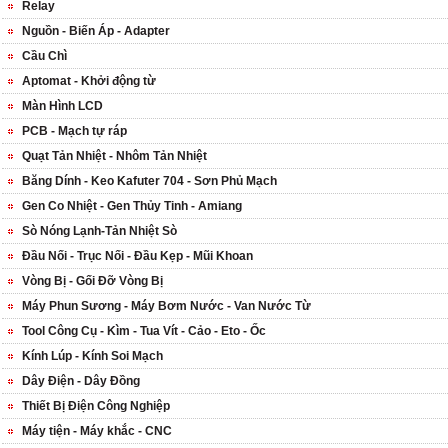
Relay
Nguồn - Biến Áp - Adapter
Cầu Chì
Aptomat - Khởi động từ
Màn Hình LCD
PCB - Mạch tự ráp
Quạt Tản Nhiệt - Nhôm Tản Nhiệt
Băng Dính - Keo Kafuter 704 - Sơn Phủ Mạch
Gen Co Nhiệt - Gen Thủy Tinh - Amiang
Sò Nóng Lạnh-Tản Nhiệt Sò
Đầu Nối - Trục Nối - Đầu Kẹp - Mũi Khoan
Vòng Bị - Gối Đỡ Vòng Bị
Máy Phun Sương - Máy Bơm Nước - Van Nước Từ
Tool Công Cụ - Kìm - Tua Vít - Cảo - Eto - Ốc
Kính Lúp - Kính Soi Mạch
Dây Điện - Dây Đồng
Thiết Bị Điện Công Nghiệp
Máy tiện - Máy khắc - CNC