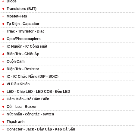
Diode
Transistors (BJT)
Mosfet-Fets
Tụ Điện - Capacitor
Triac - Thyristor - Diac
Opto/Photocouplers
IC Nguồn - IC Công suất
Biến Trở - Chiết Áp
Cuộn Cảm
Điện Trở - Resistor
IC - IC Chức Năng (DIP - SOIC)
Vi Điều Khiển
LED - Chip LED - LED COB - Đèn LED
Cảm Biến - Bộ Cảm Biến
Còi - Loa - Buzzer
Nút nhấn - công tắc - switch
Thạch anh
Conecter - Jack - Dây Cáp - Kẹp Cá Sấu