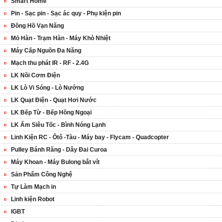
Smart Home
Pin - Sạc pin - Sạc ác quy - Phụ kiện pin
Đồng Hồ Vạn Năng
Mỏ Hàn - Trạm Hàn - Máy Khò Nhiệt
Máy Cấp Nguồn Đa Năng
Mạch thu phát IR - RF - 2.4G
LK Nồi Cơm Điện
LK Lò Vi Sóng - Lò Nướng
LK Quạt Điện - Quạt Hơi Nước
LK Bếp Từ - Bếp Hồng Ngoại
LK Ấm Siêu Tốc - Bình Nóng Lạnh
Linh Kiện RC - Ôtô -Tàu - Máy bay - Flycam - Quadcopter
Pulley Bánh Răng - Dây Đai Curoa
Máy Khoan - Máy Bulong bắt vít
Sản Phẩm Công Nghệ
Tự Làm Mạch in
Linh kiện Robot
IGBT