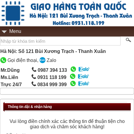
Menu
Hà Nội: Số 121 Bùi Xương Trạch - Thanh Xuân
Gọi điện thoại,
Zalo
Mr.Dũng
0987 394 133
Ms.Liên
0931 118 199
Trực 24/7
0834 999 399
Thông tin đặt & nhận hàng
Vui lòng điền chính xác các thông tin để thuận tiện cho
giao dịch và chăm sóc khách hàng!