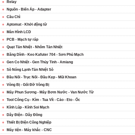
Relay
Nguồn - Biến Áp - Adapter
Cầu Chì
Aptomat - Khởi động từ
Màn Hình LCD
PCB - Mạch tự ráp
Quạt Tản Nhiệt - Nhôm Tản Nhiệt
Băng Dính - Keo Kafuter 704 - Sơn Phủ Mạch
Gen Co Nhiệt - Gen Thủy Tinh - Amiang
Sò Nóng Lạnh-Tản Nhiệt Sò
Đầu Nối - Trục Nối - Đầu Kẹp - Mũi Khoan
Vòng Bị - Gối Đỡ Vòng Bị
Máy Phun Sương - Máy Bơm Nước - Van Nước Từ
Tool Công Cụ - Kìm - Tua Vít - Cảo - Eto - Ốc
Kính Lúp - Kính Soi Mạch
Dây Điện - Dây Đồng
Thiết Bị Điện Công Nghiệp
Máy tiện - Máy khắc - CNC