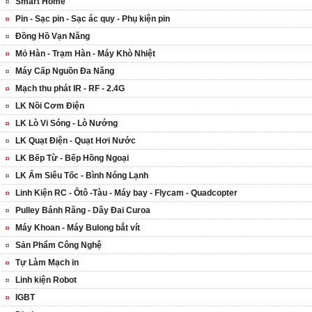
Smart Home
Pin - Sạc pin - Sạc ác quy - Phụ kiện pin
Đồng Hồ Vạn Năng
Mỏ Hàn - Trạm Hàn - Máy Khò Nhiệt
Máy Cấp Nguồn Đa Năng
Mạch thu phát IR - RF - 2.4G
LK Nồi Cơm Điện
LK Lò Vi Sóng - Lò Nướng
LK Quạt Điện - Quạt Hơi Nước
LK Bếp Từ - Bếp Hồng Ngoại
LK Ấm Siêu Tốc - Bình Nóng Lạnh
Linh Kiện RC - Ôtô -Tàu - Máy bay - Flycam - Quadcopter
Pulley Bánh Răng - Dây Đai Curoa
Máy Khoan - Máy Bulong bắt vít
Sản Phẩm Công Nghệ
Tự Làm Mạch in
Linh kiện Robot
IGBT