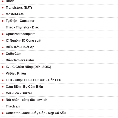
Diode
Transistors (BJT)
Mosfet-Fets
Tụ Điện - Capacitor
Triac - Thyristor - Diac
Opto/Photocouplers
IC Nguồn - IC Công suất
Biến Trở - Chiết Áp
Cuộn Cảm
Điện Trở - Resistor
IC - IC Chức Năng (DIP - SOIC)
Vi Điều Khiển
LED - Chip LED - LED COB - Đèn LED
Cảm Biến - Bộ Cảm Biến
Còi - Loa - Buzzer
Nút nhấn - công tắc - switch
Thạch anh
Conecter - Jack - Dây Cáp - Kẹp Cá Sấu