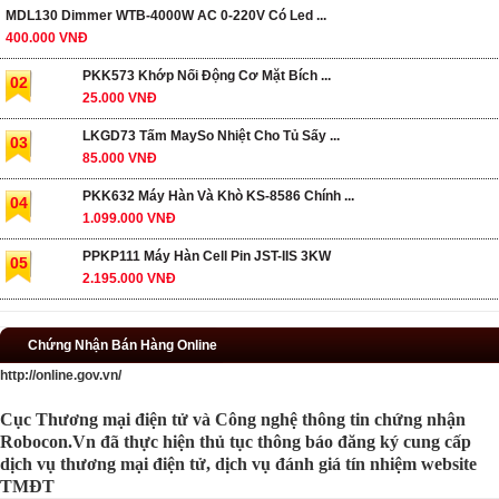
MDL130 Dimmer WTB-4000W AC 0-220V Có Led ...
400.000 VNĐ
PKK573 Khớp Nối Động Cơ Mặt Bích ...
02
25.000 VNĐ
LKGD73 Tấm MaySo Nhiệt Cho Tủ Sấy ...
03
85.000 VNĐ
PKK632 Máy Hàn Và Khò KS-8586 Chính ...
04
1.099.000 VNĐ
PPKP111 Máy Hàn Cell Pin JST-IIS 3KW
05
2.195.000 VNĐ
Chứng Nhận Bán Hàng Online
http://online.gov.vn/
Cục Thương mại điện tử và Công nghệ thông tin chứng nhận
Robocon.Vn đã thực hiện thủ tục thông báo đăng ký cung cấp
dịch vụ thương mại điện tử, dịch vụ đánh giá tín nhiệm website
TMĐT