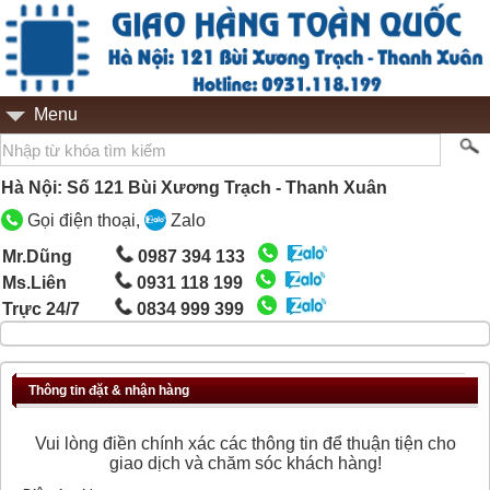
Menu
Hà Nội: Số 121 Bùi Xương Trạch - Thanh Xuân
Gọi điện thoại,
Zalo
Mr.Dũng
0987 394 133
Ms.Liên
0931 118 199
Trực 24/7
0834 999 399
Thông tin đặt & nhận hàng
Vui lòng điền chính xác các thông tin để thuận tiện cho
giao dịch và chăm sóc khách hàng!