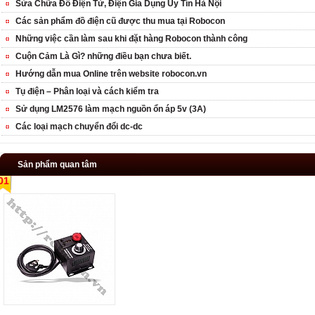
Sửa Chữa Đồ Điện Tử, Điện Gia Dụng Uy Tín Hà Nội
Các sản phẩm đồ điện cũ được thu mua tại Robocon
Những việc cần làm sau khi đặt hàng Robocon thành công
Cuộn Cảm Là Gì? những điều bạn chưa biết.
Hướng dẫn mua Online trên website robocon.vn
Tụ điện – Phân loại và cách kiểm tra
Sử dụng LM2576 làm mạch nguồn ổn áp 5v (3A)
Các loại mạch chuyển đổi dc-dc
Sản phẩm quan tâm
01