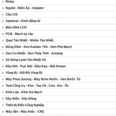
Relay
Nguồn - Biến Áp - Adapter
Cầu Chì
Aptomat - Khởi động từ
Màn Hình LCD
PCB - Mạch tự ráp
Quạt Tản Nhiệt - Nhôm Tản Nhiệt
Băng Dính - Keo Kafuter 704 - Sơn Phủ Mạch
Gen Co Nhiệt - Gen Thủy Tinh - Amiang
Sò Nóng Lạnh-Tản Nhiệt Sò
Đầu Nối - Trục Nối - Đầu Kẹp - Mũi Khoan
Vòng Bị - Gối Đỡ Vòng Bị
Máy Phun Sương - Máy Bơm Nước - Van Nước Từ
Tool Công Cụ - Kìm - Tua Vít - Cảo - Eto - Ốc
Kính Lúp - Kính Soi Mạch
Dây Điện - Dây Đồng
Thiết Bị Điện Công Nghiệp
Máy tiện - Máy khắc - CNC