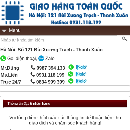
Menu
Hà Nội: Số 121 Bùi Xương Trạch - Thanh Xuân
Gọi điện thoại,
Zalo
Mr.Dũng
0987 394 133
Ms.Liên
0931 118 199
Trực 24/7
0834 999 399
Thông tin đặt & nhận hàng
Vui lòng điền chính xác các thông tin để thuận tiện cho
giao dịch và chăm sóc khách hàng!