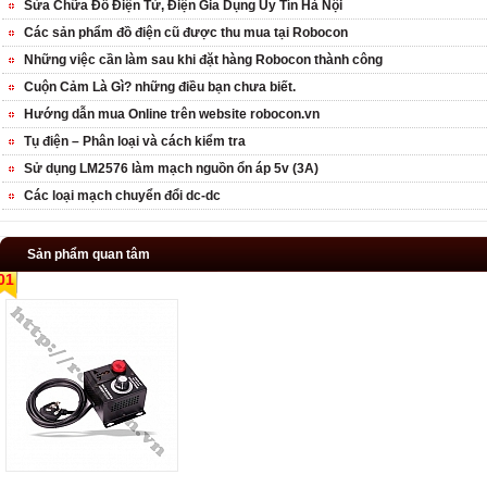
Sửa Chữa Đồ Điện Tử, Điện Gia Dụng Uy Tín Hà Nội
Các sản phẩm đồ điện cũ được thu mua tại Robocon
Những việc cần làm sau khi đặt hàng Robocon thành công
Cuộn Cảm Là Gì? những điều bạn chưa biết.
Hướng dẫn mua Online trên website robocon.vn
Tụ điện – Phân loại và cách kiểm tra
Sử dụng LM2576 làm mạch nguồn ổn áp 5v (3A)
Các loại mạch chuyển đổi dc-dc
Sản phẩm quan tâm
01