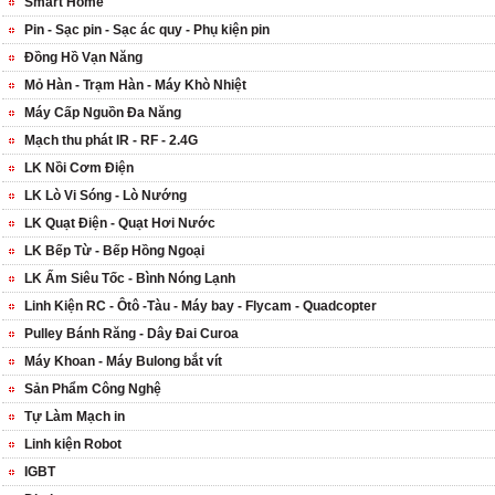
Smart Home
Pin - Sạc pin - Sạc ác quy - Phụ kiện pin
Đồng Hồ Vạn Năng
Mỏ Hàn - Trạm Hàn - Máy Khò Nhiệt
Máy Cấp Nguồn Đa Năng
Mạch thu phát IR - RF - 2.4G
LK Nồi Cơm Điện
LK Lò Vi Sóng - Lò Nướng
LK Quạt Điện - Quạt Hơi Nước
LK Bếp Từ - Bếp Hồng Ngoại
LK Ấm Siêu Tốc - Bình Nóng Lạnh
Linh Kiện RC - Ôtô -Tàu - Máy bay - Flycam - Quadcopter
Pulley Bánh Răng - Dây Đai Curoa
Máy Khoan - Máy Bulong bắt vít
Sản Phẩm Công Nghệ
Tự Làm Mạch in
Linh kiện Robot
IGBT