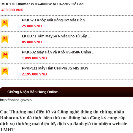
MDL130 Dimmer WTB-4000W AC 0-220V Có Led ...
400.000 VNĐ
PKK573 Khớp Nối Động Cơ Mặt Bích ...
02
25.000 VNĐ
LKGD73 Tấm MaySo Nhiệt Cho Tủ Sấy ...
03
85.000 VNĐ
PKK632 Máy Hàn Và Khò KS-8586 Chính ...
04
1.099.000 VNĐ
PPKP111 Máy Hàn Cell Pin JST-IIS 3KW
05
2.195.000 VNĐ
Chứng Nhận Bán Hàng Online
http://online.gov.vn/
Cục Thương mại điện tử và Công nghệ thông tin chứng nhận
Robocon.Vn đã thực hiện thủ tục thông báo đăng ký cung cấp
dịch vụ thương mại điện tử, dịch vụ đánh giá tín nhiệm website
TMĐT