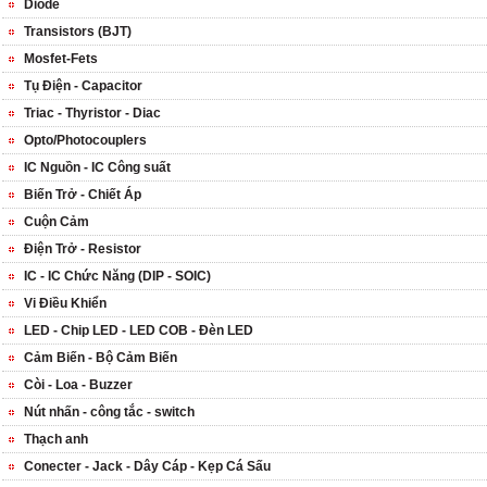
Diode
Transistors (BJT)
Mosfet-Fets
Tụ Điện - Capacitor
Triac - Thyristor - Diac
Opto/Photocouplers
IC Nguồn - IC Công suất
Biến Trở - Chiết Áp
Cuộn Cảm
Điện Trở - Resistor
IC - IC Chức Năng (DIP - SOIC)
Vi Điều Khiển
LED - Chip LED - LED COB - Đèn LED
Cảm Biến - Bộ Cảm Biến
Còi - Loa - Buzzer
Nút nhấn - công tắc - switch
Thạch anh
Conecter - Jack - Dây Cáp - Kẹp Cá Sấu