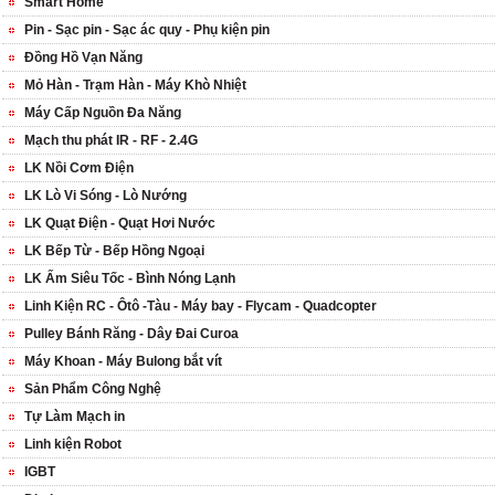
Smart Home
Pin - Sạc pin - Sạc ác quy - Phụ kiện pin
Đồng Hồ Vạn Năng
Mỏ Hàn - Trạm Hàn - Máy Khò Nhiệt
Máy Cấp Nguồn Đa Năng
Mạch thu phát IR - RF - 2.4G
LK Nồi Cơm Điện
LK Lò Vi Sóng - Lò Nướng
LK Quạt Điện - Quạt Hơi Nước
LK Bếp Từ - Bếp Hồng Ngoại
LK Ấm Siêu Tốc - Bình Nóng Lạnh
Linh Kiện RC - Ôtô -Tàu - Máy bay - Flycam - Quadcopter
Pulley Bánh Răng - Dây Đai Curoa
Máy Khoan - Máy Bulong bắt vít
Sản Phẩm Công Nghệ
Tự Làm Mạch in
Linh kiện Robot
IGBT