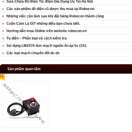
Sửa Chữa Đồ Điện Tử, Điện Gia Dụng Uy Tín Hà Nội
Các sản phẩm đồ điện cũ được thu mua tại Robocon
Những việc cần làm sau khi đặt hàng Robocon thành công
Cuộn Cảm Là Gì? những điều bạn chưa biết.
Hướng dẫn mua Online trên website robocon.vn
Tụ điện – Phân loại và cách kiểm tra
Sử dụng LM2576 làm mạch nguồn ổn áp 5v (3A)
Các loại mạch chuyển đổi dc-dc
Sản phẩm quan tâm
01