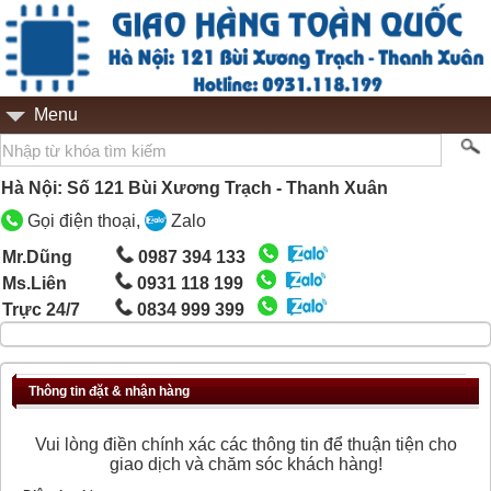
Menu
Hà Nội: Số 121 Bùi Xương Trạch - Thanh Xuân
Gọi điện thoại,
Zalo
Mr.Dũng
0987 394 133
Ms.Liên
0931 118 199
Trực 24/7
0834 999 399
Thông tin đặt & nhận hàng
Vui lòng điền chính xác các thông tin để thuận tiện cho
giao dịch và chăm sóc khách hàng!