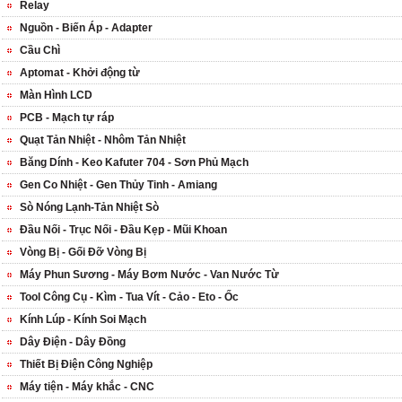
Relay
Nguồn - Biến Áp - Adapter
Cầu Chì
Aptomat - Khởi động từ
Màn Hình LCD
PCB - Mạch tự ráp
Quạt Tản Nhiệt - Nhôm Tản Nhiệt
Băng Dính - Keo Kafuter 704 - Sơn Phủ Mạch
Gen Co Nhiệt - Gen Thủy Tinh - Amiang
Sò Nóng Lạnh-Tản Nhiệt Sò
Đầu Nối - Trục Nối - Đầu Kẹp - Mũi Khoan
Vòng Bị - Gối Đỡ Vòng Bị
Máy Phun Sương - Máy Bơm Nước - Van Nước Từ
Tool Công Cụ - Kìm - Tua Vít - Cảo - Eto - Ốc
Kính Lúp - Kính Soi Mạch
Dây Điện - Dây Đồng
Thiết Bị Điện Công Nghiệp
Máy tiện - Máy khắc - CNC