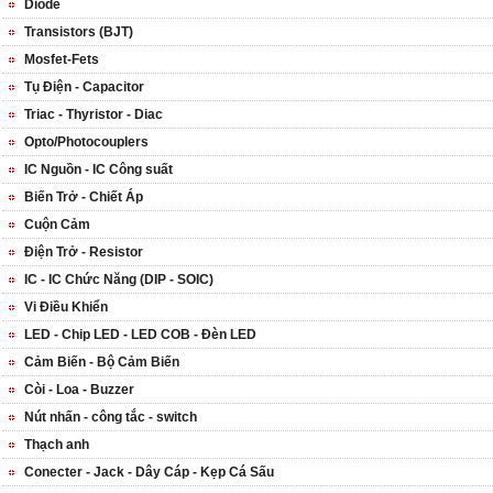
Diode
Transistors (BJT)
Mosfet-Fets
Tụ Điện - Capacitor
Triac - Thyristor - Diac
Opto/Photocouplers
IC Nguồn - IC Công suất
Biến Trở - Chiết Áp
Cuộn Cảm
Điện Trở - Resistor
IC - IC Chức Năng (DIP - SOIC)
Vi Điều Khiển
LED - Chip LED - LED COB - Đèn LED
Cảm Biến - Bộ Cảm Biến
Còi - Loa - Buzzer
Nút nhấn - công tắc - switch
Thạch anh
Conecter - Jack - Dây Cáp - Kẹp Cá Sấu