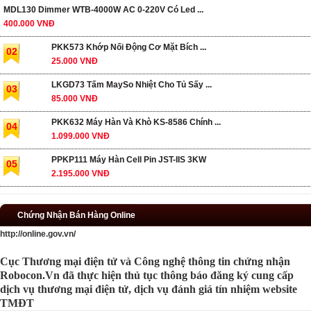
MDL130 Dimmer WTB-4000W AC 0-220V Có Led ...
400.000 VNĐ
PKK573 Khớp Nối Động Cơ Mặt Bích ...
02
25.000 VNĐ
LKGD73 Tấm MaySo Nhiệt Cho Tủ Sấy ...
03
85.000 VNĐ
PKK632 Máy Hàn Và Khò KS-8586 Chính ...
04
1.099.000 VNĐ
PPKP111 Máy Hàn Cell Pin JST-IIS 3KW
05
2.195.000 VNĐ
Chứng Nhận Bán Hàng Online
http://online.gov.vn/
Cục Thương mại điện tử và Công nghệ thông tin chứng nhận
Robocon.Vn đã thực hiện thủ tục thông báo đăng ký cung cấp
dịch vụ thương mại điện tử, dịch vụ đánh giá tín nhiệm website
TMĐT