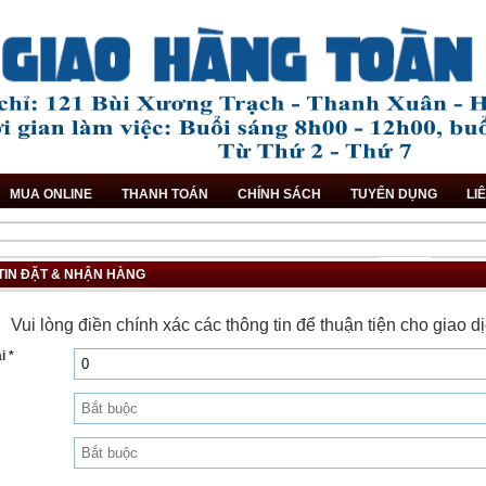
MUA ONLINE
THANH TOÁN
CHÍNH SÁCH
TUYỂN DỤNG
LI
TIN ĐẶT & NHẬN HÀNG
Vui lòng điền chính xác các thông tin để thuận tiện cho giao 
i *