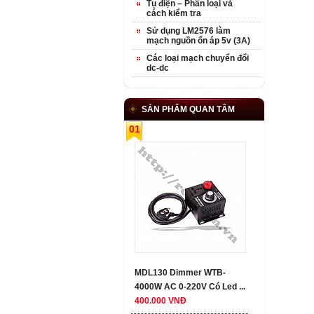
Tụ điện – Phân loại và
cách kiểm tra
Sử dụng LM2576 làm
mạch nguồn ổn áp 5v (3A)
Các loại mạch chuyển đổi
dc-dc
SẢN PHẨM QUAN TÂM
01
MDL130 Dimmer WTB-
4000W AC 0-220V Có Led ...
400.000 VNĐ