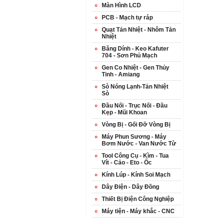
Màn Hình LCD
PCB - Mạch tự ráp
Quạt Tản Nhiệt - Nhôm Tản
Nhiệt
Băng Dính - Keo Kafuter
704 - Sơn Phủ Mạch
Gen Co Nhiệt - Gen Thủy
Tinh - Amiang
Sò Nóng Lạnh-Tản Nhiệt
Sò
Đầu Nối - Trục Nối - Đầu
Kẹp - Mũi Khoan
Vòng Bị - Gối Đỡ Vòng Bị
Máy Phun Sương - Máy
Bơm Nước - Van Nước Từ
Tool Công Cụ - Kìm - Tua
Vít - Cảo - Eto - Ốc
Kính Lúp - Kính Soi Mạch
Dây Điện - Dây Đồng
Thiết Bị Điện Công Nghiệp
Máy tiện - Máy khắc - CNC