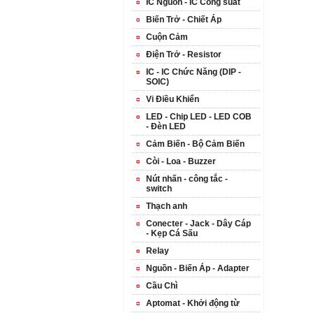
IC Nguồn - IC Công suất
Biến Trở - Chiết Áp
Cuộn Cảm
Điện Trở - Resistor
IC - IC Chức Năng (DIP -
SOIC)
Vi Điều Khiển
LED - Chip LED - LED COB
- Đèn LED
Cảm Biến - Bộ Cảm Biến
Còi - Loa - Buzzer
Nút nhấn - công tắc -
switch
Thạch anh
Conecter - Jack - Dây Cáp
- Kẹp Cá Sấu
Relay
Nguồn - Biến Áp - Adapter
Cầu Chì
Aptomat - Khởi động từ