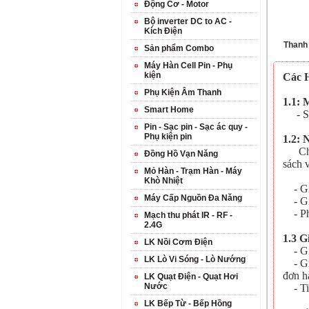
Động Cơ - Motor
Bộ inverter DC to AC -
Kích Điện
Thanh
Sản phẩm Combo
Máy Hàn Cell Pin - Phụ
kiện
Các 
Phụ Kiện Âm Thanh
1.1: 
Smart Home
- Số 
Pin - Sạc pin - Sạc ác quy -
Phụ kiện pin
1.2: 
Chúng
Đồng Hồ Vạn Năng
sách 
Mỏ Hàn - Trạm Hàn - Máy
Khò Nhiệt
- Gia
Máy Cấp Nguồn Đa Năng
- Gia
- Phí
Mạch thu phát IR - RF -
2.4G
1.3 G
LK Nồi Cơm Điện
- Giá
LK Lò Vi Sóng - Lò Nướng
- Gia
đơn h
LK Quạt Điện - Quạt Hơi
Nước
- Tiề
LK Bếp Từ - Bếp Hồng