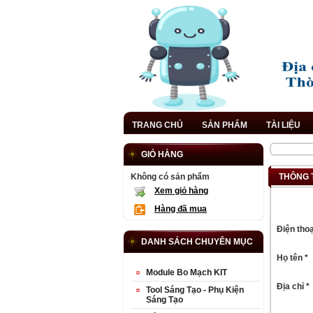
TRANG CHỦ
SẢN PHẨM
TÀI LIỆU
GIỎ HÀNG
Không có sản phẩm
THÔNG 
Xem giỏ hàng
Hàng đã mua
Điện thoạ
DANH SÁCH CHUYÊN MỤC
Họ tên *
Module Bo Mạch KIT
Địa chỉ *
Tool Sáng Tạo - Phụ Kiện
Sáng Tạo