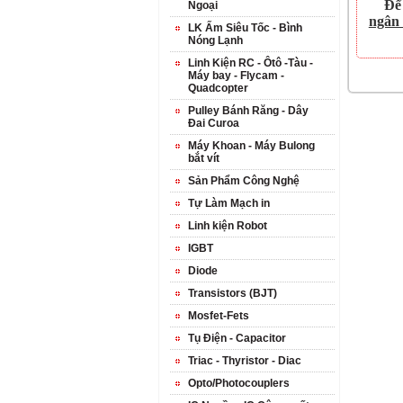
Để
Ngoại
ngân
LK Ấm Siêu Tốc - Bình
Nóng Lạnh
Linh Kiện RC - Ôtô -Tàu -
Máy bay - Flycam -
Quadcopter
Pulley Bánh Răng - Dây
Đai Curoa
Máy Khoan - Máy Bulong
bắt vít
Sản Phẩm Công Nghệ
Tự Làm Mạch in
Linh kiện Robot
IGBT
Diode
Transistors (BJT)
Mosfet-Fets
Tụ Điện - Capacitor
Triac - Thyristor - Diac
Opto/Photocouplers