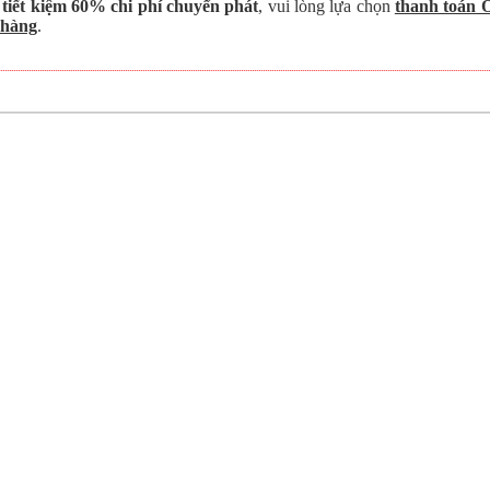
 tiết kiệm 60% chi phí chuyển phát
, vui lòng lựa chọn
thanh toán 
 hàng
.