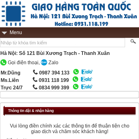
Menu
Hà Nội: Số 121 Bùi Xương Trạch - Thanh Xuân
Gọi điện thoại,
Zalo
Mr.Dũng
0987 394 133
Ms.Liên
0931 118 199
Trực 24/7
0834 999 399
Thông tin đặt & nhận hàng
Vui lòng điền chính xác các thông tin để thuận tiện cho
giao dịch và chăm sóc khách hàng!