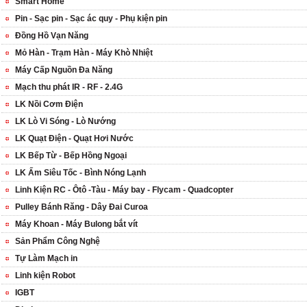
Smart Home
Pin - Sạc pin - Sạc ác quy - Phụ kiện pin
Đồng Hồ Vạn Năng
Mỏ Hàn - Trạm Hàn - Máy Khò Nhiệt
Máy Cấp Nguồn Đa Năng
Mạch thu phát IR - RF - 2.4G
LK Nồi Cơm Điện
LK Lò Vi Sóng - Lò Nướng
LK Quạt Điện - Quạt Hơi Nước
LK Bếp Từ - Bếp Hồng Ngoại
LK Ấm Siêu Tốc - Bình Nóng Lạnh
Linh Kiện RC - Ôtô -Tàu - Máy bay - Flycam - Quadcopter
Pulley Bánh Răng - Dây Đai Curoa
Máy Khoan - Máy Bulong bắt vít
Sản Phẩm Công Nghệ
Tự Làm Mạch in
Linh kiện Robot
IGBT