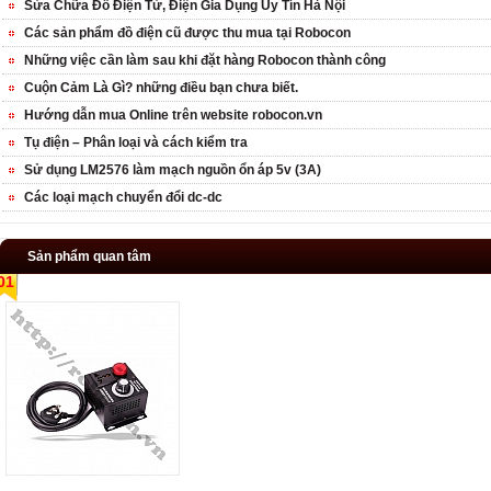
Sửa Chữa Đồ Điện Tử, Điện Gia Dụng Uy Tín Hà Nội
Các sản phẩm đồ điện cũ được thu mua tại Robocon
Những việc cần làm sau khi đặt hàng Robocon thành công
Cuộn Cảm Là Gì? những điều bạn chưa biết.
Hướng dẫn mua Online trên website robocon.vn
Tụ điện – Phân loại và cách kiểm tra
Sử dụng LM2576 làm mạch nguồn ổn áp 5v (3A)
Các loại mạch chuyển đổi dc-dc
Sản phẩm quan tâm
01