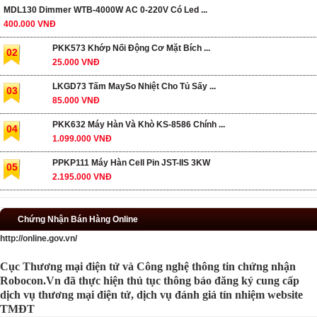
MDL130 Dimmer WTB-4000W AC 0-220V Có Led ...
400.000 VNĐ
PKK573 Khớp Nối Động Cơ Mặt Bích ...
02
25.000 VNĐ
LKGD73 Tấm MaySo Nhiệt Cho Tủ Sấy ...
03
85.000 VNĐ
PKK632 Máy Hàn Và Khò KS-8586 Chính ...
04
1.099.000 VNĐ
PPKP111 Máy Hàn Cell Pin JST-IIS 3KW
05
2.195.000 VNĐ
Chứng Nhận Bán Hàng Online
http://online.gov.vn/
Cục Thương mại điện tử và Công nghệ thông tin chứng nhận
Robocon.Vn đã thực hiện thủ tục thông báo đăng ký cung cấp
dịch vụ thương mại điện tử, dịch vụ đánh giá tín nhiệm website
TMĐT