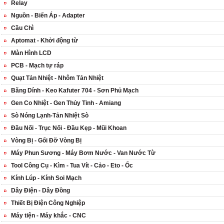
Relay
Nguồn - Biến Áp - Adapter
Cầu Chì
Aptomat - Khởi động từ
Màn Hình LCD
PCB - Mạch tự ráp
Quạt Tản Nhiệt - Nhôm Tản Nhiệt
Băng Dính - Keo Kafuter 704 - Sơn Phủ Mạch
Gen Co Nhiệt - Gen Thủy Tinh - Amiang
Sò Nóng Lạnh-Tản Nhiệt Sò
Đầu Nối - Trục Nối - Đầu Kẹp - Mũi Khoan
Vòng Bị - Gối Đỡ Vòng Bị
Máy Phun Sương - Máy Bơm Nước - Van Nước Từ
Tool Công Cụ - Kìm - Tua Vít - Cảo - Eto - Ốc
Kính Lúp - Kính Soi Mạch
Dây Điện - Dây Đồng
Thiết Bị Điện Công Nghiệp
Máy tiện - Máy khắc - CNC