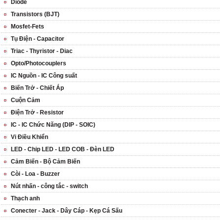
Diode
Transistors (BJT)
Mosfet-Fets
Tụ Điện - Capacitor
Triac - Thyristor - Diac
Opto/Photocouplers
IC Nguồn - IC Công suất
Biến Trở - Chiết Áp
Cuộn Cảm
Điện Trở - Resistor
IC - IC Chức Năng (DIP - SOIC)
Vi Điều Khiển
LED - Chip LED - LED COB - Đèn LED
Cảm Biến - Bộ Cảm Biến
Còi - Loa - Buzzer
Nút nhấn - công tắc - switch
Thạch anh
Conecter - Jack - Dây Cáp - Kẹp Cá Sấu