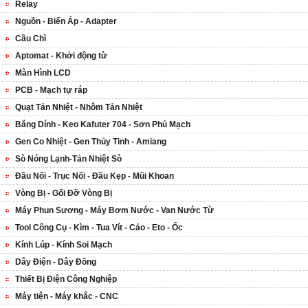
Relay
Nguồn - Biến Áp - Adapter
Cầu Chì
Aptomat - Khởi động từ
Màn Hình LCD
PCB - Mạch tự ráp
Quạt Tản Nhiệt - Nhôm Tản Nhiệt
Băng Dính - Keo Kafuter 704 - Sơn Phủ Mạch
Gen Co Nhiệt - Gen Thủy Tinh - Amiang
Sò Nóng Lạnh-Tản Nhiệt Sò
Đầu Nối - Trục Nối - Đầu Kẹp - Mũi Khoan
Vòng Bị - Gối Đỡ Vòng Bị
Máy Phun Sương - Máy Bơm Nước - Van Nước Từ
Tool Công Cụ - Kìm - Tua Vít - Cảo - Eto - Ốc
Kính Lúp - Kính Soi Mạch
Dây Điện - Dây Đồng
Thiết Bị Điện Công Nghiệp
Máy tiện - Máy khắc - CNC