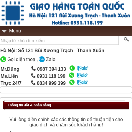
Menu
Hà Nội: Số 121 Bùi Xương Trạch - Thanh Xuân
Gọi điện thoại,
Zalo
Mr.Dũng
0987 394 133
Ms.Liên
0931 118 199
Trực 24/7
0834 999 399
Thông tin đặt & nhận hàng
Vui lòng điền chính xác các thông tin để thuận tiện cho
giao dịch và chăm sóc khách hàng!