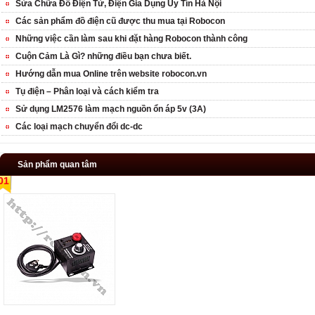
Sửa Chữa Đồ Điện Tử, Điện Gia Dụng Uy Tín Hà Nội
Các sản phẩm đồ điện cũ được thu mua tại Robocon
Những việc cần làm sau khi đặt hàng Robocon thành công
Cuộn Cảm Là Gì? những điều bạn chưa biết.
Hướng dẫn mua Online trên website robocon.vn
Tụ điện – Phân loại và cách kiểm tra
Sử dụng LM2576 làm mạch nguồn ổn áp 5v (3A)
Các loại mạch chuyển đổi dc-dc
Sản phẩm quan tâm
01