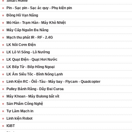
Smart Home
Pin - Sạc pin - Sạc ác quy - Phụ kiện pin
Đồng Hồ Vạn Năng
Mỏ Hàn - Trạm Hàn - Máy Khò Nhiệt
Máy Cấp Nguồn Đa Năng
Mạch thu phát IR - RF - 2.4G
LK Nồi Cơm Điện
LK Lò Vi Sóng - Lò Nướng
LK Quạt Điện - Quạt Hơi Nước
LK Bếp Từ - Bếp Hồng Ngoại
LK Ấm Siêu Tốc - Bình Nóng Lạnh
Linh Kiện RC - Ôtô -Tàu - Máy bay - Flycam - Quadcopter
Pulley Bánh Răng - Dây Đai Curoa
Máy Khoan - Máy Bulong bắt vít
Sản Phẩm Công Nghệ
Tự Làm Mạch in
Linh kiện Robot
IGBT