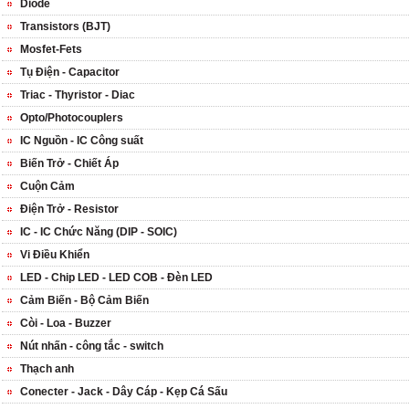
Diode
Transistors (BJT)
Mosfet-Fets
Tụ Điện - Capacitor
Triac - Thyristor - Diac
Opto/Photocouplers
IC Nguồn - IC Công suất
Biến Trở - Chiết Áp
Cuộn Cảm
Điện Trở - Resistor
IC - IC Chức Năng (DIP - SOIC)
Vi Điều Khiển
LED - Chip LED - LED COB - Đèn LED
Cảm Biến - Bộ Cảm Biến
Còi - Loa - Buzzer
Nút nhấn - công tắc - switch
Thạch anh
Conecter - Jack - Dây Cáp - Kẹp Cá Sấu