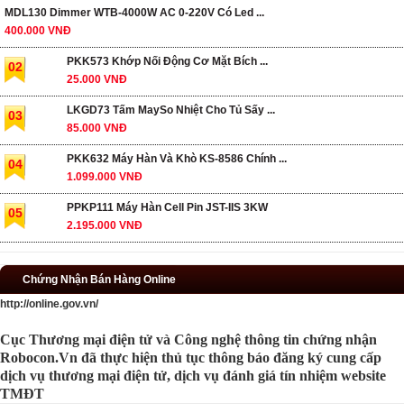
MDL130 Dimmer WTB-4000W AC 0-220V Có Led ...
400.000 VNĐ
PKK573 Khớp Nối Động Cơ Mặt Bích ...
02
25.000 VNĐ
LKGD73 Tấm MaySo Nhiệt Cho Tủ Sấy ...
03
85.000 VNĐ
PKK632 Máy Hàn Và Khò KS-8586 Chính ...
04
1.099.000 VNĐ
PPKP111 Máy Hàn Cell Pin JST-IIS 3KW
05
2.195.000 VNĐ
Chứng Nhận Bán Hàng Online
http://online.gov.vn/
Cục Thương mại điện tử và Công nghệ thông tin chứng nhận
Robocon.Vn đã thực hiện thủ tục thông báo đăng ký cung cấp
dịch vụ thương mại điện tử, dịch vụ đánh giá tín nhiệm website
TMĐT