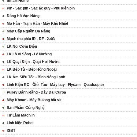
Smart Home
Pin - Sạc pin - Sạc ác quy - Phụ kiện pin
Đồng Hồ Vạn Năng
Mỏ Hàn - Trạm Hàn - Máy Khò Nhiệt
Máy Cấp Nguồn Đa Năng
Mạch thu phát IR - RF - 2.4G
LK Nồi Cơm Điện
LK Lò Vi Sóng - Lò Nướng
LK Quạt Điện - Quạt Hơi Nước
LK Bếp Từ - Bếp Hồng Ngoại
LK Ấm Siêu Tốc - Bình Nóng Lạnh
Linh Kiện RC - Ôtô -Tàu - Máy bay - Flycam - Quadcopter
Pulley Bánh Răng - Dây Đai Curoa
Máy Khoan - Máy Bulong bắt vít
Sản Phẩm Công Nghệ
Tự Làm Mạch in
Linh kiện Robot
IGBT