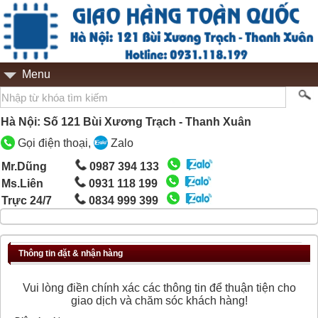
Menu
Hà Nội: Số 121 Bùi Xương Trạch - Thanh Xuân
Gọi điện thoại,
Zalo
Mr.Dũng
0987 394 133
Ms.Liên
0931 118 199
Trực 24/7
0834 999 399
Thông tin đặt & nhận hàng
Vui lòng điền chính xác các thông tin để thuận tiện cho
giao dịch và chăm sóc khách hàng!