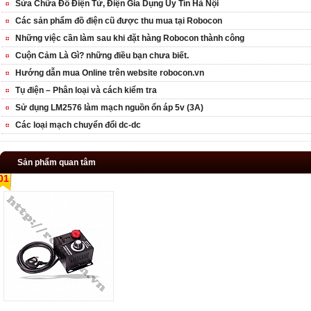
Sửa Chữa Đồ Điện Tử, Điện Gia Dụng Uy Tín Hà Nội
Các sản phẩm đồ điện cũ được thu mua tại Robocon
Những việc cần làm sau khi đặt hàng Robocon thành công
Cuộn Cảm Là Gì? những điều bạn chưa biết.
Hướng dẫn mua Online trên website robocon.vn
Tụ điện – Phân loại và cách kiểm tra
Sử dụng LM2576 làm mạch nguồn ổn áp 5v (3A)
Các loại mạch chuyển đổi dc-dc
Sản phẩm quan tâm
01