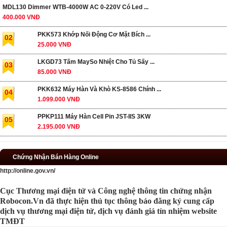
MDL130 Dimmer WTB-4000W AC 0-220V Có Led ...
400.000 VNĐ
PKK573 Khớp Nối Động Cơ Mặt Bích ...
02
25.000 VNĐ
LKGD73 Tấm MaySo Nhiệt Cho Tủ Sấy ...
03
85.000 VNĐ
PKK632 Máy Hàn Và Khò KS-8586 Chính ...
04
1.099.000 VNĐ
PPKP111 Máy Hàn Cell Pin JST-IIS 3KW
05
2.195.000 VNĐ
Chứng Nhận Bán Hàng Online
http://online.gov.vn/
Cục Thương mại điện tử và Công nghệ thông tin chứng nhận
Robocon.Vn đã thực hiện thủ tục thông báo đăng ký cung cấp
dịch vụ thương mại điện tử, dịch vụ đánh giá tín nhiệm website
TMĐT