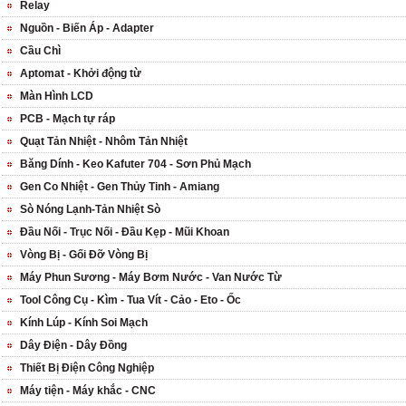
Relay
Nguồn - Biến Áp - Adapter
Cầu Chì
Aptomat - Khởi động từ
Màn Hình LCD
PCB - Mạch tự ráp
Quạt Tản Nhiệt - Nhôm Tản Nhiệt
Băng Dính - Keo Kafuter 704 - Sơn Phủ Mạch
Gen Co Nhiệt - Gen Thủy Tinh - Amiang
Sò Nóng Lạnh-Tản Nhiệt Sò
Đầu Nối - Trục Nối - Đầu Kẹp - Mũi Khoan
Vòng Bị - Gối Đỡ Vòng Bị
Máy Phun Sương - Máy Bơm Nước - Van Nước Từ
Tool Công Cụ - Kìm - Tua Vít - Cảo - Eto - Ốc
Kính Lúp - Kính Soi Mạch
Dây Điện - Dây Đồng
Thiết Bị Điện Công Nghiệp
Máy tiện - Máy khắc - CNC