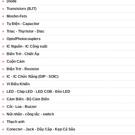
Diode
Transistors (BJT)
Mosfet-Fets
Tụ Điện - Capacitor
Triac - Thyristor - Diac
Opto/Photocouplers
IC Nguồn - IC Công suất
Biến Trở - Chiết Áp
Cuộn Cảm
Điện Trở - Resistor
IC - IC Chức Năng (DIP - SOIC)
Vi Điều Khiển
LED - Chip LED - LED COB - Đèn LED
Cảm Biến - Bộ Cảm Biến
Còi - Loa - Buzzer
Nút nhấn - công tắc - switch
Thạch anh
Conecter - Jack - Dây Cáp - Kẹp Cá Sấu