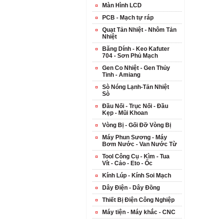
Màn Hình LCD
PCB - Mạch tự ráp
Quạt Tản Nhiệt - Nhôm Tản
Nhiệt
Băng Dính - Keo Kafuter
704 - Sơn Phủ Mạch
Gen Co Nhiệt - Gen Thủy
Tinh - Amiang
Sò Nóng Lạnh-Tản Nhiệt
Sò
Đầu Nối - Trục Nối - Đầu
Kẹp - Mũi Khoan
Vòng Bị - Gối Đỡ Vòng Bị
Máy Phun Sương - Máy
Bơm Nước - Van Nước Từ
Tool Công Cụ - Kìm - Tua
Vít - Cảo - Eto - Ốc
Kính Lúp - Kính Soi Mạch
Dây Điện - Dây Đồng
Thiết Bị Điện Công Nghiệp
Máy tiện - Máy khắc - CNC