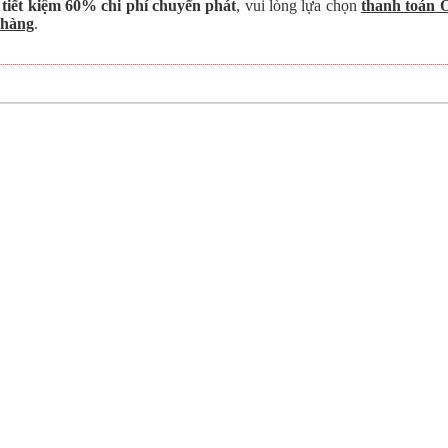
 tiết kiệm 60% chi phí chuyển phát
, vui lòng lựa chọn
thanh toán 
 hàng
.