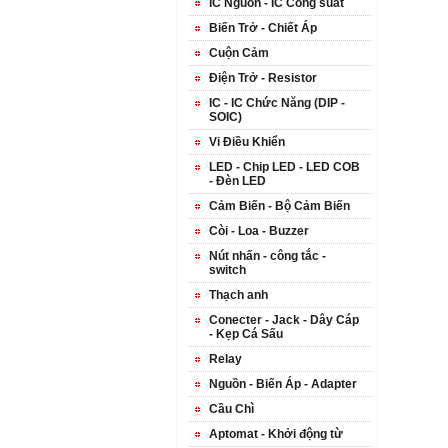
IC Nguồn - IC Công suất
Biến Trở - Chiết Áp
Cuộn Cảm
Điện Trở - Resistor
IC - IC Chức Năng (DIP -
SOIC)
Vi Điều Khiển
LED - Chip LED - LED COB
- Đèn LED
Cảm Biến - Bộ Cảm Biến
Còi - Loa - Buzzer
Nút nhấn - công tắc -
switch
Thạch anh
Conecter - Jack - Dây Cáp
- Kẹp Cá Sấu
Relay
Nguồn - Biến Áp - Adapter
Cầu Chì
Aptomat - Khởi động từ