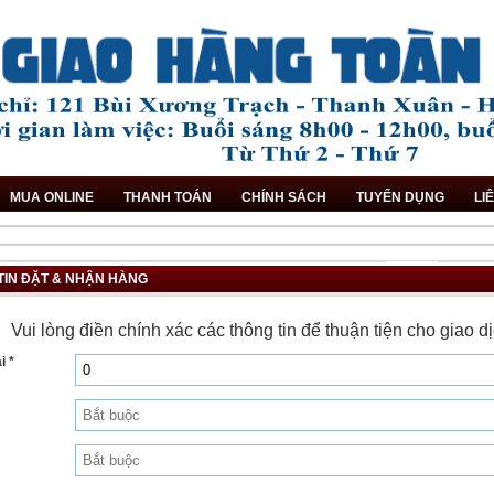
MUA ONLINE
THANH TOÁN
CHÍNH SÁCH
TUYỂN DỤNG
LI
TIN ĐẶT & NHẬN HÀNG
Vui lòng điền chính xác các thông tin để thuận tiện cho giao 
i *