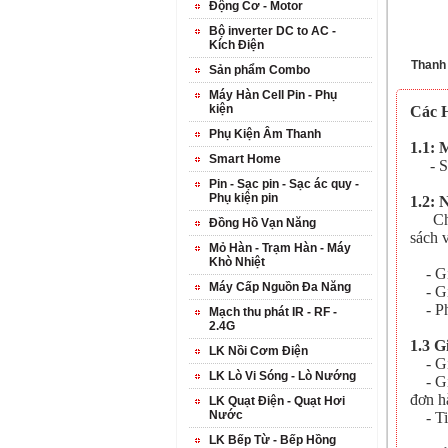
Động Cơ - Motor
Bộ inverter DC to AC -
Kích Điện
Thanh
Sản phẩm Combo
Máy Hàn Cell Pin - Phụ
kiện
Các 
Phụ Kiện Âm Thanh
1.1: 
Smart Home
- Số 
Pin - Sạc pin - Sạc ác quy -
Phụ kiện pin
1.2: 
Chúng
Đồng Hồ Vạn Năng
sách 
Mỏ Hàn - Trạm Hàn - Máy
Khò Nhiệt
- Gia
Máy Cấp Nguồn Đa Năng
- Gia
- Phí
Mạch thu phát IR - RF -
2.4G
1.3 G
LK Nồi Cơm Điện
- Giá
LK Lò Vi Sóng - Lò Nướng
- Gia
đơn h
LK Quạt Điện - Quạt Hơi
Nước
- Tiề
LK Bếp Từ - Bếp Hồng