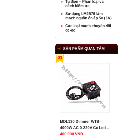
Tụ điện – Phân loại và
cách kiểm tra
Sử dụng LM2576 làm
mạch nguồn ổn áp 5v (3A)
Các loại mạch chuyển đổi
dc-dc
SẢN PHẨM QUAN TÂM
01
MDL130 Dimmer WTB-
4000W AC 0-220V Có Led ...
400.000 VNĐ