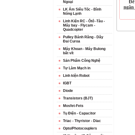
Để
Ngoại
ngân
LK Ấm Siêu Tốc - Bình
Nóng Lạnh
Linh Kiện RC - Ôtô -Tàu -
Máy bay - Flycam -
Quadcopter
Pulley Bánh Răng - Dây
Đai Curoa
Máy Khoan - Máy Bulong
bắt vít
Sản Phẩm Công Nghệ
Tự Làm Mạch in
Linh kiện Robot
IGBT
Diode
Transistors (BJT)
Mosfet-Fets
Tụ Điện - Capacitor
Triac - Thyristor - Diac
Opto/Photocouplers