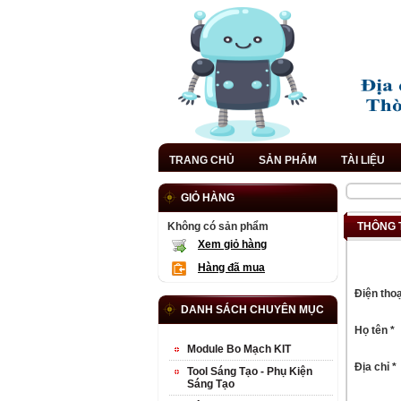
TRANG CHỦ
SẢN PHẨM
TÀI LIỆU
GIỎ HÀNG
Không có sản phẩm
THÔNG 
Xem giỏ hàng
Hàng đã mua
Điện thoạ
DANH SÁCH CHUYÊN MỤC
Họ tên *
Module Bo Mạch KIT
Địa chỉ *
Tool Sáng Tạo - Phụ Kiện
Sáng Tạo