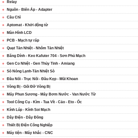
Relay
Nguồn - Biến Áp - Adapter
Cầu Chì
Aptomat - Khởi động từ
Màn Hình LCD
PCB - Mạch tự ráp
Quạt Tản Nhiệt - Nhôm Tản Nhiệt
Băng Dính - Keo Kafuter 704 - Sơn Phủ Mạch
Gen Co Nhiệt - Gen Thủy Tinh - Amiang
Sò Nóng Lạnh-Tản Nhiệt Sò
Đầu Nối - Trục Nối - Đầu Kẹp - Mũi Khoan
Vòng Bị - Gối Đỡ Vòng Bị
Máy Phun Sương - Máy Bơm Nước - Van Nước Từ
Tool Công Cụ - Kìm - Tua Vít - Cảo - Eto - Ốc
Kính Lúp - Kính Soi Mạch
Dây Điện - Dây Đồng
Thiết Bị Điện Công Nghiệp
Máy tiện - Máy khắc - CNC