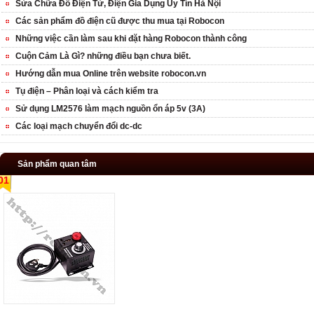
Sửa Chữa Đồ Điện Tử, Điện Gia Dụng Uy Tín Hà Nội
Các sản phẩm đồ điện cũ được thu mua tại Robocon
Những việc cần làm sau khi đặt hàng Robocon thành công
Cuộn Cảm Là Gì? những điều bạn chưa biết.
Hướng dẫn mua Online trên website robocon.vn
Tụ điện – Phân loại và cách kiểm tra
Sử dụng LM2576 làm mạch nguồn ổn áp 5v (3A)
Các loại mạch chuyển đổi dc-dc
Sản phẩm quan tâm
01