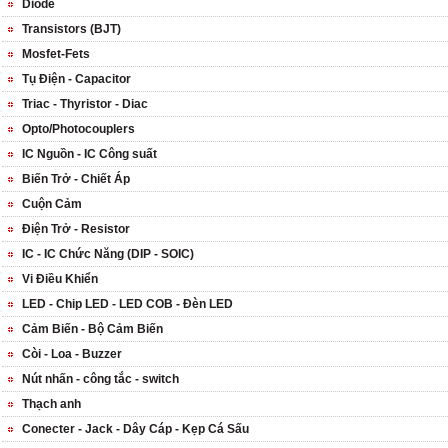
Diode
Transistors (BJT)
Mosfet-Fets
Tụ Điện - Capacitor
Triac - Thyristor - Diac
Opto/Photocouplers
IC Nguồn - IC Công suất
Biến Trở - Chiết Áp
Cuộn Cảm
Điện Trở - Resistor
IC - IC Chức Năng (DIP - SOIC)
Vi Điều Khiển
LED - Chip LED - LED COB - Đèn LED
Cảm Biến - Bộ Cảm Biến
Còi - Loa - Buzzer
Nút nhấn - công tắc - switch
Thạch anh
Conecter - Jack - Dây Cáp - Kẹp Cá Sấu