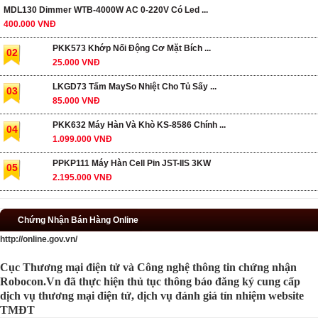
MDL130 Dimmer WTB-4000W AC 0-220V Có Led ...
400.000 VNĐ
PKK573 Khớp Nối Động Cơ Mặt Bích ...
02
25.000 VNĐ
LKGD73 Tấm MaySo Nhiệt Cho Tủ Sấy ...
03
85.000 VNĐ
PKK632 Máy Hàn Và Khò KS-8586 Chính ...
04
1.099.000 VNĐ
PPKP111 Máy Hàn Cell Pin JST-IIS 3KW
05
2.195.000 VNĐ
Chứng Nhận Bán Hàng Online
http://online.gov.vn/
Cục Thương mại điện tử và Công nghệ thông tin chứng nhận
Robocon.Vn đã thực hiện thủ tục thông báo đăng ký cung cấp
dịch vụ thương mại điện tử, dịch vụ đánh giá tín nhiệm website
TMĐT