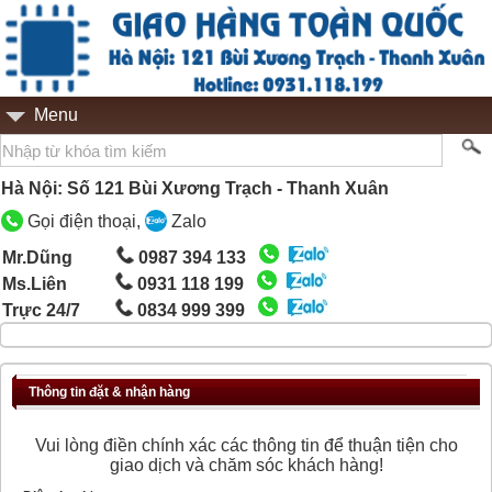
Menu
Hà Nội: Số 121 Bùi Xương Trạch - Thanh Xuân
Gọi điện thoại,
Zalo
Mr.Dũng
0987 394 133
Ms.Liên
0931 118 199
Trực 24/7
0834 999 399
Thông tin đặt & nhận hàng
Vui lòng điền chính xác các thông tin để thuận tiện cho
giao dịch và chăm sóc khách hàng!