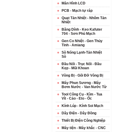
Màn Hình LCD
PCB - Mạch tự ráp
Quạt Tản Nhiệt - Nhôm Tản
Nhiệt
Băng Dính - Keo Kafuter
704 - Sơn Phủ Mạch
Gen Co Nhiệt - Gen Thủy
Tinh - Amiang
Sò Nóng Lạnh-Tản Nhiệt
Sò
Đầu Nối - Trục Nối - Đầu
Kẹp - Mũi Khoan
Vòng Bị - Gối Đỡ Vòng Bị
Máy Phun Sương - Máy
Bơm Nước - Van Nước Từ
Tool Công Cụ - Kìm - Tua
Vít - Cảo - Eto - Ốc
Kính Lúp - Kính Soi Mạch
Dây Điện - Dây Đồng
Thiết Bị Điện Công Nghiệp
Máy tiện - Máy khắc - CNC