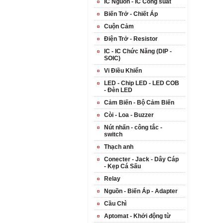
IC Nguồn - IC Công suất
Biến Trở - Chiết Áp
Cuộn Cảm
Điện Trở - Resistor
IC - IC Chức Năng (DIP -
SOIC)
Vi Điều Khiển
LED - Chip LED - LED COB
- Đèn LED
Cảm Biến - Bộ Cảm Biến
Còi - Loa - Buzzer
Nút nhấn - công tắc -
switch
Thạch anh
Conecter - Jack - Dây Cáp
- Kẹp Cá Sấu
Relay
Nguồn - Biến Áp - Adapter
Cầu Chì
Aptomat - Khởi động từ