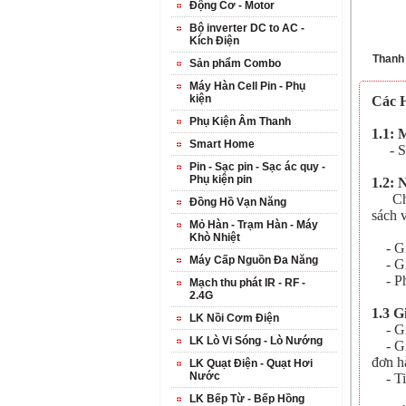
Động Cơ - Motor
Bộ inverter DC to AC -
Kích Điện
Thanh
Sản phẩm Combo
Máy Hàn Cell Pin - Phụ
kiện
Các 
Phụ Kiện Âm Thanh
1.1: 
Smart Home
- Số 
Pin - Sạc pin - Sạc ác quy -
Phụ kiện pin
1.2: 
Chúng
Đồng Hồ Vạn Năng
sách 
Mỏ Hàn - Trạm Hàn - Máy
Khò Nhiệt
- Gia
Máy Cấp Nguồn Đa Năng
- Gia
- Phí
Mạch thu phát IR - RF -
2.4G
1.3 G
LK Nồi Cơm Điện
- Giá
LK Lò Vi Sóng - Lò Nướng
- Gia
đơn h
LK Quạt Điện - Quạt Hơi
Nước
- Tiề
LK Bếp Từ - Bếp Hồng