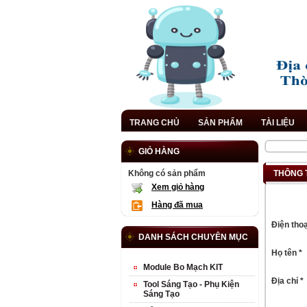
TRANG CHỦ
SẢN PHẨM
TÀI LIỆU
GIỎ HÀNG
Không có sản phẩm
THÔNG 
Xem giỏ hàng
Hàng đã mua
Điện thoạ
DANH SÁCH CHUYÊN MỤC
Họ tên *
Module Bo Mạch KIT
Địa chỉ *
Tool Sáng Tạo - Phụ Kiện
Sáng Tạo