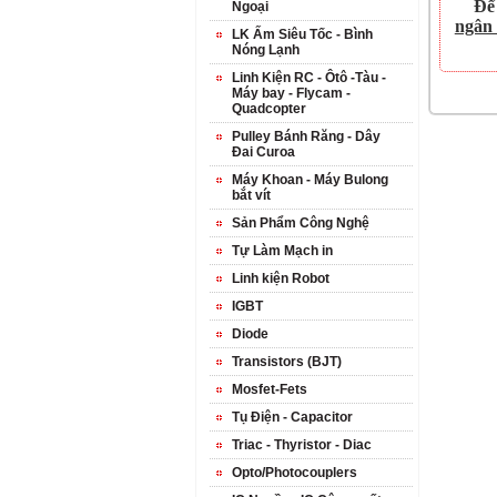
Để
Ngoại
ngân
LK Ấm Siêu Tốc - Bình
Nóng Lạnh
Linh Kiện RC - Ôtô -Tàu -
Máy bay - Flycam -
Quadcopter
Pulley Bánh Răng - Dây
Đai Curoa
Máy Khoan - Máy Bulong
bắt vít
Sản Phẩm Công Nghệ
Tự Làm Mạch in
Linh kiện Robot
IGBT
Diode
Transistors (BJT)
Mosfet-Fets
Tụ Điện - Capacitor
Triac - Thyristor - Diac
Opto/Photocouplers