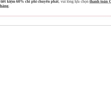
 tiết kiệm 60% chi phí chuyển phát
, vui lòng lựa chọn
thanh toán 
 hàng
.