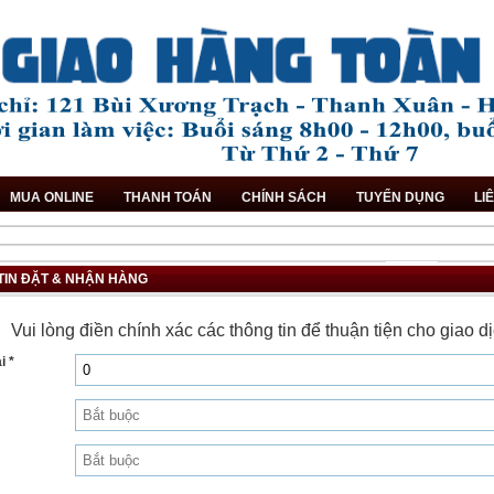
MUA ONLINE
THANH TOÁN
CHÍNH SÁCH
TUYỂN DỤNG
LI
TIN ĐẶT & NHẬN HÀNG
Vui lòng điền chính xác các thông tin để thuận tiện cho giao 
i *