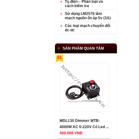
Tụ điện – Phân loại và
cách kiểm tra
Sử dụng LM2576 làm
mạch nguồn ổn áp 5v (3A)
Các loại mạch chuyển đổi
dc-dc
SẢN PHẨM QUAN TÂM
01
MDL130 Dimmer WTB-
4000W AC 0-220V Có Led ...
400.000 VNĐ