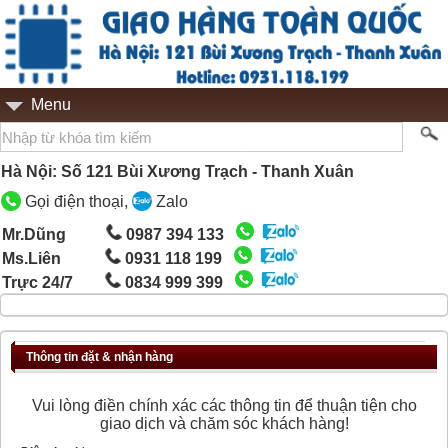
Menu
Hà Nội: Số 121 Bùi Xương Trạch - Thanh Xuân
Gọi điện thoại,
Zalo
Mr.Dũng
0987 394 133
Ms.Liên
0931 118 199
Trực 24/7
0834 999 399
Thông tin đặt & nhận hàng
Vui lòng điền chính xác các thông tin để thuận tiện cho
giao dịch và chăm sóc khách hàng!