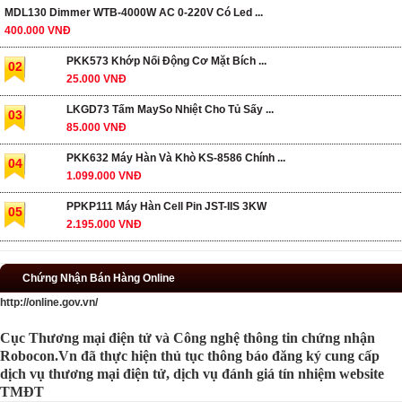
MDL130 Dimmer WTB-4000W AC 0-220V Có Led ...
400.000 VNĐ
PKK573 Khớp Nối Động Cơ Mặt Bích ...
02
25.000 VNĐ
LKGD73 Tấm MaySo Nhiệt Cho Tủ Sấy ...
03
85.000 VNĐ
PKK632 Máy Hàn Và Khò KS-8586 Chính ...
04
1.099.000 VNĐ
PPKP111 Máy Hàn Cell Pin JST-IIS 3KW
05
2.195.000 VNĐ
Chứng Nhận Bán Hàng Online
http://online.gov.vn/
Cục Thương mại điện tử và Công nghệ thông tin chứng nhận
Robocon.Vn đã thực hiện thủ tục thông báo đăng ký cung cấp
dịch vụ thương mại điện tử, dịch vụ đánh giá tín nhiệm website
TMĐT