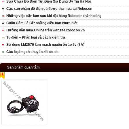
Sửa Chữa Đồ Điện Tử, Điện Gia Dụng Uy Tín Hà Nội
Các sản phẩm đồ điện cũ được thu mua tại Robocon
Những việc cần làm sau khi đặt hàng Robocon thành công
Cuộn Cảm Là Gì? những điều bạn chưa biết.
Hướng dẫn mua Online trên website robocon.vn
Tụ điện – Phân loại và cách kiểm tra
Sử dụng LM2576 làm mạch nguồn ổn áp 5v (3A)
Các loại mạch chuyển đổi dc-dc
Sản phẩm quan tâm
01