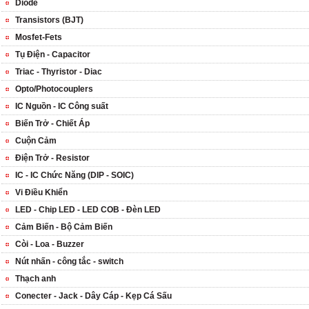
Diode
Transistors (BJT)
Mosfet-Fets
Tụ Điện - Capacitor
Triac - Thyristor - Diac
Opto/Photocouplers
IC Nguồn - IC Công suất
Biến Trở - Chiết Áp
Cuộn Cảm
Điện Trở - Resistor
IC - IC Chức Năng (DIP - SOIC)
Vi Điều Khiển
LED - Chip LED - LED COB - Đèn LED
Cảm Biến - Bộ Cảm Biến
Còi - Loa - Buzzer
Nút nhấn - công tắc - switch
Thạch anh
Conecter - Jack - Dây Cáp - Kẹp Cá Sấu