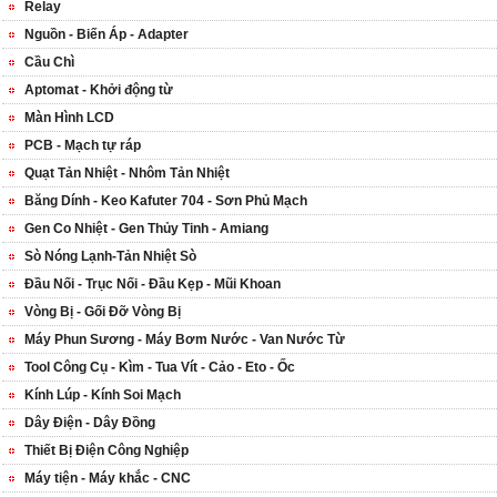
Relay
Nguồn - Biến Áp - Adapter
Cầu Chì
Aptomat - Khởi động từ
Màn Hình LCD
PCB - Mạch tự ráp
Quạt Tản Nhiệt - Nhôm Tản Nhiệt
Băng Dính - Keo Kafuter 704 - Sơn Phủ Mạch
Gen Co Nhiệt - Gen Thủy Tinh - Amiang
Sò Nóng Lạnh-Tản Nhiệt Sò
Đầu Nối - Trục Nối - Đầu Kẹp - Mũi Khoan
Vòng Bị - Gối Đỡ Vòng Bị
Máy Phun Sương - Máy Bơm Nước - Van Nước Từ
Tool Công Cụ - Kìm - Tua Vít - Cảo - Eto - Ốc
Kính Lúp - Kính Soi Mạch
Dây Điện - Dây Đồng
Thiết Bị Điện Công Nghiệp
Máy tiện - Máy khắc - CNC