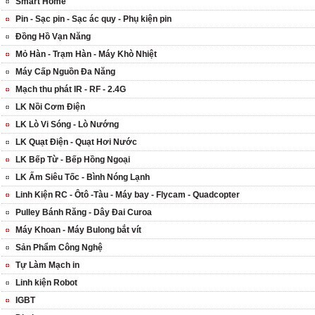
Smart Home
Pin - Sạc pin - Sạc ác quy - Phụ kiện pin
Đồng Hồ Vạn Năng
Mỏ Hàn - Trạm Hàn - Máy Khò Nhiệt
Máy Cấp Nguồn Đa Năng
Mạch thu phát IR - RF - 2.4G
LK Nồi Cơm Điện
LK Lò Vi Sóng - Lò Nướng
LK Quạt Điện - Quạt Hơi Nước
LK Bếp Từ - Bếp Hồng Ngoại
LK Ấm Siêu Tốc - Bình Nóng Lạnh
Linh Kiện RC - Ôtô -Tàu - Máy bay - Flycam - Quadcopter
Pulley Bánh Răng - Dây Đai Curoa
Máy Khoan - Máy Bulong bắt vít
Sản Phẩm Công Nghệ
Tự Làm Mạch in
Linh kiện Robot
IGBT