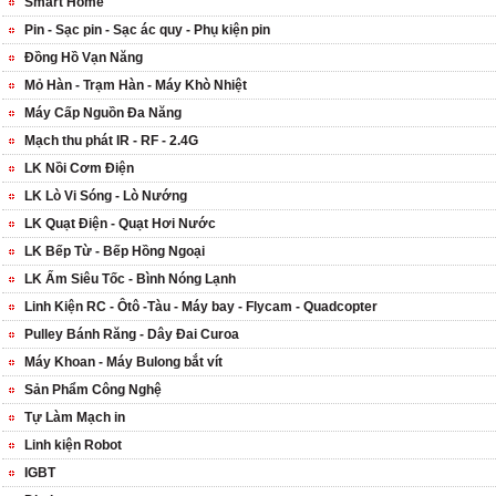
Smart Home
Pin - Sạc pin - Sạc ác quy - Phụ kiện pin
Đồng Hồ Vạn Năng
Mỏ Hàn - Trạm Hàn - Máy Khò Nhiệt
Máy Cấp Nguồn Đa Năng
Mạch thu phát IR - RF - 2.4G
LK Nồi Cơm Điện
LK Lò Vi Sóng - Lò Nướng
LK Quạt Điện - Quạt Hơi Nước
LK Bếp Từ - Bếp Hồng Ngoại
LK Ấm Siêu Tốc - Bình Nóng Lạnh
Linh Kiện RC - Ôtô -Tàu - Máy bay - Flycam - Quadcopter
Pulley Bánh Răng - Dây Đai Curoa
Máy Khoan - Máy Bulong bắt vít
Sản Phẩm Công Nghệ
Tự Làm Mạch in
Linh kiện Robot
IGBT