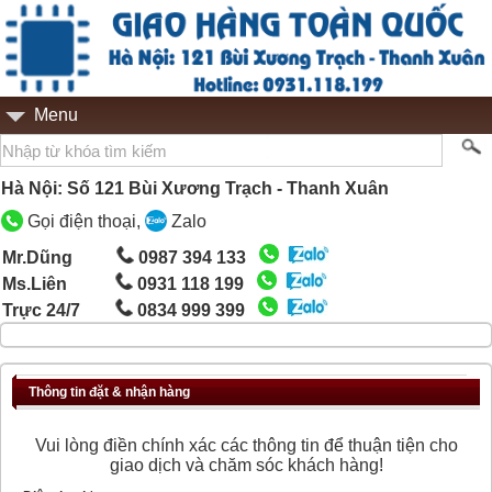
Menu
Hà Nội: Số 121 Bùi Xương Trạch - Thanh Xuân
Gọi điện thoại,
Zalo
Mr.Dũng
0987 394 133
Ms.Liên
0931 118 199
Trực 24/7
0834 999 399
Thông tin đặt & nhận hàng
Vui lòng điền chính xác các thông tin để thuận tiện cho
giao dịch và chăm sóc khách hàng!