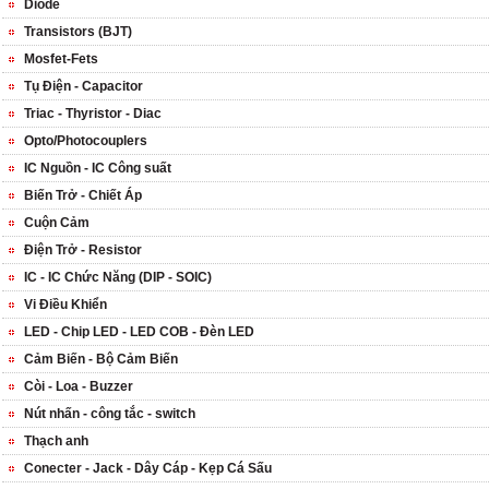
Diode
Transistors (BJT)
Mosfet-Fets
Tụ Điện - Capacitor
Triac - Thyristor - Diac
Opto/Photocouplers
IC Nguồn - IC Công suất
Biến Trở - Chiết Áp
Cuộn Cảm
Điện Trở - Resistor
IC - IC Chức Năng (DIP - SOIC)
Vi Điều Khiển
LED - Chip LED - LED COB - Đèn LED
Cảm Biến - Bộ Cảm Biến
Còi - Loa - Buzzer
Nút nhấn - công tắc - switch
Thạch anh
Conecter - Jack - Dây Cáp - Kẹp Cá Sấu