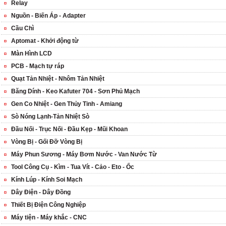
Relay
Nguồn - Biến Áp - Adapter
Cầu Chì
Aptomat - Khởi động từ
Màn Hình LCD
PCB - Mạch tự ráp
Quạt Tản Nhiệt - Nhôm Tản Nhiệt
Băng Dính - Keo Kafuter 704 - Sơn Phủ Mạch
Gen Co Nhiệt - Gen Thủy Tinh - Amiang
Sò Nóng Lạnh-Tản Nhiệt Sò
Đầu Nối - Trục Nối - Đầu Kẹp - Mũi Khoan
Vòng Bị - Gối Đỡ Vòng Bị
Máy Phun Sương - Máy Bơm Nước - Van Nước Từ
Tool Công Cụ - Kìm - Tua Vít - Cảo - Eto - Ốc
Kính Lúp - Kính Soi Mạch
Dây Điện - Dây Đồng
Thiết Bị Điện Công Nghiệp
Máy tiện - Máy khắc - CNC