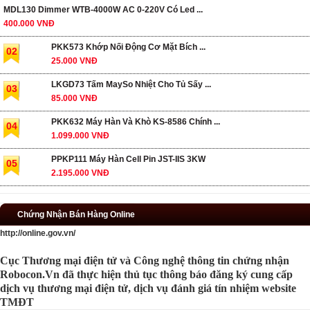
MDL130 Dimmer WTB-4000W AC 0-220V Có Led ...
400.000 VNĐ
PKK573 Khớp Nối Động Cơ Mặt Bích ...
02
25.000 VNĐ
LKGD73 Tấm MaySo Nhiệt Cho Tủ Sấy ...
03
85.000 VNĐ
PKK632 Máy Hàn Và Khò KS-8586 Chính ...
04
1.099.000 VNĐ
PPKP111 Máy Hàn Cell Pin JST-IIS 3KW
05
2.195.000 VNĐ
Chứng Nhận Bán Hàng Online
http://online.gov.vn/
Cục Thương mại điện tử và Công nghệ thông tin chứng nhận
Robocon.Vn đã thực hiện thủ tục thông báo đăng ký cung cấp
dịch vụ thương mại điện tử, dịch vụ đánh giá tín nhiệm website
TMĐT