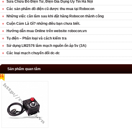
Sửa Chữa Đồ Điện Tử, Điện Gia Dụng Uy Tín Hà Nội
Các sản phẩm đồ điện cũ được thu mua tại Robocon
Những việc cần làm sau khi đặt hàng Robocon thành công
Cuộn Cảm Là Gì? những điều bạn chưa biết.
Hướng dẫn mua Online trên website robocon.vn
Tụ điện – Phân loại và cách kiểm tra
Sử dụng LM2576 làm mạch nguồn ổn áp 5v (3A)
Các loại mạch chuyển đổi dc-dc
Sản phẩm quan tâm
01