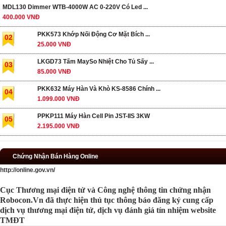
MDL130 Dimmer WTB-4000W AC 0-220V Có Led ...
400.000 VNĐ
PKK573 Khớp Nối Động Cơ Mặt Bích ...
02
25.000 VNĐ
LKGD73 Tấm MaySo Nhiệt Cho Tủ Sấy ...
03
85.000 VNĐ
PKK632 Máy Hàn Và Khò KS-8586 Chính ...
04
1.099.000 VNĐ
PPKP111 Máy Hàn Cell Pin JST-IIS 3KW
05
2.195.000 VNĐ
Chứng Nhận Bán Hàng Online
http://online.gov.vn/
Cục Thương mại điện tử và Công nghệ thông tin chứng nhận
Robocon.Vn đã thực hiện thủ tục thông báo đăng ký cung cấp
dịch vụ thương mại điện tử, dịch vụ đánh giá tín nhiệm website
TMĐT