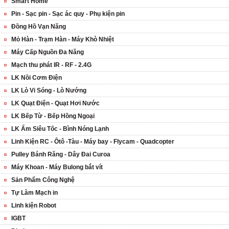
Smart Home
Pin - Sạc pin - Sạc ác quy - Phụ kiện pin
Đồng Hồ Vạn Năng
Mỏ Hàn - Trạm Hàn - Máy Khò Nhiệt
Máy Cấp Nguồn Đa Năng
Mạch thu phát IR - RF - 2.4G
LK Nồi Cơm Điện
LK Lò Vi Sóng - Lò Nướng
LK Quạt Điện - Quạt Hơi Nước
LK Bếp Từ - Bếp Hồng Ngoại
LK Ấm Siêu Tốc - Bình Nóng Lạnh
Linh Kiện RC - Ôtô -Tàu - Máy bay - Flycam - Quadcopter
Pulley Bánh Răng - Dây Đai Curoa
Máy Khoan - Máy Bulong bắt vít
Sản Phẩm Công Nghệ
Tự Làm Mạch in
Linh kiện Robot
IGBT