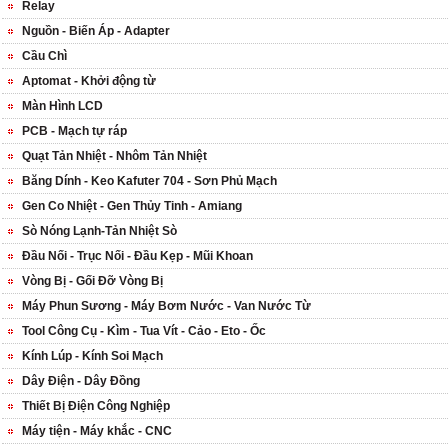
Relay
Nguồn - Biến Áp - Adapter
Cầu Chì
Aptomat - Khởi động từ
Màn Hình LCD
PCB - Mạch tự ráp
Quạt Tản Nhiệt - Nhôm Tản Nhiệt
Băng Dính - Keo Kafuter 704 - Sơn Phủ Mạch
Gen Co Nhiệt - Gen Thủy Tinh - Amiang
Sò Nóng Lạnh-Tản Nhiệt Sò
Đầu Nối - Trục Nối - Đầu Kẹp - Mũi Khoan
Vòng Bị - Gối Đỡ Vòng Bị
Máy Phun Sương - Máy Bơm Nước - Van Nước Từ
Tool Công Cụ - Kìm - Tua Vít - Cảo - Eto - Ốc
Kính Lúp - Kính Soi Mạch
Dây Điện - Dây Đồng
Thiết Bị Điện Công Nghiệp
Máy tiện - Máy khắc - CNC