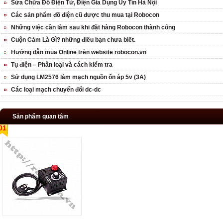
Sửa Chữa Đồ Điện Tử, Điện Gia Dụng Uy Tín Hà Nội
Các sản phẩm đồ điện cũ được thu mua tại Robocon
Những việc cần làm sau khi đặt hàng Robocon thành công
Cuộn Cảm Là Gì? những điều bạn chưa biết.
Hướng dẫn mua Online trên website robocon.vn
Tụ điện – Phân loại và cách kiểm tra
Sử dụng LM2576 làm mạch nguồn ổn áp 5v (3A)
Các loại mạch chuyển đổi dc-dc
Sản phẩm quan tâm
01