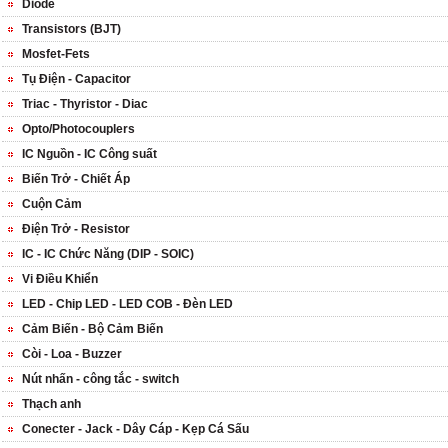
Diode
Transistors (BJT)
Mosfet-Fets
Tụ Điện - Capacitor
Triac - Thyristor - Diac
Opto/Photocouplers
IC Nguồn - IC Công suất
Biến Trở - Chiết Áp
Cuộn Cảm
Điện Trở - Resistor
IC - IC Chức Năng (DIP - SOIC)
Vi Điều Khiển
LED - Chip LED - LED COB - Đèn LED
Cảm Biến - Bộ Cảm Biến
Còi - Loa - Buzzer
Nút nhấn - công tắc - switch
Thạch anh
Conecter - Jack - Dây Cáp - Kẹp Cá Sấu