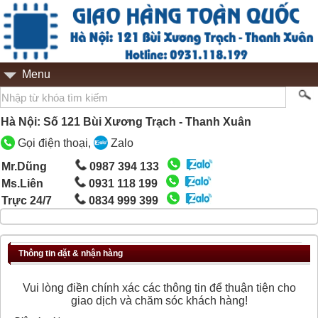
Menu
Hà Nội: Số 121 Bùi Xương Trạch - Thanh Xuân
Gọi điện thoại,
Zalo
Mr.Dũng
0987 394 133
Ms.Liên
0931 118 199
Trực 24/7
0834 999 399
Thông tin đặt & nhận hàng
Vui lòng điền chính xác các thông tin để thuận tiện cho
giao dịch và chăm sóc khách hàng!