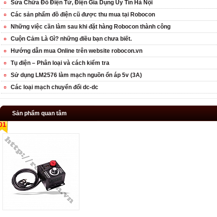
Sửa Chữa Đồ Điện Tử, Điện Gia Dụng Uy Tín Hà Nội
Các sản phẩm đồ điện cũ được thu mua tại Robocon
Những việc cần làm sau khi đặt hàng Robocon thành công
Cuộn Cảm Là Gì? những điều bạn chưa biết.
Hướng dẫn mua Online trên website robocon.vn
Tụ điện – Phân loại và cách kiểm tra
Sử dụng LM2576 làm mạch nguồn ổn áp 5v (3A)
Các loại mạch chuyển đổi dc-dc
Sản phẩm quan tâm
01