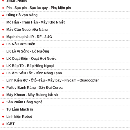
Smart Home
Pin - Sạc pin - Sạc ác quy - Phụ kiện pin
Đồng Hồ Vạn Năng
Mỏ Hàn - Trạm Hàn - Máy Khò Nhiệt
Máy Cấp Nguồn Đa Năng
Mạch thu phát IR - RF - 2.4G
LK Nồi Cơm Điện
LK Lò Vi Sóng - Lò Nướng
LK Quạt Điện - Quạt Hơi Nước
LK Bếp Từ - Bếp Hồng Ngoại
LK Ấm Siêu Tốc - Bình Nóng Lạnh
Linh Kiện RC - Ôtô -Tàu - Máy bay - Flycam - Quadcopter
Pulley Bánh Răng - Dây Đai Curoa
Máy Khoan - Máy Bulong bắt vít
Sản Phẩm Công Nghệ
Tự Làm Mạch in
Linh kiện Robot
IGBT