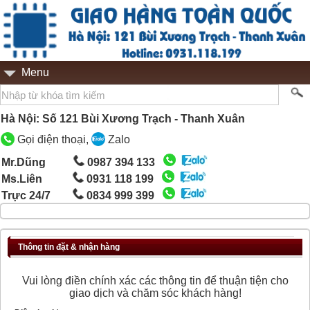
Menu
Hà Nội: Số 121 Bùi Xương Trạch - Thanh Xuân
Gọi điện thoại,
Zalo
Mr.Dũng
0987 394 133
Ms.Liên
0931 118 199
Trực 24/7
0834 999 399
Thông tin đặt & nhận hàng
Vui lòng điền chính xác các thông tin để thuận tiện cho
giao dịch và chăm sóc khách hàng!