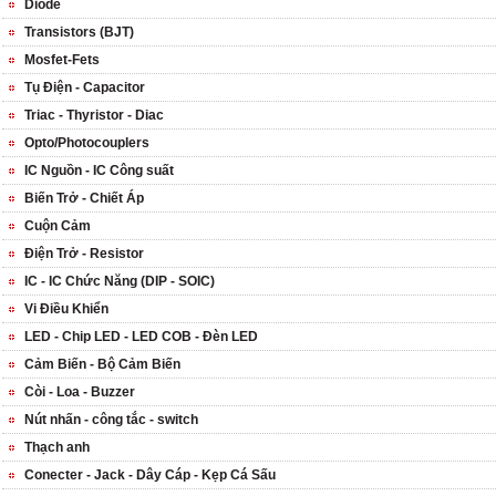
Diode
Transistors (BJT)
Mosfet-Fets
Tụ Điện - Capacitor
Triac - Thyristor - Diac
Opto/Photocouplers
IC Nguồn - IC Công suất
Biến Trở - Chiết Áp
Cuộn Cảm
Điện Trở - Resistor
IC - IC Chức Năng (DIP - SOIC)
Vi Điều Khiển
LED - Chip LED - LED COB - Đèn LED
Cảm Biến - Bộ Cảm Biến
Còi - Loa - Buzzer
Nút nhấn - công tắc - switch
Thạch anh
Conecter - Jack - Dây Cáp - Kẹp Cá Sấu