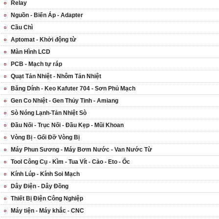
Relay
Nguồn - Biến Áp - Adapter
Cầu Chì
Aptomat - Khởi động từ
Màn Hình LCD
PCB - Mạch tự ráp
Quạt Tản Nhiệt - Nhôm Tản Nhiệt
Băng Dính - Keo Kafuter 704 - Sơn Phủ Mạch
Gen Co Nhiệt - Gen Thủy Tinh - Amiang
Sò Nóng Lạnh-Tản Nhiệt Sò
Đầu Nối - Trục Nối - Đầu Kẹp - Mũi Khoan
Vòng Bị - Gối Đỡ Vòng Bị
Máy Phun Sương - Máy Bơm Nước - Van Nước Từ
Tool Công Cụ - Kìm - Tua Vít - Cảo - Eto - Ốc
Kính Lúp - Kính Soi Mạch
Dây Điện - Dây Đồng
Thiết Bị Điện Công Nghiệp
Máy tiện - Máy khắc - CNC