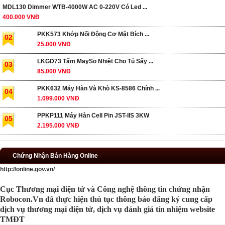
MDL130 Dimmer WTB-4000W AC 0-220V Có Led ...
400.000 VNĐ
PKK573 Khớp Nối Động Cơ Mặt Bích ...
02
25.000 VNĐ
LKGD73 Tấm MaySo Nhiệt Cho Tủ Sấy ...
03
85.000 VNĐ
PKK632 Máy Hàn Và Khò KS-8586 Chính ...
04
1.099.000 VNĐ
PPKP111 Máy Hàn Cell Pin JST-IIS 3KW
05
2.195.000 VNĐ
Chứng Nhận Bán Hàng Online
http://online.gov.vn/
Cục Thương mại điện tử và Công nghệ thông tin chứng nhận
Robocon.Vn đã thực hiện thủ tục thông báo đăng ký cung cấp
dịch vụ thương mại điện tử, dịch vụ đánh giá tín nhiệm website
TMĐT