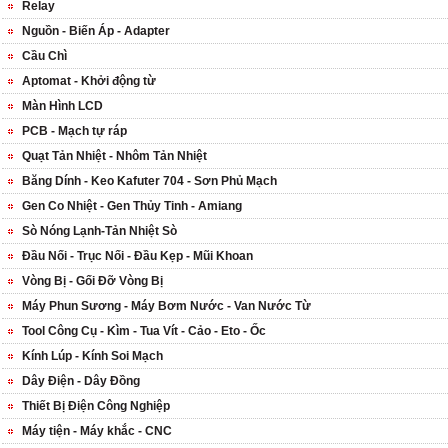
Relay
Nguồn - Biến Áp - Adapter
Cầu Chì
Aptomat - Khởi động từ
Màn Hình LCD
PCB - Mạch tự ráp
Quạt Tản Nhiệt - Nhôm Tản Nhiệt
Băng Dính - Keo Kafuter 704 - Sơn Phủ Mạch
Gen Co Nhiệt - Gen Thủy Tinh - Amiang
Sò Nóng Lạnh-Tản Nhiệt Sò
Đầu Nối - Trục Nối - Đầu Kẹp - Mũi Khoan
Vòng Bị - Gối Đỡ Vòng Bị
Máy Phun Sương - Máy Bơm Nước - Van Nước Từ
Tool Công Cụ - Kìm - Tua Vít - Cảo - Eto - Ốc
Kính Lúp - Kính Soi Mạch
Dây Điện - Dây Đồng
Thiết Bị Điện Công Nghiệp
Máy tiện - Máy khắc - CNC