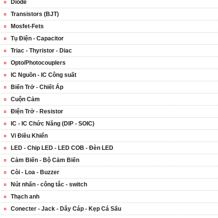
Diode
Transistors (BJT)
Mosfet-Fets
Tụ Điện - Capacitor
Triac - Thyristor - Diac
Opto/Photocouplers
IC Nguồn - IC Công suất
Biến Trở - Chiết Áp
Cuộn Cảm
Điện Trở - Resistor
IC - IC Chức Năng (DIP - SOIC)
Vi Điều Khiển
LED - Chip LED - LED COB - Đèn LED
Cảm Biến - Bộ Cảm Biến
Còi - Loa - Buzzer
Nút nhấn - công tắc - switch
Thạch anh
Conecter - Jack - Dây Cáp - Kẹp Cá Sấu