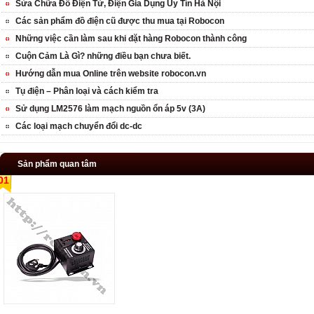
Sửa Chữa Đồ Điện Tử, Điện Gia Dụng Uy Tín Hà Nội
Các sản phẩm đồ điện cũ được thu mua tại Robocon
Những việc cần làm sau khi đặt hàng Robocon thành công
Cuộn Cảm Là Gì? những điều bạn chưa biết.
Hướng dẫn mua Online trên website robocon.vn
Tụ điện – Phân loại và cách kiểm tra
Sử dụng LM2576 làm mạch nguồn ổn áp 5v (3A)
Các loại mạch chuyển đổi dc-dc
Sản phẩm quan tâm
01