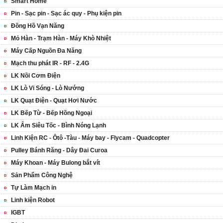
Smart Home
Pin - Sạc pin - Sạc ác quy - Phụ kiện pin
Đồng Hồ Vạn Năng
Mỏ Hàn - Trạm Hàn - Máy Khò Nhiệt
Máy Cấp Nguồn Đa Năng
Mạch thu phát IR - RF - 2.4G
LK Nồi Cơm Điện
LK Lò Vi Sóng - Lò Nướng
LK Quạt Điện - Quạt Hơi Nước
LK Bếp Từ - Bếp Hồng Ngoại
LK Ấm Siêu Tốc - Bình Nóng Lạnh
Linh Kiện RC - Ôtô -Tàu - Máy bay - Flycam - Quadcopter
Pulley Bánh Răng - Dây Đai Curoa
Máy Khoan - Máy Bulong bắt vít
Sản Phẩm Công Nghệ
Tự Làm Mạch in
Linh kiện Robot
IGBT