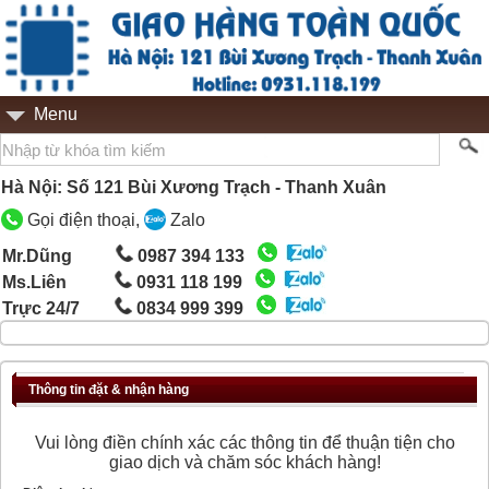
Menu
Hà Nội: Số 121 Bùi Xương Trạch - Thanh Xuân
Gọi điện thoại,
Zalo
Mr.Dũng
0987 394 133
Ms.Liên
0931 118 199
Trực 24/7
0834 999 399
Thông tin đặt & nhận hàng
Vui lòng điền chính xác các thông tin để thuận tiện cho
giao dịch và chăm sóc khách hàng!