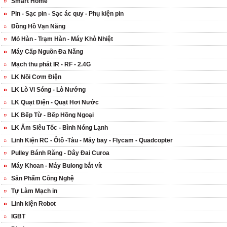
Smart Home
Pin - Sạc pin - Sạc ác quy - Phụ kiện pin
Đồng Hồ Vạn Năng
Mỏ Hàn - Trạm Hàn - Máy Khò Nhiệt
Máy Cấp Nguồn Đa Năng
Mạch thu phát IR - RF - 2.4G
LK Nồi Cơm Điện
LK Lò Vi Sóng - Lò Nướng
LK Quạt Điện - Quạt Hơi Nước
LK Bếp Từ - Bếp Hồng Ngoại
LK Ấm Siêu Tốc - Bình Nóng Lạnh
Linh Kiện RC - Ôtô -Tàu - Máy bay - Flycam - Quadcopter
Pulley Bánh Răng - Dây Đai Curoa
Máy Khoan - Máy Bulong bắt vít
Sản Phẩm Công Nghệ
Tự Làm Mạch in
Linh kiện Robot
IGBT