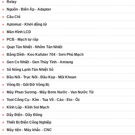
Relay
Nguồn - Biến Áp - Adapter
Cầu Chì
Aptomat - Khởi động từ
Màn Hình LCD
PCB - Mạch tự ráp
Quạt Tản Nhiệt - Nhôm Tản Nhiệt
Băng Dính - Keo Kafuter 704 - Sơn Phủ Mạch
Gen Co Nhiệt - Gen Thủy Tinh - Amiang
Sò Nóng Lạnh-Tản Nhiệt Sò
Đầu Nối - Trục Nối - Đầu Kẹp - Mũi Khoan
Vòng Bị - Gối Đỡ Vòng Bị
Máy Phun Sương - Máy Bơm Nước - Van Nước Từ
Tool Công Cụ - Kìm - Tua Vít - Cảo - Eto - Ốc
Kính Lúp - Kính Soi Mạch
Dây Điện - Dây Đồng
Thiết Bị Điện Công Nghiệp
Máy tiện - Máy khắc - CNC