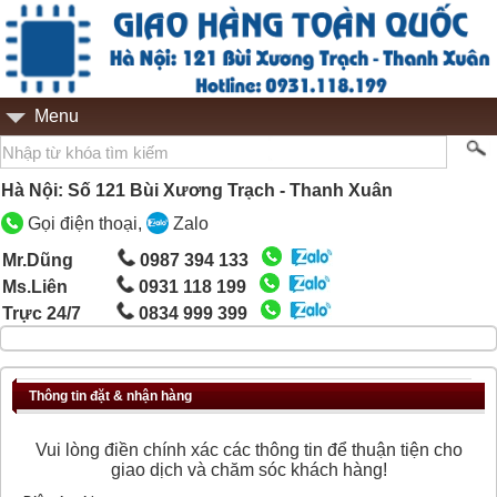
Menu
Hà Nội: Số 121 Bùi Xương Trạch - Thanh Xuân
Gọi điện thoại,
Zalo
Mr.Dũng
0987 394 133
Ms.Liên
0931 118 199
Trực 24/7
0834 999 399
Thông tin đặt & nhận hàng
Vui lòng điền chính xác các thông tin để thuận tiện cho
giao dịch và chăm sóc khách hàng!