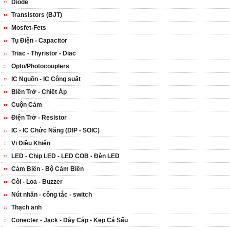
Diode
Transistors (BJT)
Mosfet-Fets
Tụ Điện - Capacitor
Triac - Thyristor - Diac
Opto/Photocouplers
IC Nguồn - IC Công suất
Biến Trở - Chiết Áp
Cuộn Cảm
Điện Trở - Resistor
IC - IC Chức Năng (DIP - SOIC)
Vi Điều Khiển
LED - Chip LED - LED COB - Đèn LED
Cảm Biến - Bộ Cảm Biến
Còi - Loa - Buzzer
Nút nhấn - công tắc - switch
Thạch anh
Conecter - Jack - Dây Cáp - Kẹp Cá Sấu