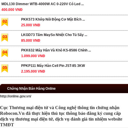
MDL130 Dimmer WTB-4000W AC 0-220V Có Led ...
400.000 VNĐ
PKK573 Khớp Nối Động Cơ Mặt Bích ...
02
25.000 VNĐ
LKGD73 Tấm MaySo Nhiệt Cho Tủ Sấy ...
03
85.000 VNĐ
PKK632 Máy Hàn Và Khò KS-8586 Chính ...
04
1.099.000 VNĐ
PPKP111 Máy Hàn Cell Pin JST-IIS 3KW
05
2.195.000 VNĐ
Chứng Nhận Bán Hàng Online
http://online.gov.vn/
Cục Thương mại điện tử và Công nghệ thông tin chứng nhận
Robocon.Vn đã thực hiện thủ tục thông báo đăng ký cung cấp
dịch vụ thương mại điện tử, dịch vụ đánh giá tín nhiệm website
TMĐT