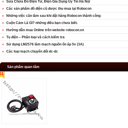
Sửa Chữa Đồ Điện Tử, Điện Gia Dụng Uy Tín Hà Nội
Các sản phẩm đồ điện cũ được thu mua tại Robocon
Những việc cần làm sau khi đặt hàng Robocon thành công
Cuộn Cảm Là Gì? những điều bạn chưa biết.
Hướng dẫn mua Online trên website robocon.vn
Tụ điện – Phân loại và cách kiểm tra
Sử dụng LM2576 làm mạch nguồn ổn áp 5v (3A)
Các loại mạch chuyển đổi dc-dc
Sản phẩm quan tâm
01