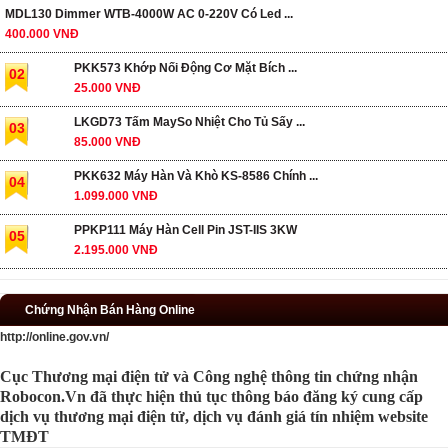
MDL130 Dimmer WTB-4000W AC 0-220V Có Led ...
400.000 VNĐ
PKK573 Khớp Nối Động Cơ Mặt Bích ...
02
25.000 VNĐ
LKGD73 Tấm MaySo Nhiệt Cho Tủ Sấy ...
03
85.000 VNĐ
PKK632 Máy Hàn Và Khò KS-8586 Chính ...
04
1.099.000 VNĐ
PPKP111 Máy Hàn Cell Pin JST-IIS 3KW
05
2.195.000 VNĐ
Chứng Nhận Bán Hàng Online
http://online.gov.vn/
Cục Thương mại điện tử và Công nghệ thông tin chứng nhận
Robocon.Vn đã thực hiện thủ tục thông báo đăng ký cung cấp
dịch vụ thương mại điện tử, dịch vụ đánh giá tín nhiệm website
TMĐT