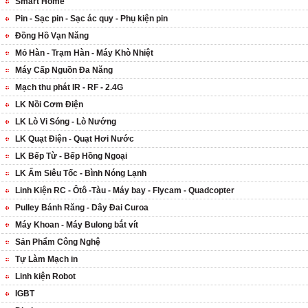
Smart Home
Pin - Sạc pin - Sạc ác quy - Phụ kiện pin
Đồng Hồ Vạn Năng
Mỏ Hàn - Trạm Hàn - Máy Khò Nhiệt
Máy Cấp Nguồn Đa Năng
Mạch thu phát IR - RF - 2.4G
LK Nồi Cơm Điện
LK Lò Vi Sóng - Lò Nướng
LK Quạt Điện - Quạt Hơi Nước
LK Bếp Từ - Bếp Hồng Ngoại
LK Ấm Siêu Tốc - Bình Nóng Lạnh
Linh Kiện RC - Ôtô -Tàu - Máy bay - Flycam - Quadcopter
Pulley Bánh Răng - Dây Đai Curoa
Máy Khoan - Máy Bulong bắt vít
Sản Phẩm Công Nghệ
Tự Làm Mạch in
Linh kiện Robot
IGBT