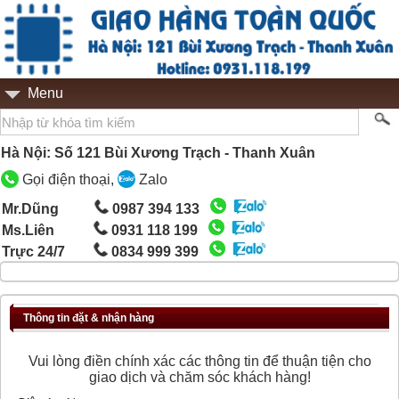
Menu
Hà Nội: Số 121 Bùi Xương Trạch - Thanh Xuân
Gọi điện thoại,
Zalo
Mr.Dũng
0987 394 133
Ms.Liên
0931 118 199
Trực 24/7
0834 999 399
Thông tin đặt & nhận hàng
Vui lòng điền chính xác các thông tin để thuận tiện cho
giao dịch và chăm sóc khách hàng!