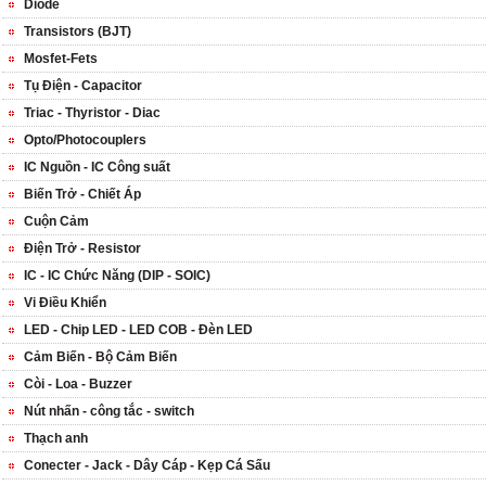
Diode
Transistors (BJT)
Mosfet-Fets
Tụ Điện - Capacitor
Triac - Thyristor - Diac
Opto/Photocouplers
IC Nguồn - IC Công suất
Biến Trở - Chiết Áp
Cuộn Cảm
Điện Trở - Resistor
IC - IC Chức Năng (DIP - SOIC)
Vi Điều Khiển
LED - Chip LED - LED COB - Đèn LED
Cảm Biến - Bộ Cảm Biến
Còi - Loa - Buzzer
Nút nhấn - công tắc - switch
Thạch anh
Conecter - Jack - Dây Cáp - Kẹp Cá Sấu