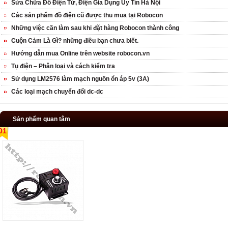
Sửa Chữa Đồ Điện Tử, Điện Gia Dụng Uy Tín Hà Nội
Các sản phẩm đồ điện cũ được thu mua tại Robocon
Những việc cần làm sau khi đặt hàng Robocon thành công
Cuộn Cảm Là Gì? những điều bạn chưa biết.
Hướng dẫn mua Online trên website robocon.vn
Tụ điện – Phân loại và cách kiểm tra
Sử dụng LM2576 làm mạch nguồn ổn áp 5v (3A)
Các loại mạch chuyển đổi dc-dc
Sản phẩm quan tâm
01