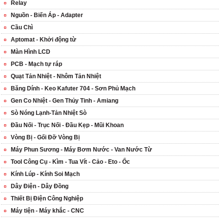
Relay
Nguồn - Biến Áp - Adapter
Cầu Chì
Aptomat - Khởi động từ
Màn Hình LCD
PCB - Mạch tự ráp
Quạt Tản Nhiệt - Nhôm Tản Nhiệt
Băng Dính - Keo Kafuter 704 - Sơn Phủ Mạch
Gen Co Nhiệt - Gen Thủy Tinh - Amiang
Sò Nóng Lạnh-Tản Nhiệt Sò
Đầu Nối - Trục Nối - Đầu Kẹp - Mũi Khoan
Vòng Bị - Gối Đỡ Vòng Bị
Máy Phun Sương - Máy Bơm Nước - Van Nước Từ
Tool Công Cụ - Kìm - Tua Vít - Cảo - Eto - Ốc
Kính Lúp - Kính Soi Mạch
Dây Điện - Dây Đồng
Thiết Bị Điện Công Nghiệp
Máy tiện - Máy khắc - CNC