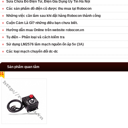
Sửa Chữa Đồ Điện Tử, Điện Gia Dụng Uy Tín Hà Nội
Các sản phẩm đồ điện cũ được thu mua tại Robocon
Những việc cần làm sau khi đặt hàng Robocon thành công
Cuộn Cảm Là Gì? những điều bạn chưa biết.
Hướng dẫn mua Online trên website robocon.vn
Tụ điện – Phân loại và cách kiểm tra
Sử dụng LM2576 làm mạch nguồn ổn áp 5v (3A)
Các loại mạch chuyển đổi dc-dc
Sản phẩm quan tâm
01