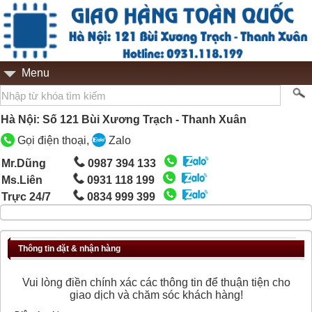
Menu
Hà Nội: Số 121 Bùi Xương Trạch - Thanh Xuân
Gọi điện thoại,
Zalo
Mr.Dũng
0987 394 133
Ms.Liên
0931 118 199
Trực 24/7
0834 999 399
Thông tin đặt & nhận hàng
Vui lòng điền chính xác các thông tin để thuận tiện cho
giao dịch và chăm sóc khách hàng!