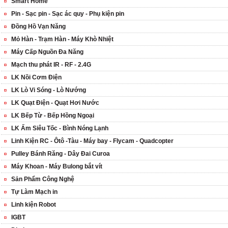
Smart Home
Pin - Sạc pin - Sạc ác quy - Phụ kiện pin
Đồng Hồ Vạn Năng
Mỏ Hàn - Trạm Hàn - Máy Khò Nhiệt
Máy Cấp Nguồn Đa Năng
Mạch thu phát IR - RF - 2.4G
LK Nồi Cơm Điện
LK Lò Vi Sóng - Lò Nướng
LK Quạt Điện - Quạt Hơi Nước
LK Bếp Từ - Bếp Hồng Ngoại
LK Ấm Siêu Tốc - Bình Nóng Lạnh
Linh Kiện RC - Ôtô -Tàu - Máy bay - Flycam - Quadcopter
Pulley Bánh Răng - Dây Đai Curoa
Máy Khoan - Máy Bulong bắt vít
Sản Phẩm Công Nghệ
Tự Làm Mạch in
Linh kiện Robot
IGBT