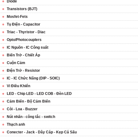
Diode
Transistors (BJT)
Mosfet-Fets
Tụ Điện - Capacitor
Triac - Thyristor - Diac
Opto/Photocouplers
IC Nguồn - IC Công suất
Biến Trở - Chiết Áp
Cuộn Cảm
Điện Trở - Resistor
IC - IC Chức Năng (DIP - SOIC)
Vi Điều Khiển
LED - Chip LED - LED COB - Đèn LED
Cảm Biến - Bộ Cảm Biến
Còi - Loa - Buzzer
Nút nhấn - công tắc - switch
Thạch anh
Conecter - Jack - Dây Cáp - Kẹp Cá Sấu