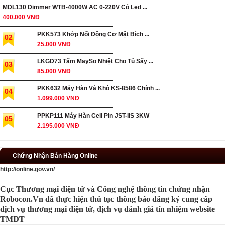
MDL130 Dimmer WTB-4000W AC 0-220V Có Led ...
400.000 VNĐ
PKK573 Khớp Nối Động Cơ Mặt Bích ...
02
25.000 VNĐ
LKGD73 Tấm MaySo Nhiệt Cho Tủ Sấy ...
03
85.000 VNĐ
PKK632 Máy Hàn Và Khò KS-8586 Chính ...
04
1.099.000 VNĐ
PPKP111 Máy Hàn Cell Pin JST-IIS 3KW
05
2.195.000 VNĐ
Chứng Nhận Bán Hàng Online
http://online.gov.vn/
Cục Thương mại điện tử và Công nghệ thông tin chứng nhận
Robocon.Vn đã thực hiện thủ tục thông báo đăng ký cung cấp
dịch vụ thương mại điện tử, dịch vụ đánh giá tín nhiệm website
TMĐT