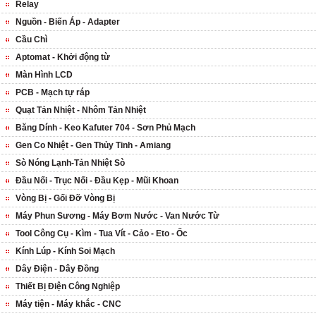
Relay
Nguồn - Biến Áp - Adapter
Cầu Chì
Aptomat - Khởi động từ
Màn Hình LCD
PCB - Mạch tự ráp
Quạt Tản Nhiệt - Nhôm Tản Nhiệt
Băng Dính - Keo Kafuter 704 - Sơn Phủ Mạch
Gen Co Nhiệt - Gen Thủy Tinh - Amiang
Sò Nóng Lạnh-Tản Nhiệt Sò
Đầu Nối - Trục Nối - Đầu Kẹp - Mũi Khoan
Vòng Bị - Gối Đỡ Vòng Bị
Máy Phun Sương - Máy Bơm Nước - Van Nước Từ
Tool Công Cụ - Kìm - Tua Vít - Cảo - Eto - Ốc
Kính Lúp - Kính Soi Mạch
Dây Điện - Dây Đồng
Thiết Bị Điện Công Nghiệp
Máy tiện - Máy khắc - CNC