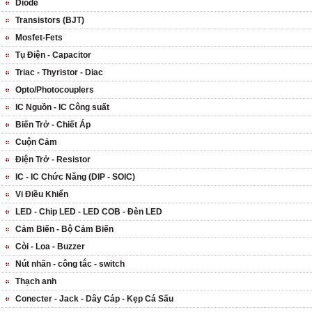
Diode
Transistors (BJT)
Mosfet-Fets
Tụ Điện - Capacitor
Triac - Thyristor - Diac
Opto/Photocouplers
IC Nguồn - IC Công suất
Biến Trở - Chiết Áp
Cuộn Cảm
Điện Trở - Resistor
IC - IC Chức Năng (DIP - SOIC)
Vi Điều Khiển
LED - Chip LED - LED COB - Đèn LED
Cảm Biến - Bộ Cảm Biến
Còi - Loa - Buzzer
Nút nhấn - công tắc - switch
Thạch anh
Conecter - Jack - Dây Cáp - Kẹp Cá Sấu