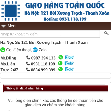
Menu
Hà Nội: Số 121 Bùi Xương Trạch - Thanh Xuân
Gọi điện thoại,
Zalo
Mr.Dũng
0987 394 133
Ms.Liên
0931 118 199
Trực 24/7
0834 999 399
Thông tin đặt & nhận hàng
Vui lòng điền chính xác các thông tin để thuận tiện cho
giao dịch và chăm sóc khách hàng!