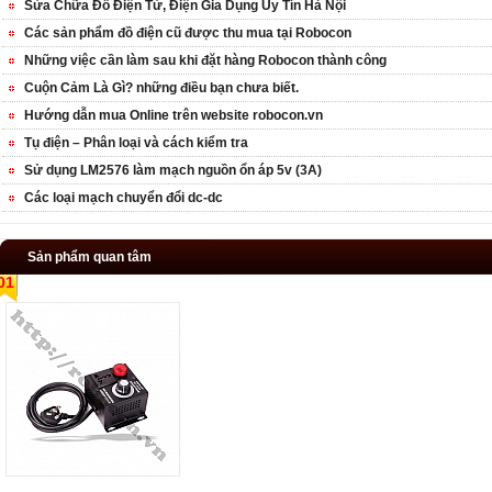
Sửa Chữa Đồ Điện Tử, Điện Gia Dụng Uy Tín Hà Nội
Các sản phẩm đồ điện cũ được thu mua tại Robocon
Những việc cần làm sau khi đặt hàng Robocon thành công
Cuộn Cảm Là Gì? những điều bạn chưa biết.
Hướng dẫn mua Online trên website robocon.vn
Tụ điện – Phân loại và cách kiểm tra
Sử dụng LM2576 làm mạch nguồn ổn áp 5v (3A)
Các loại mạch chuyển đổi dc-dc
Sản phẩm quan tâm
01