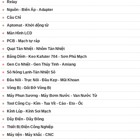
Relay
Nguồn - Biến Áp - Adapter
Cầu Chì
Aptomat - Khởi động từ
Màn Hình LCD
PCB - Mạch tự ráp
Quạt Tản Nhiệt - Nhôm Tản Nhiệt
Băng Dính - Keo Kafuter 704 - Sơn Phủ Mạch
Gen Co Nhiệt - Gen Thủy Tinh - Amiang
Sò Nóng Lạnh-Tản Nhiệt Sò
Đầu Nối - Trục Nối - Đầu Kẹp - Mũi Khoan
Vòng Bị - Gối Đỡ Vòng Bị
Máy Phun Sương - Máy Bơm Nước - Van Nước Từ
Tool Công Cụ - Kìm - Tua Vít - Cảo - Eto - Ốc
Kính Lúp - Kính Soi Mạch
Dây Điện - Dây Đồng
Thiết Bị Điện Công Nghiệp
Máy tiện - Máy khắc - CNC