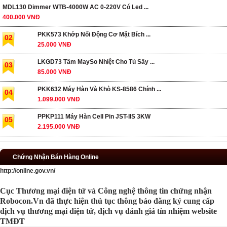
MDL130 Dimmer WTB-4000W AC 0-220V Có Led ...
400.000 VNĐ
PKK573 Khớp Nối Động Cơ Mặt Bích ...
02
25.000 VNĐ
LKGD73 Tấm MaySo Nhiệt Cho Tủ Sấy ...
03
85.000 VNĐ
PKK632 Máy Hàn Và Khò KS-8586 Chính ...
04
1.099.000 VNĐ
PPKP111 Máy Hàn Cell Pin JST-IIS 3KW
05
2.195.000 VNĐ
Chứng Nhận Bán Hàng Online
http://online.gov.vn/
Cục Thương mại điện tử và Công nghệ thông tin chứng nhận
Robocon.Vn đã thực hiện thủ tục thông báo đăng ký cung cấp
dịch vụ thương mại điện tử, dịch vụ đánh giá tín nhiệm website
TMĐT