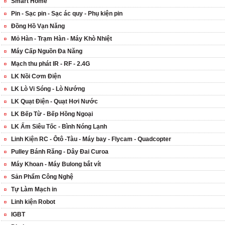
Smart Home
Pin - Sạc pin - Sạc ác quy - Phụ kiện pin
Đồng Hồ Vạn Năng
Mỏ Hàn - Trạm Hàn - Máy Khò Nhiệt
Máy Cấp Nguồn Đa Năng
Mạch thu phát IR - RF - 2.4G
LK Nồi Cơm Điện
LK Lò Vi Sóng - Lò Nướng
LK Quạt Điện - Quạt Hơi Nước
LK Bếp Từ - Bếp Hồng Ngoại
LK Ấm Siêu Tốc - Bình Nóng Lạnh
Linh Kiện RC - Ôtô -Tàu - Máy bay - Flycam - Quadcopter
Pulley Bánh Răng - Dây Đai Curoa
Máy Khoan - Máy Bulong bắt vít
Sản Phẩm Công Nghệ
Tự Làm Mạch in
Linh kiện Robot
IGBT