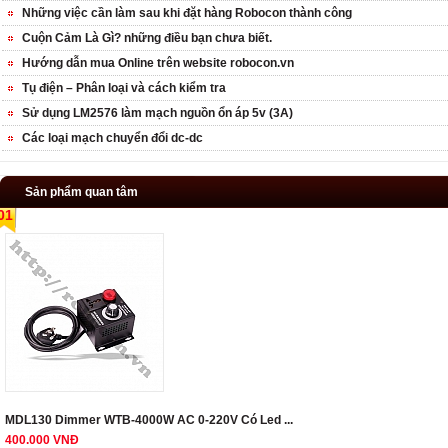
Những việc cần làm sau khi đặt hàng Robocon thành công
Cuộn Cảm Là Gì? những điều bạn chưa biết.
Hướng dẫn mua Online trên website robocon.vn
Tụ điện – Phân loại và cách kiểm tra
Sử dụng LM2576 làm mạch nguồn ổn áp 5v (3A)
Các loại mạch chuyển đổi dc-dc
Sản phẩm quan tâm
01
MDL130 Dimmer WTB-4000W AC 0-220V Có Led ...
400.000 VNĐ