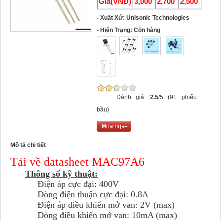
Giá(VNĐ)
3,000
2,700
2,500
- Xuất Xứ: Unisonic Technologies
- Hiện Trạng: Còn hàng
Đánh giá:
2.5
/5 (91 phiếu
bầu)
Mô tả chi tiết
Tải về datasheet MAC97A6
Thông số kỹ thuật:
Điện áp cực đại: 400V
Dòng điện thuận cực đại: 0.8A
Điện áp điều khiển mở van: 2V (max)
Dòng điều khiển mở van: 10mA (max)