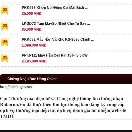
PKK573 Khớp Nối Động Cơ Mặt Bích ...
02
25.000 VNĐ
LKGD73 Tấm MaySo Nhiệt Cho Tủ Sấy ...
03
85.000 VNĐ
PKK632 Máy Hàn Và Khò KS-8586 Chính ...
04
1.099.000 VNĐ
PPKP111 Máy Hàn Cell Pin JST-IIS 3KW
05
2.195.000 VNĐ
Chứng Nhận Bán Hàng Online
http://online.gov.vn/
Cục Thương mại điện tử và Công nghệ thông tin chứng nhận
Robocon.Vn đã thực hiện thủ tục thông báo đăng ký cung cấp
dịch vụ thương mại điện tử, dịch vụ đánh giá tín nhiệm website
TMĐT