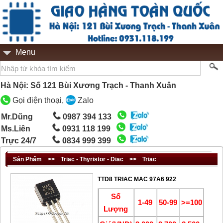
Menu
Hà Nội: Số 121 Bùi Xương Trạch - Thanh Xuân
Gọi điện thoại,
Zalo
Mr.Dũng
0987 394 133
Ms.Liên
0931 118 199
Trực 24/7
0834 999 399
Sản Phẩm
>>
Triac - Thyristor - Diac
>>
Triac
TTD8 TRIAC MAC 97A6 922
Số
1-49
50-99
>=100
Lượng