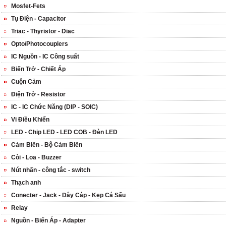
Mosfet-Fets
Tụ Điện - Capacitor
Triac - Thyristor - Diac
Opto/Photocouplers
IC Nguồn - IC Công suất
Biến Trở - Chiết Áp
Cuộn Cảm
Điện Trở - Resistor
IC - IC Chức Năng (DIP - SOIC)
Vi Điều Khiển
LED - Chip LED - LED COB - Đèn LED
Cảm Biến - Bộ Cảm Biến
Còi - Loa - Buzzer
Nút nhấn - công tắc - switch
Thạch anh
Conecter - Jack - Dây Cáp - Kẹp Cá Sấu
Relay
Nguồn - Biến Áp - Adapter