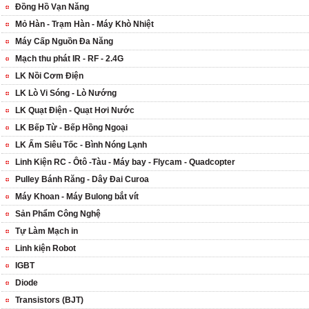
Đồng Hồ Vạn Năng
Mỏ Hàn - Trạm Hàn - Máy Khò Nhiệt
Máy Cấp Nguồn Đa Năng
Mạch thu phát IR - RF - 2.4G
LK Nồi Cơm Điện
LK Lò Vi Sóng - Lò Nướng
LK Quạt Điện - Quạt Hơi Nước
LK Bếp Từ - Bếp Hồng Ngoại
LK Ấm Siêu Tốc - Bình Nóng Lạnh
Linh Kiện RC - Ôtô -Tàu - Máy bay - Flycam - Quadcopter
Pulley Bánh Răng - Dây Đai Curoa
Máy Khoan - Máy Bulong bắt vít
Sản Phẩm Công Nghệ
Tự Làm Mạch in
Linh kiện Robot
IGBT
Diode
Transistors (BJT)