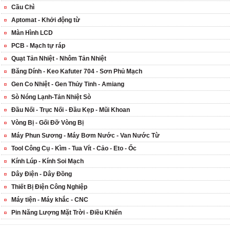
Cầu Chì
Aptomat - Khởi động từ
Màn Hình LCD
PCB - Mạch tự ráp
Quạt Tản Nhiệt - Nhôm Tản Nhiệt
Băng Dính - Keo Kafuter 704 - Sơn Phủ Mạch
Gen Co Nhiệt - Gen Thủy Tinh - Amiang
Sò Nóng Lạnh-Tản Nhiệt Sò
Đầu Nối - Trục Nối - Đầu Kẹp - Mũi Khoan
Vòng Bị - Gối Đỡ Vòng Bị
Máy Phun Sương - Máy Bơm Nước - Van Nước Từ
Tool Công Cụ - Kìm - Tua Vít - Cảo - Eto - Ốc
Kính Lúp - Kính Soi Mạch
Dây Điện - Dây Đồng
Thiết Bị Điện Công Nghiệp
Máy tiện - Máy khắc - CNC
Pin Năng Lượng Mặt Trời - Điều Khiển