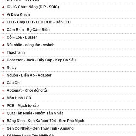
IC - IC Chức Năng (DIP - SOIC)
Vi Điều Khiển
LED - Chip LED - LED COB - Đèn LED
Cảm Biến - Bộ Cảm Biến
Còi - Loa - Buzzer
Nút nhấn - công tắc - switch
Thạch anh
Conecter - Jack - Dây Cáp - Kẹp Cá Sấu
Relay
Nguồn - Biến Áp - Adapter
Cầu Chì
Aptomat - Khởi động từ
Màn Hình LCD
PCB - Mạch tự ráp
Quạt Tản Nhiệt - Nhôm Tản Nhiệt
Băng Dính - Keo Kafuter 704 - Sơn Phủ Mạch
Gen Co Nhiệt - Gen Thủy Tinh - Amiang