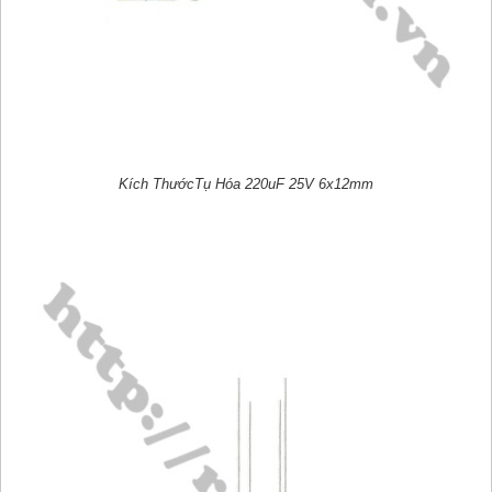
Kích ThướcTụ Hóa 220uF 25V 6x12mm