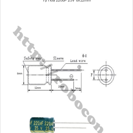
Tụ Hóa 220uF 25V 6x12mm