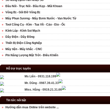
Sò Nóng Lạnh-Tản Nhiệt Sò
Đầu Nối - Trục Nối - Đầu Kẹp - Mũi Khoan
Vòng Bị - Gối Đỡ Vòng Bị
Máy Phun Sương - Máy Bơm Nước - Van Nước Từ
Tool Công Cụ - Kìm - Tua Vít - Cảo - Eto - Ốc
Kính Lúp - Kính Soi Mạch
Dây Điện - Dây Đồng
Thiết Bị Điện Công Nghiệp
Máy tiện - Máy khắc - CNC
Pin Năng Lượng Mặt Trời - Điều Khiển
Hỗ trợ trực tuyến
Ms Liên - 0931.118.199
Mr. Dũng - 0987.39.41.33
Miss. Hằng - 0919.21.31.66
Tin tức nổi bật
Hướng dẫn mua Online trên website ...