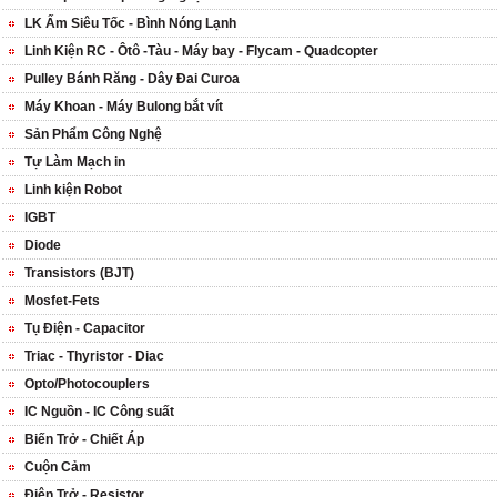
LK Ấm Siêu Tốc - Bình Nóng Lạnh
Linh Kiện RC - Ôtô -Tàu - Máy bay - Flycam - Quadcopter
Pulley Bánh Răng - Dây Đai Curoa
Máy Khoan - Máy Bulong bắt vít
Sản Phẩm Công Nghệ
Tự Làm Mạch in
Linh kiện Robot
IGBT
Diode
Transistors (BJT)
Mosfet-Fets
Tụ Điện - Capacitor
Triac - Thyristor - Diac
Opto/Photocouplers
IC Nguồn - IC Công suất
Biến Trở - Chiết Áp
Cuộn Cảm
Điện Trở - Resistor