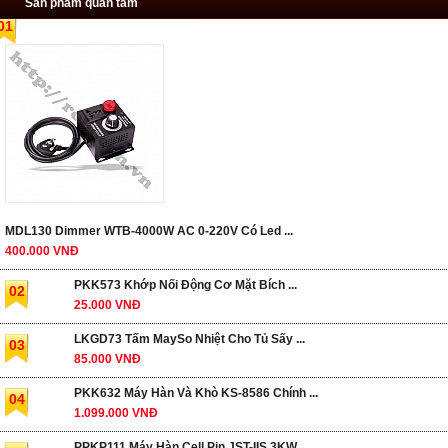
Sản phẩm quan tâm
01
MDL130 Dimmer WTB-4000W AC 0-220V Có Led ...
400.000 VNĐ
PKK573 Khớp Nối Động Cơ Mặt Bích ...
02
25.000 VNĐ
LKGD73 Tấm MaySo Nhiệt Cho Tủ Sấy ...
03
85.000 VNĐ
PKK632 Máy Hàn Và Khò KS-8586 Chính ...
04
1.099.000 VNĐ
PPKP111 Máy Hàn Cell Pin JST-IIS 3KW