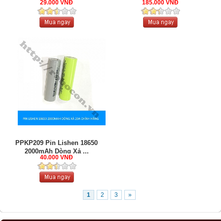
29.000 VNĐ
185.000 VNĐ
PPKP209 Pin Lishen 18650
2000mAh Dòng Xả ...
40.000 VNĐ
1
2
3
»