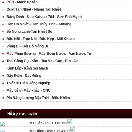
PCB - Mạch tự ráp
Quạt Tản Nhiệt - Nhôm Tản Nhiệt
Băng Dính - Keo Kafuter 704 - Sơn Phủ Mạch
Gen Co Nhiệt - Gen Thủy Tinh - Amiang
Sò Nóng Lạnh-Tản Nhiệt Sò
Đầu Nối - Trục Nối - Đầu Kẹp - Mũi Khoan
Vòng Bị - Gối Đỡ Vòng Bị
Máy Phun Sương - Máy Bơm Nước - Van Nước Từ
Tool Công Cụ - Kìm - Tua Vít - Cảo - Eto - Ốc
Kính Lúp - Kính Soi Mạch
Dây Điện - Dây Đồng
Thiết Bị Điện Công Nghiệp
Máy tiện - Máy khắc - CNC
Pin Năng Lượng Mặt Trời - Điều Khiển
Hỗ trợ trực tuyến
Ms Liên - 0931.118.199
Mr. Dũng - 0987.39.41.33