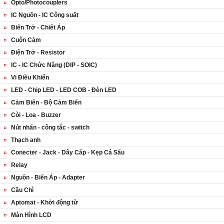
Opto/Photocouplers
IC Nguồn - IC Công suất
Biến Trở - Chiết Áp
Cuộn Cảm
Điện Trở - Resistor
IC - IC Chức Năng (DIP - SOIC)
Vi Điều Khiển
LED - Chip LED - LED COB - Đèn LED
Cảm Biến - Bộ Cảm Biến
Còi - Loa - Buzzer
Nút nhấn - công tắc - switch
Thạch anh
Conecter - Jack - Dây Cáp - Kẹp Cá Sấu
Relay
Nguồn - Biến Áp - Adapter
Cầu Chì
Aptomat - Khởi động từ
Màn Hình LCD