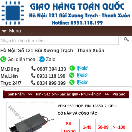
Menu
Hà Nội: Số 121 Bùi Xương Trạch - Thanh Xuân
Gọi điện thoại,
Zalo
Mr.Dũng
0987 394 133
Ms.Liên
0931 118 199
Trực 24/7
0834 999 399
Sản Phẩm
>>
Pin - Sạc pin - Sạc ác quy - Phụ kiện pin
>>
Pin Sạc
18650 - 26650 - 32650 - Pin Sắt - NiCD
PPKP359 HỘP PIN 18650 2 CELL
CÓ NẮP VÀ CÔNG TẮC
Số
1-49
50-99
>=100
Lượng