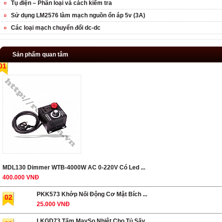
Tụ điện – Phân loại và cách kiểm tra
Sử dụng LM2576 làm mạch nguồn ổn áp 5v (3A)
Các loại mạch chuyển đổi dc-dc
Sản phẩm quan tâm
01
MDL130 Dimmer WTB-4000W AC 0-220V Có Led ...
400.000 VNĐ
PKK573 Khớp Nối Động Cơ Mặt Bích ...
02
25.000 VNĐ
LKGD73 Tấm MaySo Nhiệt Cho Tủ Sấy ...