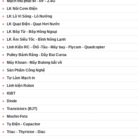
Mạch thu phát IR - RF - 2.4G
LK Nồi Cơm Điện
LK Lò Vi Sóng - Lò Nướng
LK Quạt Điện - Quạt Hơi Nước
LK Bếp Từ - Bếp Hồng Ngoại
LK Ấm Siêu Tốc - Bình Nóng Lạnh
Linh Kiện RC - Ôtô -Tàu - Máy bay - Flycam - Quadcopter
Pulley Bánh Răng - Dây Đai Curoa
Máy Khoan - Máy Bulong bắt vít
Sản Phẩm Công Nghệ
Tự Làm Mạch in
Linh kiện Robot
IGBT
Diode
Transistors (BJT)
Mosfet-Fets
Tụ Điện - Capacitor
Triac - Thyristor - Diac