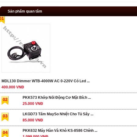
Sản phẩm quan tâm
01
MDL130 Dimmer WTB-4000W AC 0-220V Có Led ...
400.000 VNĐ
PKK573 Khớp Nối Động Cơ Mặt Bích ...
02
25.000 VNĐ
LKGD73 Tấm MaySo Nhiệt Cho Tủ Sấy ...
03
85.000 VNĐ
PKK632 Máy Hàn Và Khò KS-8586 Chính ...
04
1.099.000 VNĐ