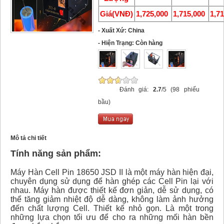
Giá(VNĐ)
1,725,000
1,715,000
1,7
- Xuất Xứ: China
- Hiện Trạng: Còn hàng
Đánh giá:
2.7
/5 (98 phiếu
bầu)
Mô tả chi tiết
Tính năng sản phẩm:
Máy Hàn Cell Pin 18650 JSD II là một máy hàn hiện đại,
chuyên dụng sử dụng để hàn ghép các Cell Pin lại với
nhau. Máy hàn được thiết kế đơn giản, dễ sử dụng, có
thể tăng giảm nhiệt độ dễ dàng, không làm ảnh hưởng
đến chất lượng Cell. Thiết kế nhỏ gọn. Là một trong
những lựa chọn tối ưu để cho ra những mối hàn bền