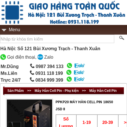
Menu
Hà Nội: Số 121 Bùi Xương Trạch - Thanh Xuân
Gọi điện thoại,
Zalo
Mr.Dũng
0987 394 133
Ms.Liên
0931 118 199
Trực 24/7
0834 999 399
Sản Phẩm
>>
Máy Hàn Cell Pin - Phụ kiện
>>
Máy Hàn Cell Pin
PPKP20 MÁY HÀN CELL PIN 18650
JSD II
Số
1-19
20-39
>
Lượng