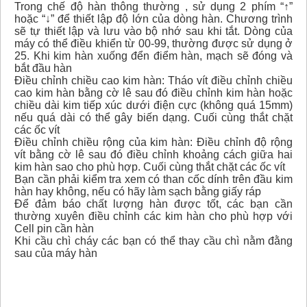
Trong chế độ hàn thông thường , sử dụng 2 phím “↑”
hoặc “↓” để thiết lập độ lớn của dòng hàn. Chương trình
sẽ tự thiết lập và lưu vào bộ nhớ sau khi tắt. Dòng của
máy có thể điều khiển từ 00-99, thường được sử dụng ở
25. Khi kim hàn xuống đển điểm hàn, mạch sẽ đóng và
bắt đầu hàn
Điều chỉnh chiều cao kim hàn: Tháo vít điều chỉnh chiều
cao kim hàn bằng cờ lê sau đó điều chỉnh kim hàn hoặc
chiều dài kim tiếp xúc dưới điện cực (không quá 15mm)
nếu quá dài có thể gây biến dạng. Cuối cùng thắt chặt
các ốc vít
Điều chỉnh chiều rộng của kim hàn: Điều chỉnh độ rộng
vít bằng cờ lê sau đó điều chỉnh khoảng cách giữa hai
kim hàn sao cho phù hợp. Cuối cùng thắt chặt các ốc vít
Bạn cần phải kiểm tra xem có than cốc dính trên đầu kim
hàn hay không, nếu có hãy làm sạch bằng giấy ráp
Để đảm báo chất lượng hàn được tốt, các bạn cần
thường xuyên điều chỉnh các kim hàn cho phù hợp với
Cell pin cần hàn
Khi cầu chì cháy các bạn có thể thay cầu chì nằm đằng
sau của máy hàn