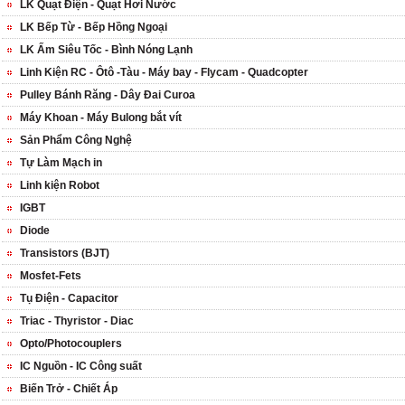
LK Quạt Điện - Quạt Hơi Nước
LK Bếp Từ - Bếp Hồng Ngoại
LK Ấm Siêu Tốc - Bình Nóng Lạnh
Linh Kiện RC - Ôtô -Tàu - Máy bay - Flycam - Quadcopter
Pulley Bánh Răng - Dây Đai Curoa
Máy Khoan - Máy Bulong bắt vít
Sản Phẩm Công Nghệ
Tự Làm Mạch in
Linh kiện Robot
IGBT
Diode
Transistors (BJT)
Mosfet-Fets
Tụ Điện - Capacitor
Triac - Thyristor - Diac
Opto/Photocouplers
IC Nguồn - IC Công suất
Biến Trở - Chiết Áp