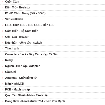
Cuộn Cảm
Điện Trở - Resistor
IC - IC Chức Năng (DIP - SOIC)
Vi Điều Khiển
LED - Chip LED - LED COB - Đèn LED
Cảm Biến - Bộ Cảm Biến
Còi - Loa - Buzzer
Nút nhấn - công tắc - switch
Thạch anh
Conecter - Jack - Dây Cáp - Kẹp Cá Sấu
Relay
Nguồn - Biến Áp - Adapter
Cầu Chì
Aptomat - Khởi động từ
Màn Hình LCD
PCB - Mạch tự ráp
Quạt Tản Nhiệt - Nhôm Tản Nhiệt
Băng Dính - Keo Kafuter 704 - Sơn Phủ Mạch