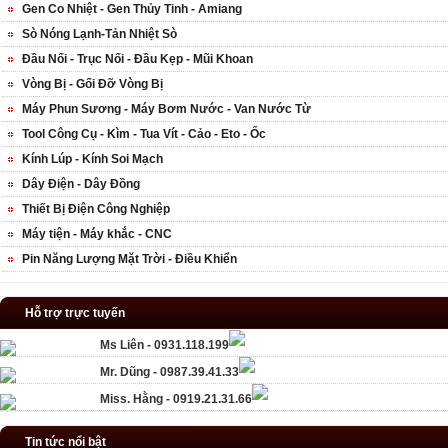
Gen Co Nhiệt - Gen Thủy Tinh - Amiang
Sò Nóng Lạnh-Tản Nhiệt Sò
Đầu Nối - Trục Nối - Đầu Kẹp - Mũi Khoan
Vòng Bị - Gối Đỡ Vòng Bị
Máy Phun Sương - Máy Bơm Nước - Van Nước Từ
Tool Công Cụ - Kìm - Tua Vít - Cảo - Eto - Ốc
Kính Lúp - Kính Soi Mạch
Dây Điện - Dây Đồng
Thiết Bị Điện Công Nghiệp
Máy tiện - Máy khắc - CNC
Pin Năng Lượng Mặt Trời - Điều Khiển
Hỗ trợ trực tuyến
Ms Liên - 0931.118.199
Mr. Dũng - 0987.39.41.33
Miss. Hằng - 0919.21.31.66
Tin tức nổi bật