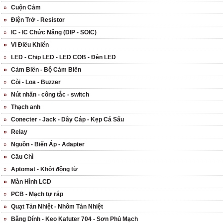
Cuộn Cảm
Điện Trở - Resistor
IC - IC Chức Năng (DIP - SOIC)
Vi Điều Khiển
LED - Chip LED - LED COB - Đèn LED
Cảm Biến - Bộ Cảm Biến
Còi - Loa - Buzzer
Nút nhấn - công tắc - switch
Thạch anh
Conecter - Jack - Dây Cáp - Kẹp Cá Sấu
Relay
Nguồn - Biến Áp - Adapter
Cầu Chì
Aptomat - Khởi động từ
Màn Hình LCD
PCB - Mạch tự ráp
Quạt Tản Nhiệt - Nhôm Tản Nhiệt
Băng Dính - Keo Kafuter 704 - Sơn Phủ Mạch