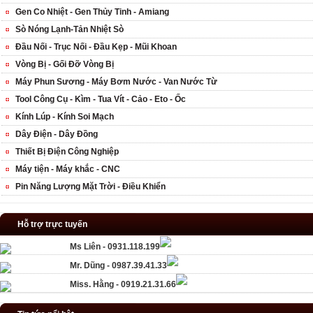
Gen Co Nhiệt - Gen Thủy Tinh - Amiang
Sò Nóng Lạnh-Tản Nhiệt Sò
Đầu Nối - Trục Nối - Đầu Kẹp - Mũi Khoan
Vòng Bị - Gối Đỡ Vòng Bị
Máy Phun Sương - Máy Bơm Nước - Van Nước Từ
Tool Công Cụ - Kìm - Tua Vít - Cảo - Eto - Ốc
Kính Lúp - Kính Soi Mạch
Dây Điện - Dây Đồng
Thiết Bị Điện Công Nghiệp
Máy tiện - Máy khắc - CNC
Pin Năng Lượng Mặt Trời - Điều Khiển
Hỗ trợ trực tuyến
Ms Liên - 0931.118.199
Mr. Dũng - 0987.39.41.33
Miss. Hằng - 0919.21.31.66