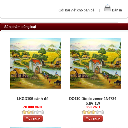
Gởi bài viết cho bạn bè
|
Bản in
Sản phẩm cùng loại
LKGD106 cánh đỏ
DO110 Diode zener 1N4734
5.6V 1W
20.000 VNĐ
850 VNĐ