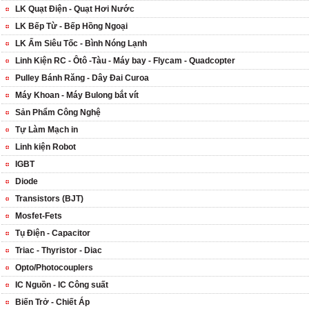
LK Quạt Điện - Quạt Hơi Nước
LK Bếp Từ - Bếp Hồng Ngoại
LK Ấm Siêu Tốc - Bình Nóng Lạnh
Linh Kiện RC - Ôtô -Tàu - Máy bay - Flycam - Quadcopter
Pulley Bánh Răng - Dây Đai Curoa
Máy Khoan - Máy Bulong bắt vít
Sản Phẩm Công Nghệ
Tự Làm Mạch in
Linh kiện Robot
IGBT
Diode
Transistors (BJT)
Mosfet-Fets
Tụ Điện - Capacitor
Triac - Thyristor - Diac
Opto/Photocouplers
IC Nguồn - IC Công suất
Biến Trở - Chiết Áp