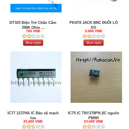
DT325 Điện Trở Chân Cắm
PKAT8 JACK BNC ĐUÔI LÒ
390K Ohm ...
XO
700 VNĐ
5.000 VNĐ
IC77 1237HA IC Bảo vệ mạch
IC75 IC TNY278PN (IC nguồn
loa
PMW)
25.000 VNĐ
33.000 VNĐ