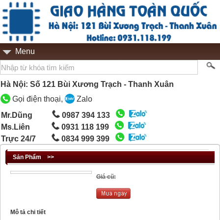
Menu
Hà Nội: Số 121 Bùi Xương Trạch - Thanh Xuân
Gọi điện thoại,
Zalo
Mr.Dũng
0987 394 133
Ms.Liên
0931 118 199
Trực 24/7
0834 999 399
Sản Phẩm
>>
Giá cũ:
Mô tả chi tiết