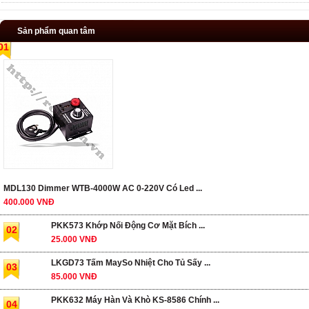
Sản phẩm quan tâm
01
MDL130 Dimmer WTB-4000W AC 0-220V Có Led ...
400.000 VNĐ
PKK573 Khớp Nối Động Cơ Mặt Bích ...
02
25.000 VNĐ
LKGD73 Tấm MaySo Nhiệt Cho Tủ Sấy ...
03
85.000 VNĐ
PKK632 Máy Hàn Và Khò KS-8586 Chính ...
04