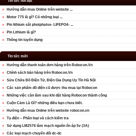
Tin tức nổi bật
Hướng dẫn mua Online trên website ...
Motor 775 là gì? Có những loại ...
Pin lithium sắt photphatse- LIFEPO4- ...
Pin Lithium là gì?
Thông tin tuyển dụng
Tin tức mới
Hướng dẫn thanh toán đơn hàng trên Robocon.Vn
Chính sách bán hàng trên Robocon.Vn
Sửa Chữa Đồ Điện Tử, Điện Gia Dụng Uy Tín Hà Nội
Các sản phẩm đồ điện cũ được thu mua tại Robocon
Những việc cần làm sau khi đặt hàng Robocon thành công
Cuộn Cảm Là Gì? những điều bạn chưa biết.
Hướng dẫn mua Online trên website robocon.vn
Tụ điện – Phân loại và cách kiểm tra
Sử dụng LM2576 làm mạch nguồn ổn áp 5v (3A)
Các loại mạch chuyển đổi dc-dc