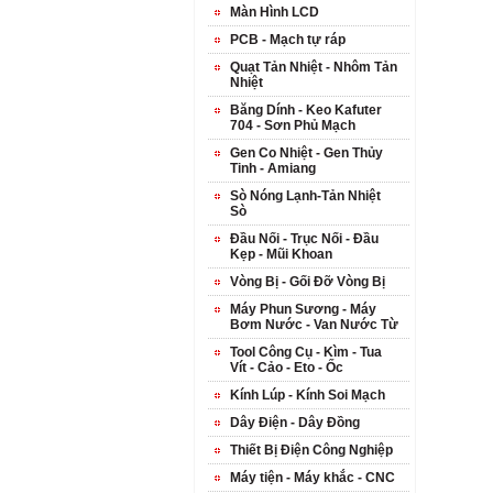
Màn Hình LCD
PCB - Mạch tự ráp
Quạt Tản Nhiệt - Nhôm Tản
Nhiệt
Băng Dính - Keo Kafuter
704 - Sơn Phủ Mạch
Gen Co Nhiệt - Gen Thủy
Tinh - Amiang
Sò Nóng Lạnh-Tản Nhiệt
Sò
Đầu Nối - Trục Nối - Đầu
Kẹp - Mũi Khoan
Vòng Bị - Gối Đỡ Vòng Bị
Máy Phun Sương - Máy
Bơm Nước - Van Nước Từ
Tool Công Cụ - Kìm - Tua
Vít - Cảo - Eto - Ốc
Kính Lúp - Kính Soi Mạch
Dây Điện - Dây Đồng
Thiết Bị Điện Công Nghiệp
Máy tiện - Máy khắc - CNC