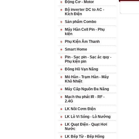
Động Cơ - Motor
Bộ inverter DC to AC -
Kích Điện
Sản phẩm Combo
Máy Hàn Cell Pin - Phụ
kiện
Phụ Kiện Âm Thanh
Smart Home
Pin - Sạc pin - Sạc ác quy -
Phụ kiện pin
Đồng Hồ Vạn Năng
Mỏ Hàn - Trạm Hàn - Máy
Khò Nhiệt
Máy Cấp Nguồn Đa Năng
Mạch thu phát IR - RF -
2.4G
LK Nồi Cơm Điện
LK Lò Vi Sóng - Lò Nướng
LK Quạt Điện - Quạt Hơi
Nước
LK Bếp Từ - Bếp Hồng