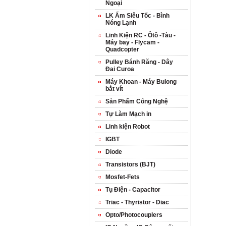
Ngoại
LK Ấm Siêu Tốc - Bình
Nóng Lạnh
Linh Kiện RC - Ôtô -Tàu -
Máy bay - Flycam -
Quadcopter
Pulley Bánh Răng - Dây
Đai Curoa
Máy Khoan - Máy Bulong
bắt vít
Sản Phẩm Công Nghệ
Tự Làm Mạch in
Linh kiện Robot
IGBT
Diode
Transistors (BJT)
Mosfet-Fets
Tụ Điện - Capacitor
Triac - Thyristor - Diac
Opto/Photocouplers