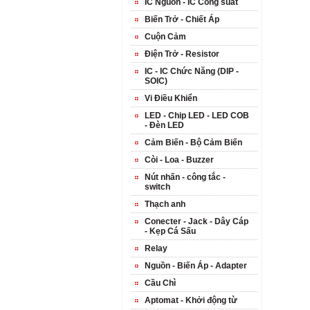
IC Nguồn - IC Công suất
Biến Trở - Chiết Áp
Cuộn Cảm
Điện Trở - Resistor
IC - IC Chức Năng (DIP -
SOIC)
Vi Điều Khiển
LED - Chip LED - LED COB
- Đèn LED
Cảm Biến - Bộ Cảm Biến
Còi - Loa - Buzzer
Nút nhấn - công tắc -
switch
Thạch anh
Conecter - Jack - Dây Cáp
- Kẹp Cá Sấu
Relay
Nguồn - Biến Áp - Adapter
Cầu Chì
Aptomat - Khởi động từ