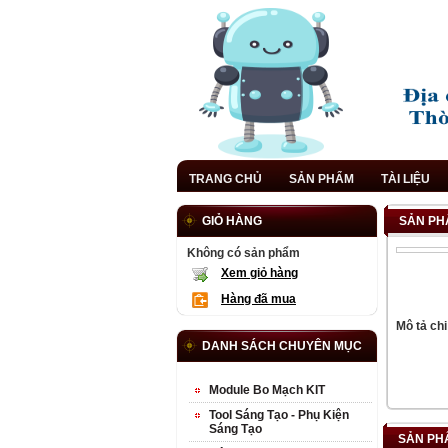
TRANG CHỦ
SẢN PHẨM
TÀI LIỆU
GIỎ HÀNG
SẢN PH
Không có sản phẩm
Xem giỏ hàng
Hàng đã mua
Mô tả chi 
DANH SÁCH CHUYÊN MỤC
Module Bo Mạch KIT
Tool Sáng Tạo - Phụ Kiện
Sáng Tạo
SẢN PH