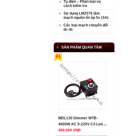
Tụ điện – Phân loại và
cách kiểm tra
Sử dụng LM2576 làm
mạch nguồn ổn áp 5v (3A)
Các loại mạch chuyển đổi
dc-dc
SẢN PHẨM QUAN TÂM
01
MDL130 Dimmer WTB-
4000W AC 0-220V Có Led ...
400.000 VNĐ