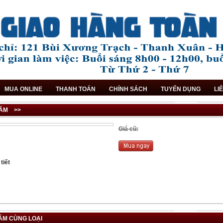
MUA ONLINE
THANH TOÁN
CHÍNH SÁCH
TUYỂN DỤNG
LI
ẨM
>>
Giá cũ:
tiết
ẨM CÙNG LOẠI