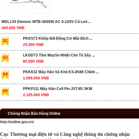
MDL130 Dimmer WTB-4000W AC 0-220V Có Led ...
400.000 VNĐ
PKK573 Khớp Nối Động Cơ Mặt Bích ...
02
25.000 VNĐ
LKGD73 Tấm MaySo Nhiệt Cho Tủ Sấy ...
03
85.000 VNĐ
PKK632 Máy Hàn Và Khò KS-8586 Chính ...
04
1.099.000 VNĐ
PPKP111 Máy Hàn Cell Pin JST-IIS 3KW
05
2.195.000 VNĐ
Chứng Nhận Bán Hàng Online
http://online.gov.vn/
Cục Thương mại điện tử và Công nghệ thông tin chứng nhận