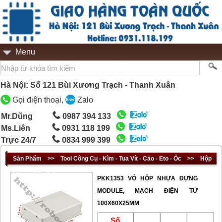
Menu
Hà Nội: Số 121 Bùi Xương Trạch - Thanh Xuân
Gọi điện thoại,
Zalo
Mr.Dũng
0987 394 133
Ms.Liên
0931 118 199
Trực 24/7
0834 999 399
Sản Phẩm
>>
Tool Công Cụ - Kìm - Tua Vít - Cảo - Eto - Ốc
>>
Hộp
Nhựa - Hộp Điện
PKK1353 VỎ HỘP NHỰA ĐỰNG
MODULE, MẠCH ĐIỆN TỬ
100X60X25MM
Số