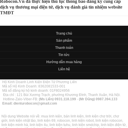
Robocon.Vn đã thực hiện thủ tục thông báo đăng ký cung cấp
dịch vụ thương mại điện tử, dịch vụ đánh giá tín nhiệm website
TMĐT
Trang chủ
Sản phẩm
Thanh toán
Tin tức
Hướng dẫn mua hàng
Liên hệ
Hộ Kinh Doanh Linh Kiện Điện Tử Phương Liên
Mã số Hộ Kinh Doanh: 8362081533-001
Mã số đăng ký hộ kinh doanh: 01F8024956
Địa chỉ : 121 Bùi Xương Trạch, phường Khương Đình, Thanh Xuân, Hà Nội.
Hotline-Zalo-Viber-FB:
(Ms Liên)
0931.118.199
-
(Mr Dũng)
0987.394.133
Email:
dienturobocon@gmail.com
Nội dung Website nói về: mua linh kiện, bán linh kiện, linh kiện chợ trời, chợ
giời, linh kiện nhật tảo, linh kiện 69, robocon, linh kiện robot, linh kiện robocon,
linh kiện minh hà, linh kiện 4u, linh kiện tuhu, linh kiện smdchip, linh kiện điện tử,