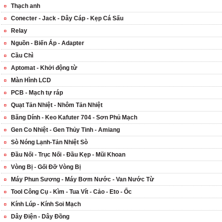
Thạch anh
Conecter - Jack - Dây Cáp - Kẹp Cá Sấu
Relay
Nguồn - Biến Áp - Adapter
Cầu Chì
Aptomat - Khởi động từ
Màn Hình LCD
PCB - Mạch tự ráp
Quạt Tản Nhiệt - Nhôm Tản Nhiệt
Băng Dính - Keo Kafuter 704 - Sơn Phủ Mạch
Gen Co Nhiệt - Gen Thủy Tinh - Amiang
Sò Nóng Lạnh-Tản Nhiệt Sò
Đầu Nối - Trục Nối - Đầu Kẹp - Mũi Khoan
Vòng Bị - Gối Đỡ Vòng Bị
Máy Phun Sương - Máy Bơm Nước - Van Nước Từ
Tool Công Cụ - Kìm - Tua Vít - Cảo - Eto - Ốc
Kính Lúp - Kính Soi Mạch
Dây Điện - Dây Đồng