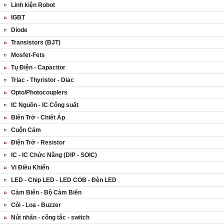
Linh kiện Robot
IGBT
Diode
Transistors (BJT)
Mosfet-Fets
Tụ Điện - Capacitor
Triac - Thyristor - Diac
Opto/Photocouplers
IC Nguồn - IC Công suất
Biến Trở - Chiết Áp
Cuộn Cảm
Điện Trở - Resistor
IC - IC Chức Năng (DIP - SOIC)
Vi Điều Khiển
LED - Chip LED - LED COB - Đèn LED
Cảm Biến - Bộ Cảm Biến
Còi - Loa - Buzzer
Nút nhấn - công tắc - switch