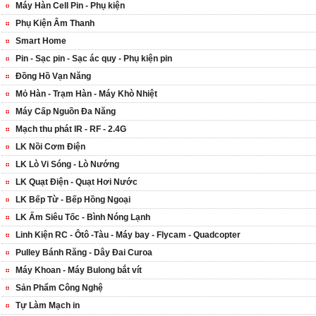
Máy Hàn Cell Pin - Phụ kiện
Phụ Kiện Âm Thanh
Smart Home
Pin - Sạc pin - Sạc ác quy - Phụ kiện pin
Đồng Hồ Vạn Năng
Mỏ Hàn - Trạm Hàn - Máy Khò Nhiệt
Máy Cấp Nguồn Đa Năng
Mạch thu phát IR - RF - 2.4G
LK Nồi Cơm Điện
LK Lò Vi Sóng - Lò Nướng
LK Quạt Điện - Quạt Hơi Nước
LK Bếp Từ - Bếp Hồng Ngoại
LK Ấm Siêu Tốc - Bình Nóng Lạnh
Linh Kiện RC - Ôtô -Tàu - Máy bay - Flycam - Quadcopter
Pulley Bánh Răng - Dây Đai Curoa
Máy Khoan - Máy Bulong bắt vít
Sản Phẩm Công Nghệ
Tự Làm Mạch in