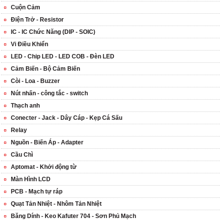
Cuộn Cảm
Điện Trở - Resistor
IC - IC Chức Năng (DIP - SOIC)
Vi Điều Khiển
LED - Chip LED - LED COB - Đèn LED
Cảm Biến - Bộ Cảm Biến
Còi - Loa - Buzzer
Nút nhấn - công tắc - switch
Thạch anh
Conecter - Jack - Dây Cáp - Kẹp Cá Sấu
Relay
Nguồn - Biến Áp - Adapter
Cầu Chì
Aptomat - Khởi động từ
Màn Hình LCD
PCB - Mạch tự ráp
Quạt Tản Nhiệt - Nhôm Tản Nhiệt
Băng Dính - Keo Kafuter 704 - Sơn Phủ Mạch