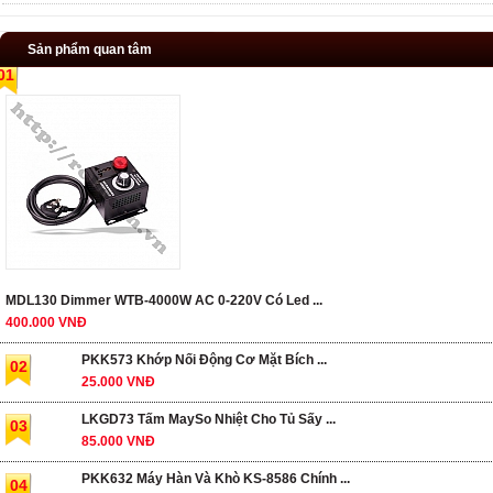
Sản phẩm quan tâm
01
MDL130 Dimmer WTB-4000W AC 0-220V Có Led ...
400.000 VNĐ
PKK573 Khớp Nối Động Cơ Mặt Bích ...
02
25.000 VNĐ
LKGD73 Tấm MaySo Nhiệt Cho Tủ Sấy ...
03
85.000 VNĐ
PKK632 Máy Hàn Và Khò KS-8586 Chính ...
04