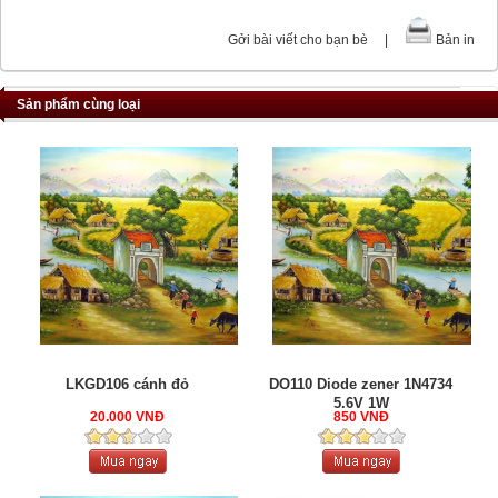
Gởi bài viết cho bạn bè
|
Bản in
Sản phẩm cùng loại
LKGD106 cánh đỏ
DO110 Diode zener 1N4734
5.6V 1W
20.000 VNĐ
850 VNĐ