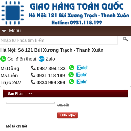
Menu
Hà Nội: Số 121 Bùi Xương Trạch - Thanh Xuân
Gọi điện thoại,
Zalo
Mr.Dũng
0987 394 133
Ms.Liên
0931 118 199
Trực 24/7
0834 999 399
Sản Phẩm
>>
Giá cũ:
Mô tả chi tiết