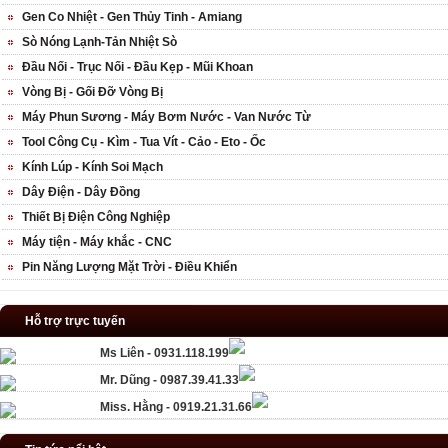
Gen Co Nhiệt - Gen Thủy Tinh - Amiang
Sò Nóng Lạnh-Tản Nhiệt Sò
Đầu Nối - Trục Nối - Đầu Kẹp - Mũi Khoan
Vòng Bị - Gối Đỡ Vòng Bị
Máy Phun Sương - Máy Bơm Nước - Van Nước Từ
Tool Công Cụ - Kìm - Tua Vít - Cảo - Eto - Ốc
Kính Lúp - Kính Soi Mạch
Dây Điện - Dây Đồng
Thiết Bị Điện Công Nghiệp
Máy tiện - Máy khắc - CNC
Pin Năng Lượng Mặt Trời - Điều Khiển
Hỗ trợ trực tuyến
Ms Liên - 0931.118.199
Mr. Dũng - 0987.39.41.33
Miss. Hằng - 0919.21.31.66