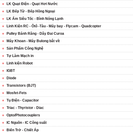
LK Quạt Điện - Quạt Hơi Nước
LK Bếp Từ - Bếp Hồng Ngoại
LK Ấm Siêu Tốc - Bình Nóng Lạnh
Linh Kiện RC - Ôtô -Tàu - Máy bay - Flycam - Quadcopter
Pulley Bánh Răng - Dây Đai Curoa
Máy Khoan - Máy Bulong bắt vít
Sản Phẩm Công Nghệ
Tự Làm Mạch in
Linh kiện Robot
IGBT
Diode
Transistors (BJT)
Mosfet-Fets
Tụ Điện - Capacitor
Triac - Thyristor - Diac
Opto/Photocouplers
IC Nguồn - IC Công suất
Biến Trở - Chiết Áp