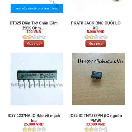
DT325 Điện Trở Chân Cắm
PKAT8 JACK BNC ĐUÔI LÒ
390K Ohm ...
XO
700 VNĐ
5.000 VNĐ
IC77 1237HA IC Bảo vệ mạch
IC75 IC TNY278PN (IC nguồn
loa
PMW)
25.000 VNĐ
33.000 VNĐ