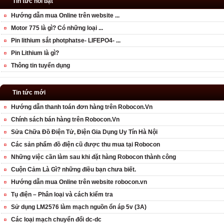
Tin tức nổi bật
Hướng dẫn mua Online trên website ...
Motor 775 là gì? Có những loại ...
Pin lithium sắt photphatse- LIFEPO4- ...
Pin Lithium là gì?
Thông tin tuyển dụng
Tin tức mới
Hướng dẫn thanh toán đơn hàng trên Robocon.Vn
Chính sách bán hàng trên Robocon.Vn
Sửa Chữa Đồ Điện Tử, Điện Gia Dụng Uy Tín Hà Nội
Các sản phẩm đồ điện cũ được thu mua tại Robocon
Những việc cần làm sau khi đặt hàng Robocon thành công
Cuộn Cảm Là Gì? những điều bạn chưa biết.
Hướng dẫn mua Online trên website robocon.vn
Tụ điện – Phân loại và cách kiểm tra
Sử dụng LM2576 làm mạch nguồn ổn áp 5v (3A)
Các loại mạch chuyển đổi dc-dc