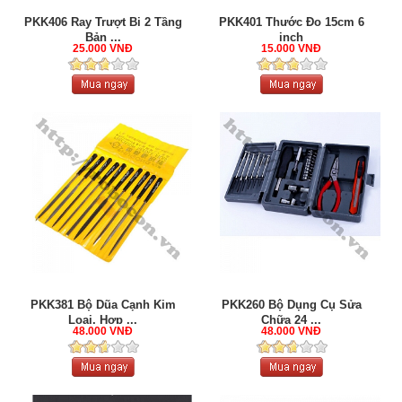
PKK406 Ray Trượt Bi 2 Tầng
PKK401 Thước Đo 15cm 6
Bản ...
inch
25.000 VNĐ
15.000 VNĐ
PKK381 Bộ Dũa Cạnh Kim
PKK260 Bộ Dụng Cụ Sửa
Loại, Hợp ...
Chữa 24 ...
48.000 VNĐ
48.000 VNĐ