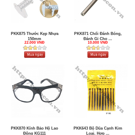
PKK875 Thước Kẹp Nhựa
PKK871 Chổi Đánh Bóng,
150mm
Đánh Gỉ Cho ...
22.000 VNĐ
10.000 VNĐ
PKK870 Kính Bảo Hộ Lao
PKK643 Bộ Dũa Cạnh Kim
Động KG111
Loại, Hợp ...