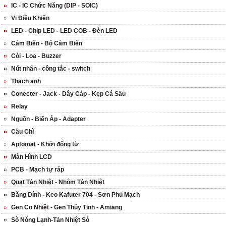
IC - IC Chức Năng (DIP - SOIC)
Vi Điều Khiển
LED - Chip LED - LED COB - Đèn LED
Cảm Biến - Bộ Cảm Biến
Còi - Loa - Buzzer
Nút nhấn - công tắc - switch
Thạch anh
Conecter - Jack - Dây Cáp - Kẹp Cá Sấu
Relay
Nguồn - Biến Áp - Adapter
Cầu Chì
Aptomat - Khởi động từ
Màn Hình LCD
PCB - Mạch tự ráp
Quạt Tản Nhiệt - Nhôm Tản Nhiệt
Băng Dính - Keo Kafuter 704 - Sơn Phủ Mạch
Gen Co Nhiệt - Gen Thủy Tinh - Amiang
Sò Nóng Lạnh-Tản Nhiệt Sò