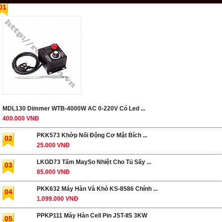
01
MDL130 Dimmer WTB-4000W AC 0-220V Có Led ...
400.000 VNĐ
PKK573 Khớp Nối Động Cơ Mặt Bích ...
02
25.000 VNĐ
LKGD73 Tấm MaySo Nhiệt Cho Tủ Sấy ...
03
85.000 VNĐ
PKK632 Máy Hàn Và Khò KS-8586 Chính ...
04
1.099.000 VNĐ
PPKP111 Máy Hàn Cell Pin JST-IIS 3KW
05