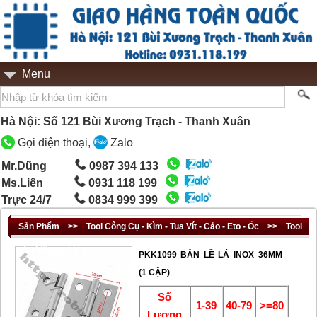
Menu
Hà Nội: Số 121 Bùi Xương Trạch - Thanh Xuân
Gọi điện thoại,
Zalo
Mr.Dũng
0987 394 133
Ms.Liên
0931 118 199
Trực 24/7
0834 999 399
Sản Phẩm
>>
Tool Công Cụ - Kìm - Tua Vít - Cảo - Eto - Ốc
>>
Tool
phụ kiện cơ khí
PKK1099 BẢN LỀ LÁ INOX 36MM
(1 CẶP)
Số
1-39
40-79
>=80
Lượng