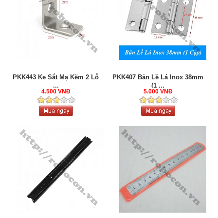
PKK443 Ke Sắt Mạ Kẽm 2 Lỗ
PKK407 Bản Lề Lá Inox 38mm
...
(1 ...
4.500 VNĐ
5.000 VNĐ