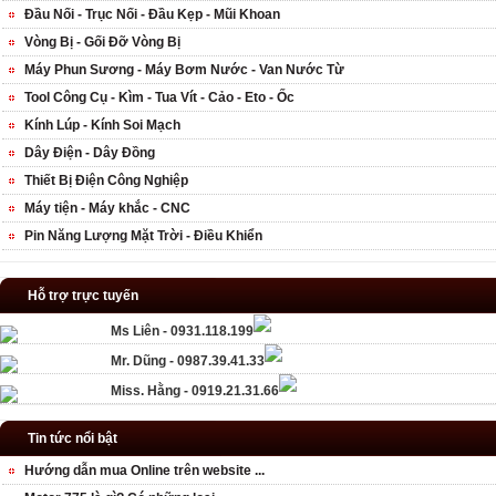
Đầu Nối - Trục Nối - Đầu Kẹp - Mũi Khoan
Vòng Bị - Gối Đỡ Vòng Bị
Máy Phun Sương - Máy Bơm Nước - Van Nước Từ
Tool Công Cụ - Kìm - Tua Vít - Cảo - Eto - Ốc
Kính Lúp - Kính Soi Mạch
Dây Điện - Dây Đồng
Thiết Bị Điện Công Nghiệp
Máy tiện - Máy khắc - CNC
Pin Năng Lượng Mặt Trời - Điều Khiển
Hỗ trợ trực tuyến
Ms Liên - 0931.118.199
Mr. Dũng - 0987.39.41.33
Miss. Hằng - 0919.21.31.66
Tin tức nổi bật
Hướng dẫn mua Online trên website ...