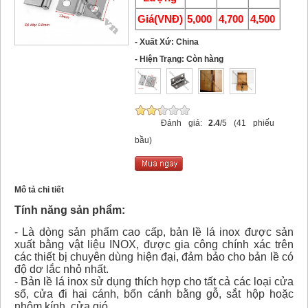
Giá(VNĐ)
5,000
4,700
4,500
- Xuất Xứ: China
- Hiện Trạng: Còn hàng
Đánh giá:
2.4
/5 (41 phiếu
bầu)
Mô tả chi tiết
Tính năng sản phẩm:
- Là dòng sản phẩm cao cấp, bản lề lá inox được sản
xuất bằng vật liệu INOX, được gia công chính xác trên
các thiết bị chuyên dùng hiện đại, đảm bảo cho bản lề có
độ dơ lắc nhỏ nhất.
- Bản lề lá inox sử dụng thích hợp cho tất cả các loại cửa
sổ, cửa đi hai cánh, bốn cánh bằng gỗ, sắt hộp hoặc
nhôm kính, cửa gió...