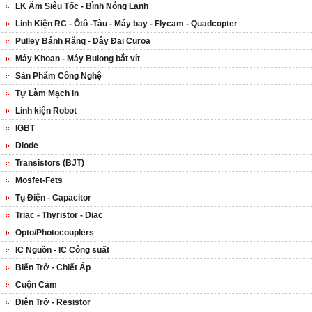
LK Ấm Siêu Tốc - Bình Nóng Lạnh
Linh Kiện RC - Ôtô -Tàu - Máy bay - Flycam - Quadcopter
Pulley Bánh Răng - Dây Đai Curoa
Máy Khoan - Máy Bulong bắt vít
Sản Phẩm Công Nghệ
Tự Làm Mạch in
Linh kiện Robot
IGBT
Diode
Transistors (BJT)
Mosfet-Fets
Tụ Điện - Capacitor
Triac - Thyristor - Diac
Opto/Photocouplers
IC Nguồn - IC Công suất
Biến Trở - Chiết Áp
Cuộn Cảm
Điện Trở - Resistor