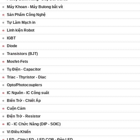
Máy Khoan - Máy Bulong bắt vít
Sản Phẩm Công Nghệ
Tự Làm Mạch in
Linh kiện Robot
IGBT
Diode
Transistors (BJT)
Mosfet-Fets
Tụ Điện - Capacitor
Triac - Thyristor - Diac
Opto/Photocouplers
IC Nguồn - IC Công suất
Biến Trở - Chiết Áp
Cuộn Cảm
Điện Trở - Resistor
IC - IC Chức Năng (DIP - SOIC)
Vi Điều Khiển
LED - Chip LED - LED COB - Đèn LED