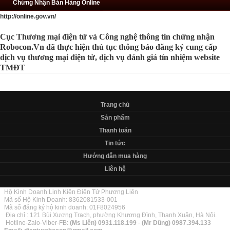
Chứng Nhận Bán Hàng Online
http://online.gov.vn/
Cục Thương mại điện tử và Công nghệ thông tin chứng nhận
Robocon.Vn đã thực hiện thủ tục thông báo đăng ký cung cấp
dịch vụ thương mại điện tử, dịch vụ đánh giá tín nhiệm website
TMĐT
Trang chủ
Sản phẩm
Thanh toán
Tin tức
Hướng dẫn mua hàng
Liên hệ
Hộ Kinh Doanh Linh Kiện Điện Tử Phương Liên
Mã số Hộ Kinh Doanh: 8362081533-001
Mã số đăng ký hộ kinh doanh: 01F8024956
Địa chỉ : 121 Bùi Xương Trạch, phường Khương Đình, Thanh Xuân, Hà Nội.
Hotline-Zalo-Viber-FB:
(Ms Liên)
0931.118.199
-
(Mr Dũng)
0987.394.133