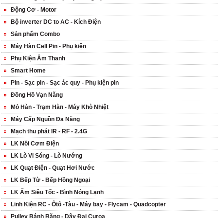
Động Cơ - Motor
Bộ inverter DC to AC - Kích Điện
Sản phẩm Combo
Máy Hàn Cell Pin - Phụ kiện
Phụ Kiện Âm Thanh
Smart Home
Pin - Sạc pin - Sạc ác quy - Phụ kiện pin
Đồng Hồ Vạn Năng
Mỏ Hàn - Trạm Hàn - Máy Khò Nhiệt
Máy Cấp Nguồn Đa Năng
Mạch thu phát IR - RF - 2.4G
LK Nồi Cơm Điện
LK Lò Vi Sóng - Lò Nướng
LK Quạt Điện - Quạt Hơi Nước
LK Bếp Từ - Bếp Hồng Ngoại
LK Ấm Siêu Tốc - Bình Nóng Lạnh
Linh Kiện RC - Ôtô -Tàu - Máy bay - Flycam - Quadcopter
Pulley Bánh Răng - Dây Đai Curoa