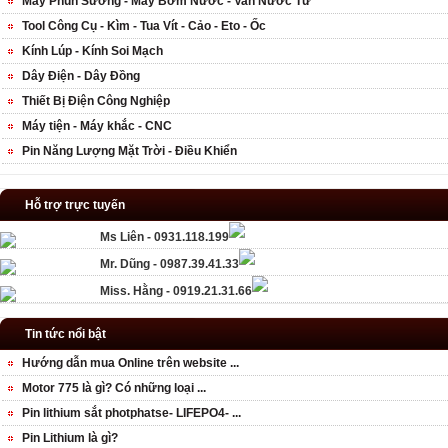
Máy Phun Sương - Máy Bơm Nước - Van Nước Từ
Tool Công Cụ - Kìm - Tua Vít - Cảo - Eto - Ốc
Kính Lúp - Kính Soi Mạch
Dây Điện - Dây Đồng
Thiết Bị Điện Công Nghiệp
Máy tiện - Máy khắc - CNC
Pin Năng Lượng Mặt Trời - Điều Khiển
Hỗ trợ trực tuyến
Ms Liên - 0931.118.199
Mr. Dũng - 0987.39.41.33
Miss. Hằng - 0919.21.31.66
Tin tức nổi bật
Hướng dẫn mua Online trên website ...
Motor 775 là gì? Có những loại ...
Pin lithium sắt photphatse- LIFEPO4- ...
Pin Lithium là gì?