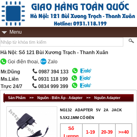
Menu
Hà Nội: Số 121 Bùi Xương Trạch - Thanh Xuân
Gọi điện thoại,
Zalo
Mr.Dũng
0987 394 133
Ms.Liên
0931 118 199
Trực 24/7
0834 999 399
Sản Phẩm
>>
Nguồn - Biến Áp - Adapter
>>
Nguồn Adapter
NG132 ADAPTER 5V 2A JACK
5.5X2.1MM CÓ ĐÈN
Số
1-19
20-39
>=40
Lượng