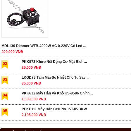
MDL130 Dimmer WTB-4000W AC 0-220V Có Led ...
400.000 VNĐ
PKK573 Khớp Nối Động Cơ Mặt Bích ...
02
25.000 VNĐ
LKGD73 Tấm MaySo Nhiệt Cho Tủ Sấy ...
03
85.000 VNĐ
PKK632 Máy Hàn Và Khò KS-8586 Chính ...
04
1.099.000 VNĐ
PPKP111 Máy Hàn Cell Pin JST-IIS 3KW
05
2.195.000 VNĐ