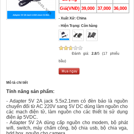
Giá(VNĐ)
39,000
37,000
36,000
- Xuất Xứ: China
- Hiện Trạng: Còn hàng
Đánh giá:
2.8
/5 (17 phiếu
bầu)
Mô tả chi tiết
Tính năng sản phẩm:
- Adapter 5V 2A jack 5.5x2.1mm có đèn báo là nguồn
chuyển đổi từ AC 220V sang 5V DC dùng làm nguồn cho
các mạch điện tử, làm nguồn cho các thiết bị sử dụng
điện áp 5VDC.
- Adapter 5V 2A dùng cấp nguồn cho modem, bộ phát
wifi, switch, máy chấm công, bộ chia usb, bộ chia vga,
hdd box, nguồn cho camera,…