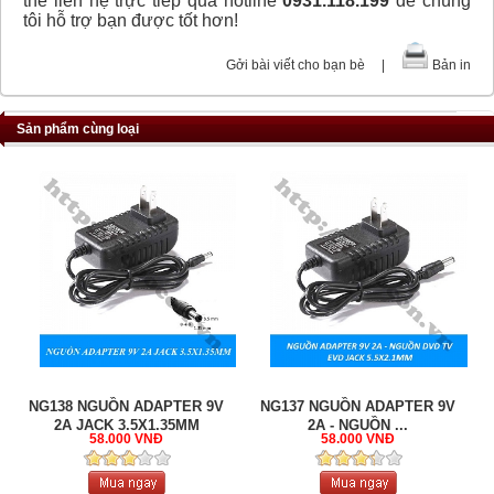
thể liên hệ trực tiếp qua hotline
0931.118.199
để chúng
tôi hỗ trợ bạn được tốt hơn!
Gởi bài viết cho bạn bè
|
Bản in
Sản phẩm cùng loại
NG138 NGUỒN ADAPTER 9V
NG137 NGUỒN ADAPTER 9V
2A JACK 3.5X1.35MM
2A - NGUỒN ...
58.000 VNĐ
58.000 VNĐ