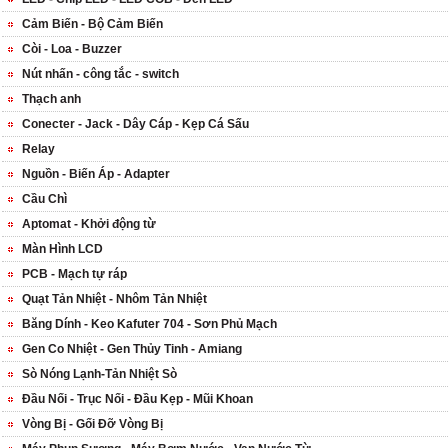
Cảm Biến - Bộ Cảm Biến
Còi - Loa - Buzzer
Nút nhấn - công tắc - switch
Thạch anh
Conecter - Jack - Dây Cáp - Kẹp Cá Sấu
Relay
Nguồn - Biến Áp - Adapter
Cầu Chì
Aptomat - Khởi động từ
Màn Hình LCD
PCB - Mạch tự ráp
Quạt Tản Nhiệt - Nhôm Tản Nhiệt
Băng Dính - Keo Kafuter 704 - Sơn Phủ Mạch
Gen Co Nhiệt - Gen Thủy Tinh - Amiang
Sò Nóng Lạnh-Tản Nhiệt Sò
Đầu Nối - Trục Nối - Đầu Kẹp - Mũi Khoan
Vòng Bị - Gối Đỡ Vòng Bị