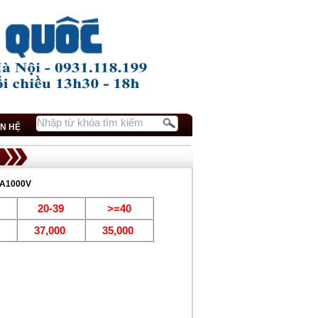
ÊN HỆ
0A1000V
20-39
>=40
0
37,000
35,000