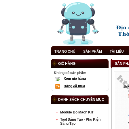
TRANG CHỦ
SẢN PHẨM
TÀI LIỆU
GIỎ HÀNG
SẢN PH
Không có sản phẩm
Xem giỏ hàng
Hàng đã mua
DANH SÁCH CHUYÊN MỤC
Module Bo Mạch KIT
Tool Sáng Tạo - Phụ Kiện
Sáng Tạo