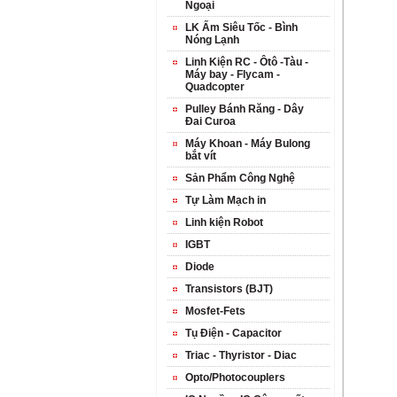
Ngoại
LK Ấm Siêu Tốc - Bình
Nóng Lạnh
Linh Kiện RC - Ôtô -Tàu -
Máy bay - Flycam -
Quadcopter
Pulley Bánh Răng - Dây
Đai Curoa
Máy Khoan - Máy Bulong
bắt vít
Sản Phẩm Công Nghệ
Tự Làm Mạch in
Linh kiện Robot
IGBT
Diode
Transistors (BJT)
Mosfet-Fets
Tụ Điện - Capacitor
Triac - Thyristor - Diac
Opto/Photocouplers