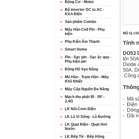
Động Cơ - Motor
Bộ inverter DC to AC -
Kích Điện
Sản phẩm Combo
Máy Hàn Cell Pin - Phụ
Mô tả chi 
kiện
Phụ Kiện Âm Thanh
Tính 
Smart Home
DO53 
Pin - Sạc pin - Sạc ác quy -
tới 50A
Phụ kiện pin
Diode 
Đồng Hồ Vạn Năng
50A. Di
Công d
Mỏ Hàn - Trạm Hàn - Máy
Khò Nhiệt
Thông 
Máy Cấp Nguồn Đa Năng
Mạch thu phát IR - RF -
- Mã s
2.4G
- Điện
LK Nồi Cơm Điện
- Dòng
- Dải n
LK Lò Vi Sóng - Lò Nướng
LK Quạt Điện - Quạt Hơi
Nước
LK Bếp Từ - Bếp Hồng