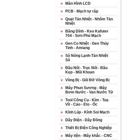
Màn Hình LCD
PCB - Mạch tự ráp
Quạt Tản Nhiệt - Nhôm Tản
Nhiệt
Băng Dính - Keo Kafuter
704 - Sơn Phủ Mạch
Gen Co Nhiệt - Gen Thủy
Tinh - Amiang
Sò Nóng Lạnh-Tản Nhiệt
Sò
Đầu Nối - Trục Nối - Đầu
Kẹp - Mũi Khoan
Vòng Bị - Gối Đỡ Vòng Bị
Máy Phun Sương - Máy
Bơm Nước - Van Nước Từ
Tool Công Cụ - Kìm - Tua
Vít - Cảo - Eto - Ốc
Kính Lúp - Kính Soi Mạch
Dây Điện - Dây Đồng
Thiết Bị Điện Công Nghiệp
Máy tiện - Máy khắc - CNC