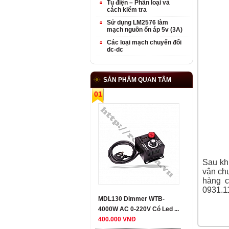
Tụ điện – Phân loại và
cách kiểm tra
Sử dụng LM2576 làm
mạch nguồn ổn áp 5v (3A)
Các loại mạch chuyển đổi
dc-dc
SẢN PHẨM QUAN TÂM
01
Sau khi
vận chu
hàng 
0931.11
MDL130 Dimmer WTB-
4000W AC 0-220V Có Led ...
400.000 VNĐ