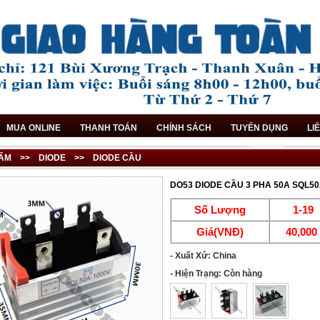
MUA ONLINE
THANH TOÁN
CHÍNH SÁCH
TUYỂN DỤNG
LI
ẨM
>>
DIODE
>>
DIODE CẦU
DO53 DIODE CẦU 3 PHA 50A SQL5
Số Lượng
1-19
Giá(VNĐ)
40,00
- Xuất Xứ: China
- Hiện Trạng: Còn hàng