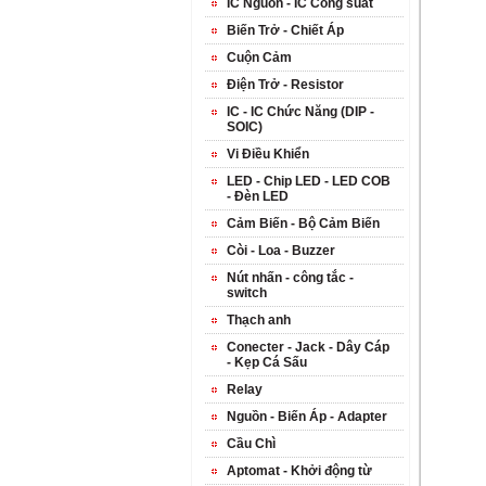
IC Nguồn - IC Công suất
Biến Trở - Chiết Áp
Cuộn Cảm
Điện Trở - Resistor
IC - IC Chức Năng (DIP -
SOIC)
Vi Điều Khiển
LED - Chip LED - LED COB
- Đèn LED
Cảm Biến - Bộ Cảm Biến
Còi - Loa - Buzzer
Nút nhấn - công tắc -
switch
Thạch anh
Conecter - Jack - Dây Cáp
- Kẹp Cá Sấu
Relay
Nguồn - Biến Áp - Adapter
Cầu Chì
Aptomat - Khởi động từ