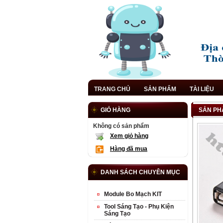
TRANG CHỦ
SẢN PHẨM
TÀI LIỆU
GIỎ HÀNG
SẢN PH
Không có sản phẩm
Xem giỏ hàng
Hàng đã mua
DANH SÁCH CHUYÊN MỤC
Module Bo Mạch KIT
Tool Sáng Tạo - Phụ Kiện
Sáng Tạo