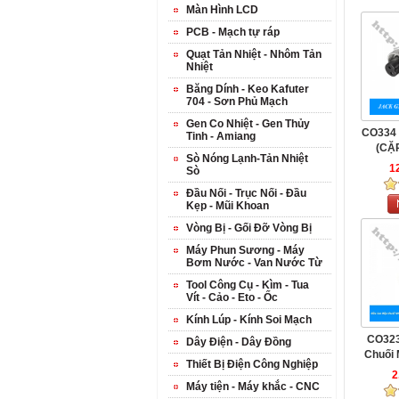
Màn Hình LCD
PCB - Mạch tự ráp
Quạt Tản Nhiệt - Nhôm Tản
Nhiệt
Băng Dính - Keo Kafuter
704 - Sơn Phủ Mạch
Gen Co Nhiệt - Gen Thủy
CO334
Tinh - Amiang
(CẶP
Sò Nóng Lạnh-Tản Nhiệt
1
Sò
Đầu Nối - Trục Nối - Đầu
Kẹp - Mũi Khoan
Vòng Bị - Gối Đỡ Vòng Bị
Máy Phun Sương - Máy
Bơm Nước - Van Nước Từ
Tool Công Cụ - Kìm - Tua
Vít - Cảo - Eto - Ốc
Kính Lúp - Kính Soi Mạch
CO323
Dây Điện - Dây Đồng
Chuối
Thiết Bị Điện Công Nghiệp
2
Máy tiện - Máy khắc - CNC