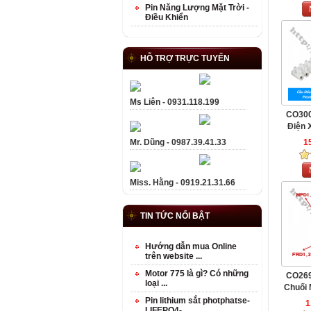
Pin Năng Lượng Mặt Trời -
Điều Khiển
HỖ TRỢ TRỰC TUYẾN
Ms Liên - 0931.118.199
CO300
Điện X
Mr. Dũng - 0987.39.41.33
1
Miss. Hằng - 0919.21.31.66
TIN TỨC NỔI BẬT
Hướng dẫn mua Online
trên website ...
Motor 775 là gì? Có những
CO269
loại ...
Chuối 
Pin lithium sắt photphatse-
1
LIFEPO4- ...