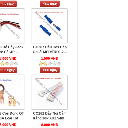
0 Bộ Dây Jack
CO267 Đầu Cos Bắp
c Cái 4P ...
Chuối MPD/FRD1.25-
156 Xanh ...
5.000 VNĐ
1.500 VNĐ
 Cos Đồng OT
CO262 Dây Nối Cắm
0A Loại Tốt
Trắng 10P XH2.54mm
...
5.000 VNĐ
8.000 VNĐ