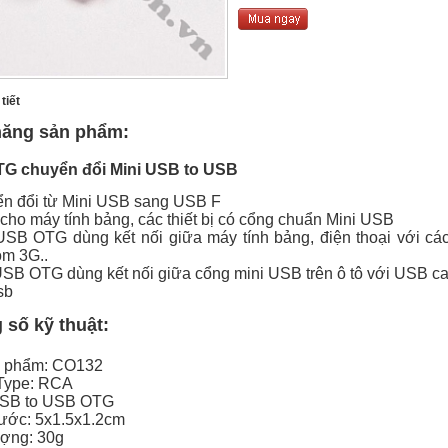
tiết
năng sản phẩm:
TG
chuyển đổi Mini USB to USB
ển đổi từ Mini USB sang USB F
cho máy tính bảng, các thiết bị có cổng chuẩn Mini USB
 USB OTG dùng kết nối giữa máy tính bảng, điện thoại với cá
m 3G..
USB OTG dùng kết nối giữa cổng mini USB trên ô tô với USB ca
sb
số kỹ thuật:
 phẩm: CO132
Type: RCA
SB to USB OTG
hước:
5x1.5x1.2cm
ượng: 30g