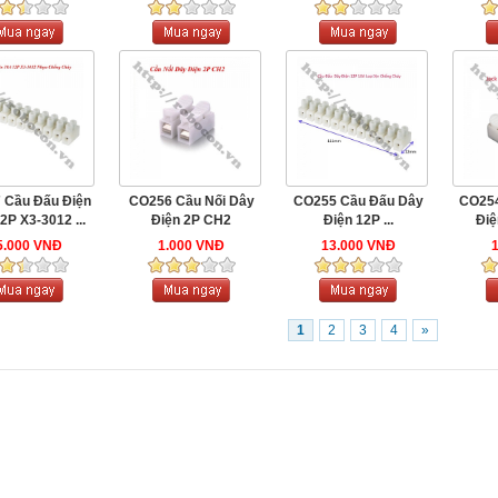
 Cầu Đấu Điện
CO256 Cầu Nối Dây
CO255 Cầu Đấu Dây
CO254
2P X3-3012 ...
Điện 2P CH2
Điện 12P ...
Điệ
5.000 VNĐ
1.000 VNĐ
13.000 VNĐ
1
2
3
4
»