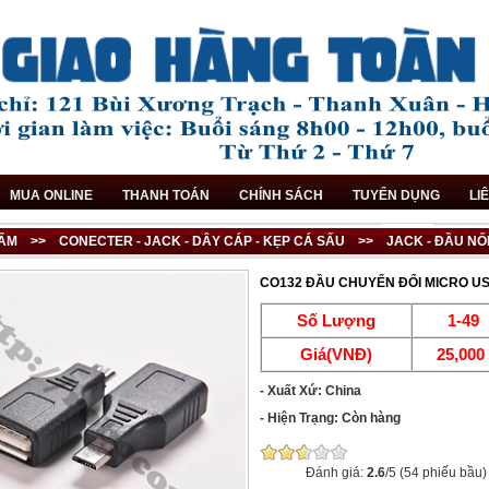
MUA ONLINE
THANH TOÁN
CHÍNH SÁCH
TUYỂN DỤNG
LI
ẨM
>>
CONECTER - JACK - DÂY CÁP - KẸP CÁ SẤU
>>
JACK - ĐẦU NỐ
CO132 ĐẦU CHUYỂN ĐỔI MICRO U
Số Lượng
1-49
Giá(VNĐ)
25,00
- Xuất Xứ: China
- Hiện Trạng: Còn hàng
Đánh giá:
2.6
/5 (54 phiếu bầu)