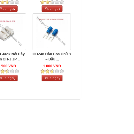
 Jack Nối Dây
CO248 Đầu Cos Chữ Y
n CH-3 3P ...
– Đầu ...
1.500 VNĐ
1.000 VNĐ