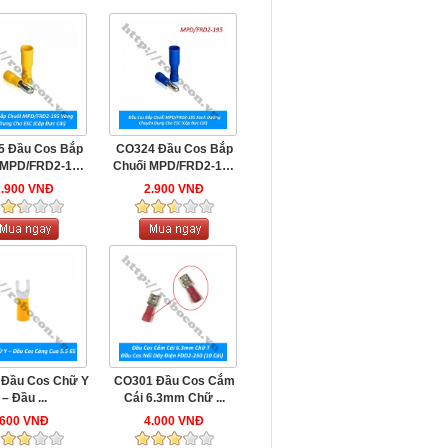
 Đầu Cos Bắp
CO324 Đầu Cos Bắp
 MPD/FRD2-195
Chuối MPD/FRD2-195
Vàng ...
Xanh ...
2.900 VNĐ
2.900 VNĐ
 Đầu Cos Chữ Y
CO301 Đầu Cos Cắm
– Đầu ...
Cái 6.3mm Chữ ...
600 VNĐ
4.000 VNĐ