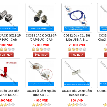
 JACK GX12-2P
CO333 JACK GX12-3P
CO332 Dây Cáp Dữ
CO325
 ĐỰC - CÁI)
(CẶP ĐỰC - CÁI)
Liệu USB A-B ...
Chuối
2.000 VNĐ
12.000 VNĐ
28.000 VNĐ
 Đầu Cos Bắp
CO310 Ổ Cắm Nguồn
CO308 Đầu Jack Cắm
CO303
 MPD/FRD2-195
Đực AC 3 ...
Header 10P
Đỏ ...
XH2.54mm ...
.900 VNĐ
4.900 VNĐ
800 VNĐ