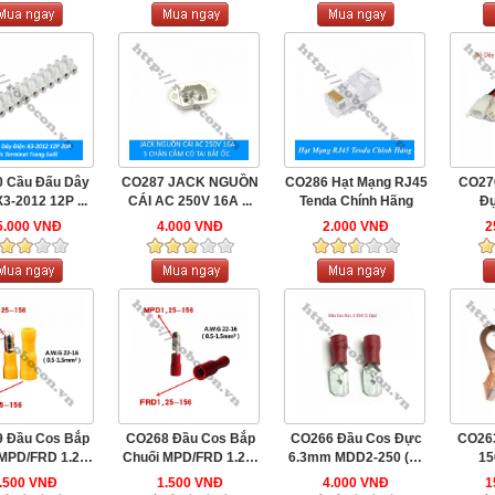
 Cầu Đấu Dây
CO287 JACK NGUỒN
CO286 Hạt Mạng RJ45
CO27
3-2012 12P ...
CÁI AC 250V 16A ...
Tenda Chính Hãng
Đự
5.000 VNĐ
4.000 VNĐ
2.000 VNĐ
2
 Đầu Cos Bắp
CO268 Đầu Cos Bắp
CO266 Đầu Cos Đực
CO263
MPD/FRD 1.25-
Chuối MPD/FRD 1.25-
6.3mm MDD2-250 (10
15
156 ...
156 ...
...
.500 VNĐ
1.500 VNĐ
4.000 VNĐ
1