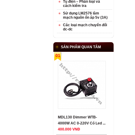
Tụ điện – Phân loại và
cách kiểm tra
Sử dụng LM2576 làm
mạch nguồn ổn áp 5v (3A)
Các loại mạch chuyển đổi
dc-dc
SẢN PHẨM QUAN TÂM
01
MDL130 Dimmer WTB-
4000W AC 0-220V Có Led ...
400.000 VNĐ