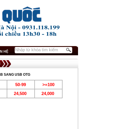
ÊN HỆ
I
SB SANG USB OTG
50-99
>=100
0
24,500
24,000