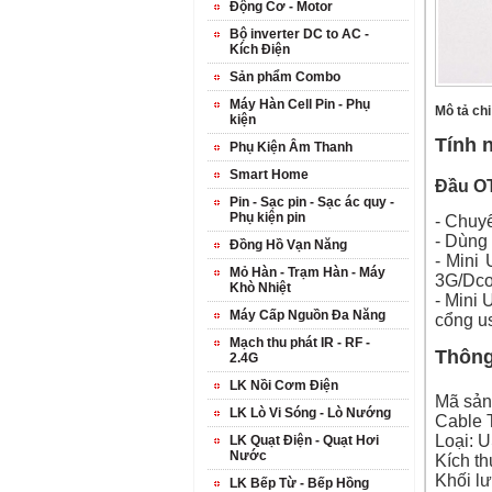
Động Cơ - Motor
Bộ inverter DC to AC -
Kích Điện
Sản phẩm Combo
Máy Hàn Cell Pin - Phụ
Mô tả chi 
kiện
Tính 
Phụ Kiện Âm Thanh
Smart Home
Đầu
O
Pin - Sạc pin - Sạc ác quy -
Phụ kiện pin
- Chuy
- Dùng 
Đồng Hồ Vạn Năng
- Mini
Mỏ Hàn - Trạm Hàn - Máy
3G/Dco
Khò Nhiệt
- Mini 
Máy Cấp Nguồn Đa Năng
cổng u
Mạch thu phát IR - RF -
Thông 
2.4G
LK Nồi Cơm Điện
Mã sản
LK Lò Vi Sóng - Lò Nướng
Cable 
Loại:
U
LK Quạt Điện - Quạt Hơi
Nước
Kích t
Khối l
LK Bếp Từ - Bếp Hồng