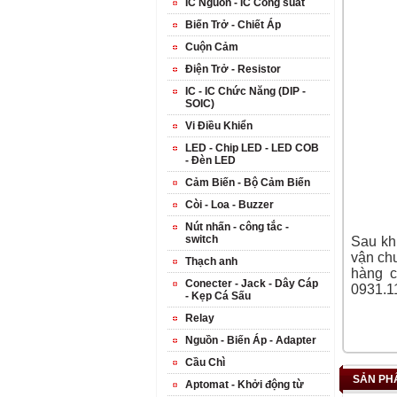
IC Nguồn - IC Công suất
Biến Trở - Chiết Áp
Cuộn Cảm
Điện Trở - Resistor
IC - IC Chức Năng (DIP -
SOIC)
Vi Điều Khiển
LED - Chip LED - LED COB
- Đèn LED
Cảm Biến - Bộ Cảm Biến
Còi - Loa - Buzzer
Nút nhấn - công tắc -
switch
Sau khi
vận chu
Thạch anh
hàng 
Conecter - Jack - Dây Cáp
0931.11
- Kẹp Cá Sấu
Relay
Nguồn - Biến Áp - Adapter
Cầu Chì
SẢN PH
Aptomat - Khởi động từ