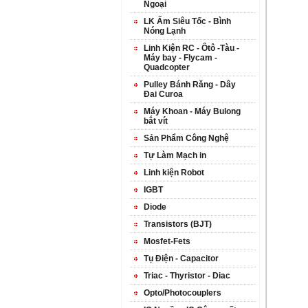
Ngoại
LK Ấm Siêu Tốc - Bình
Nóng Lạnh
Linh Kiện RC - Ôtô -Tàu -
Máy bay - Flycam -
Quadcopter
Pulley Bánh Răng - Dây
Đai Curoa
Máy Khoan - Máy Bulong
bắt vít
Sản Phẩm Công Nghệ
Tự Làm Mạch in
Linh kiện Robot
IGBT
Diode
Transistors (BJT)
Mosfet-Fets
Tụ Điện - Capacitor
Triac - Thyristor - Diac
Opto/Photocouplers