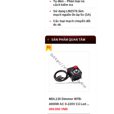
Tụ điện – Phân loại và
cách kiểm tra
Sử dụng LM2576 làm
mạch nguồn ổn áp 5v (3A)
Các loại mạch chuyển đổi
dc-dc
SẢN PHẨM QUAN TÂM
01
MDL130 Dimmer WTB-
4000W AC 0-220V Có Led ...
400.000 VNĐ