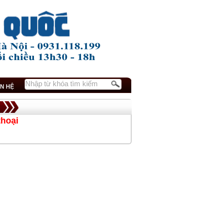
ÊN HỆ
thoại