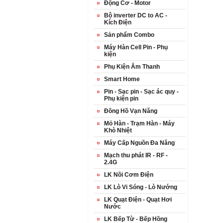
Động Cơ - Motor
Bộ inverter DC to AC -
Kích Điện
Sản phẩm Combo
Máy Hàn Cell Pin - Phụ
kiện
Phụ Kiện Âm Thanh
Smart Home
Pin - Sạc pin - Sạc ác quy -
Phụ kiện pin
Đồng Hồ Vạn Năng
Mỏ Hàn - Trạm Hàn - Máy
Khò Nhiệt
Máy Cấp Nguồn Đa Năng
Mạch thu phát IR - RF -
2.4G
LK Nồi Cơm Điện
LK Lò Vi Sóng - Lò Nướng
LK Quạt Điện - Quạt Hơi
Nước
LK Bếp Từ - Bếp Hồng