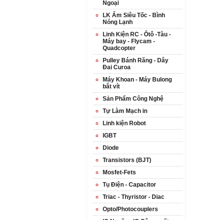
Ngoại
LK Ấm Siêu Tốc - Bình
Nóng Lạnh
Linh Kiện RC - Ôtô -Tàu -
Máy bay - Flycam -
Quadcopter
Pulley Bánh Răng - Dây
Đai Curoa
Máy Khoan - Máy Bulong
bắt vít
Sản Phẩm Công Nghệ
Tự Làm Mạch in
Linh kiện Robot
IGBT
Diode
Transistors (BJT)
Mosfet-Fets
Tụ Điện - Capacitor
Triac - Thyristor - Diac
Opto/Photocouplers