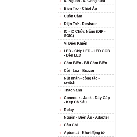
IC Nguồn - IC Công suất
Biến Trở - Chiết Áp
Cuộn Cảm
Điện Trở - Resistor
IC - IC Chức Năng (DIP -
SOIC)
Vi Điều Khiển
LED - Chip LED - LED COB
- Đèn LED
Cảm Biến - Bộ Cảm Biến
Còi - Loa - Buzzer
Nút nhấn - công tắc -
switch
Thạch anh
Conecter - Jack - Dây Cáp
- Kẹp Cá Sấu
Relay
Nguồn - Biến Áp - Adapter
Cầu Chì
Aptomat - Khởi động từ