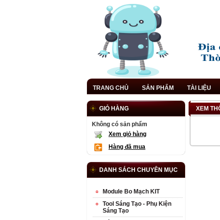
TRANG CHỦ
SẢN PHẨM
TÀI LIỆU
GIỎ HÀNG
XEM TH
Không có sản phẩm
Xem giỏ hàng
Hàng đã mua
DANH SÁCH CHUYÊN MỤC
Module Bo Mạch KIT
Tool Sáng Tạo - Phụ Kiện
Sáng Tạo