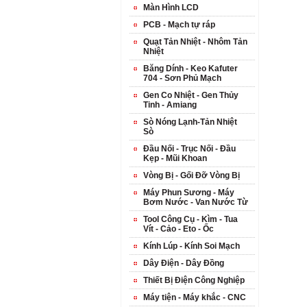
Màn Hình LCD
PCB - Mạch tự ráp
Quạt Tản Nhiệt - Nhôm Tản
Nhiệt
Băng Dính - Keo Kafuter
704 - Sơn Phủ Mạch
Gen Co Nhiệt - Gen Thủy
Tinh - Amiang
Sò Nóng Lạnh-Tản Nhiệt
Sò
Đầu Nối - Trục Nối - Đầu
Kẹp - Mũi Khoan
Vòng Bị - Gối Đỡ Vòng Bị
Máy Phun Sương - Máy
Bơm Nước - Van Nước Từ
Tool Công Cụ - Kìm - Tua
Vít - Cảo - Eto - Ốc
Kính Lúp - Kính Soi Mạch
Dây Điện - Dây Đồng
Thiết Bị Điện Công Nghiệp
Máy tiện - Máy khắc - CNC