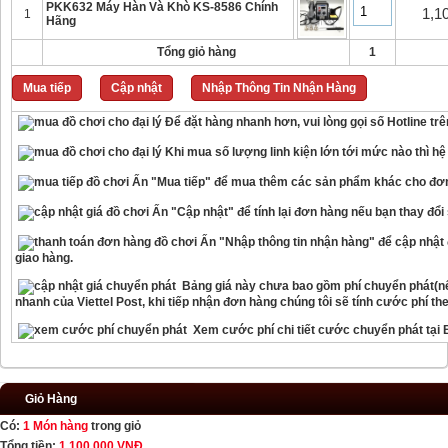
PKK632 Máy Hàn Và Khò KS-8586 Chính
1,1
1
Hãng
Tổng giỏ hàng
1
Mua tiếp
Cập nhật
Nhập Thông Tin Nhận Hàng
Để đặt hàng nhanh hơn, vui lòng gọi số Hotline tr
Khi mua số lượng linh kiện lớn tới mức nào thì hệ
Ấn "Mua tiếp" để mua thêm các sản phẩm khác cho đơ
Ấn "Cập nhật" để tính lại đơn hàng nếu bạn thay đổ
Ấn "Nhập thông tin nhận hàng" để cập nhật đ
giao hàng.
Bảng giá này chưa bao gồm phí chuyển phát(nế
nhanh của Viettel Post, khi tiếp nhận đơn hàng chúng tôi sẽ tính cước phí th
Xem cước phí chi tiết cước chuyển phát tại
Giỏ Hàng
Có:
1 Món hàng
trong giỏ
Tổng tiền:
1.100.000 VNĐ