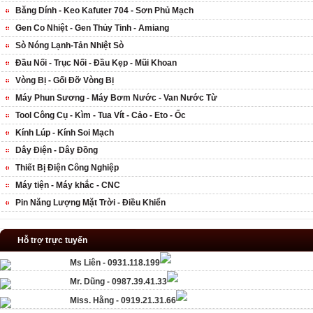
Băng Dính - Keo Kafuter 704 - Sơn Phủ Mạch
Gen Co Nhiệt - Gen Thủy Tinh - Amiang
Sò Nóng Lạnh-Tản Nhiệt Sò
Đầu Nối - Trục Nối - Đầu Kẹp - Mũi Khoan
Vòng Bị - Gối Đỡ Vòng Bị
Máy Phun Sương - Máy Bơm Nước - Van Nước Từ
Tool Công Cụ - Kìm - Tua Vít - Cảo - Eto - Ốc
Kính Lúp - Kính Soi Mạch
Dây Điện - Dây Đồng
Thiết Bị Điện Công Nghiệp
Máy tiện - Máy khắc - CNC
Pin Năng Lượng Mặt Trời - Điều Khiển
Hỗ trợ trực tuyến
Ms Liên - 0931.118.199
Mr. Dũng - 0987.39.41.33
Miss. Hằng - 0919.21.31.66