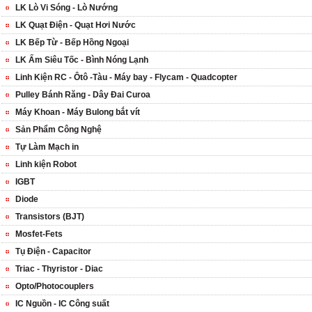
LK Lò Vi Sóng - Lò Nướng
LK Quạt Điện - Quạt Hơi Nước
LK Bếp Từ - Bếp Hồng Ngoại
LK Ấm Siêu Tốc - Bình Nóng Lạnh
Linh Kiện RC - Ôtô -Tàu - Máy bay - Flycam - Quadcopter
Pulley Bánh Răng - Dây Đai Curoa
Máy Khoan - Máy Bulong bắt vít
Sản Phẩm Công Nghệ
Tự Làm Mạch in
Linh kiện Robot
IGBT
Diode
Transistors (BJT)
Mosfet-Fets
Tụ Điện - Capacitor
Triac - Thyristor - Diac
Opto/Photocouplers
IC Nguồn - IC Công suất