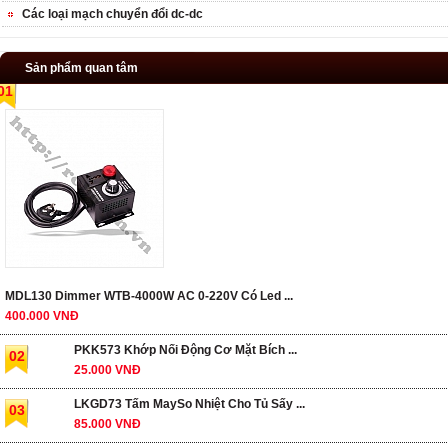
Các loại mạch chuyển đổi dc-dc
Sản phẩm quan tâm
01
MDL130 Dimmer WTB-4000W AC 0-220V Có Led ...
400.000 VNĐ
PKK573 Khớp Nối Động Cơ Mặt Bích ...
02
25.000 VNĐ
LKGD73 Tấm MaySo Nhiệt Cho Tủ Sấy ...
03
85.000 VNĐ