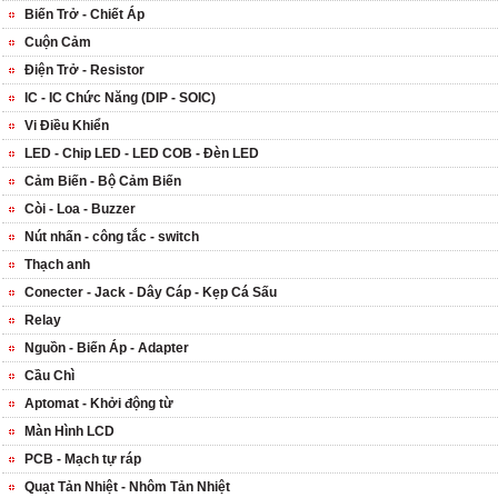
Biến Trở - Chiết Áp
Cuộn Cảm
Điện Trở - Resistor
IC - IC Chức Năng (DIP - SOIC)
Vi Điều Khiển
LED - Chip LED - LED COB - Đèn LED
Cảm Biến - Bộ Cảm Biến
Còi - Loa - Buzzer
Nút nhấn - công tắc - switch
Thạch anh
Conecter - Jack - Dây Cáp - Kẹp Cá Sấu
Relay
Nguồn - Biến Áp - Adapter
Cầu Chì
Aptomat - Khởi động từ
Màn Hình LCD
PCB - Mạch tự ráp
Quạt Tản Nhiệt - Nhôm Tản Nhiệt