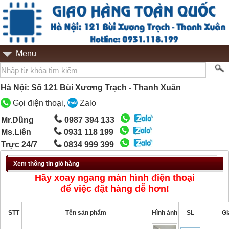
Menu
Hà Nội: Số 121 Bùi Xương Trạch - Thanh Xuân
Gọi điện thoại,
Zalo
Mr.Dũng
0987 394 133
Ms.Liên
0931 118 199
Trực 24/7
0834 999 399
Xem thông tin giỏ hàng
Hãy xoay ngang màn hình điện thoại
để việc đặt hàng dễ hơn!
STT
Tên sản phẩm
Hình ảnh
SL
Gi