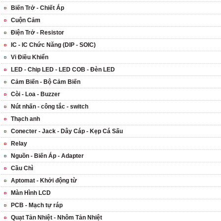
Biến Trở - Chiết Áp
Cuộn Cảm
Điện Trở - Resistor
IC - IC Chức Năng (DIP - SOIC)
Vi Điều Khiển
LED - Chip LED - LED COB - Đèn LED
Cảm Biến - Bộ Cảm Biến
Còi - Loa - Buzzer
Nút nhấn - công tắc - switch
Thạch anh
Conecter - Jack - Dây Cáp - Kẹp Cá Sấu
Relay
Nguồn - Biến Áp - Adapter
Cầu Chì
Aptomat - Khởi động từ
Màn Hình LCD
PCB - Mạch tự ráp
Quạt Tản Nhiệt - Nhôm Tản Nhiệt