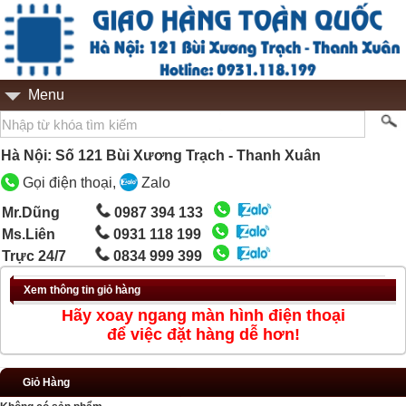
Menu
Hà Nội: Số 121 Bùi Xương Trạch - Thanh Xuân
Gọi điện thoại,
Zalo
Mr.Dũng
0987 394 133
Ms.Liên
0931 118 199
Trực 24/7
0834 999 399
Xem thông tin giỏ hàng
Hãy xoay ngang màn hình điện thoại
để việc đặt hàng dễ hơn!
Giỏ Hàng