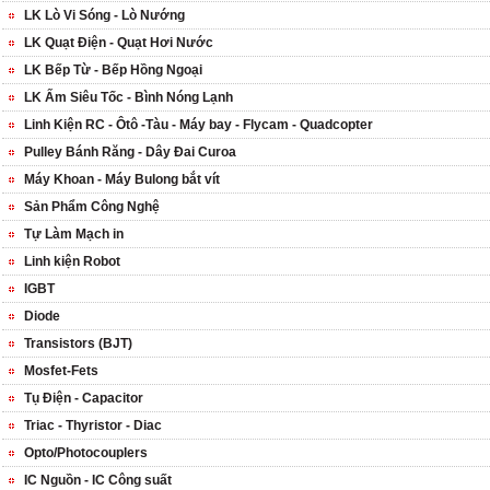
LK Lò Vi Sóng - Lò Nướng
LK Quạt Điện - Quạt Hơi Nước
LK Bếp Từ - Bếp Hồng Ngoại
LK Ấm Siêu Tốc - Bình Nóng Lạnh
Linh Kiện RC - Ôtô -Tàu - Máy bay - Flycam - Quadcopter
Pulley Bánh Răng - Dây Đai Curoa
Máy Khoan - Máy Bulong bắt vít
Sản Phẩm Công Nghệ
Tự Làm Mạch in
Linh kiện Robot
IGBT
Diode
Transistors (BJT)
Mosfet-Fets
Tụ Điện - Capacitor
Triac - Thyristor - Diac
Opto/Photocouplers
IC Nguồn - IC Công suất