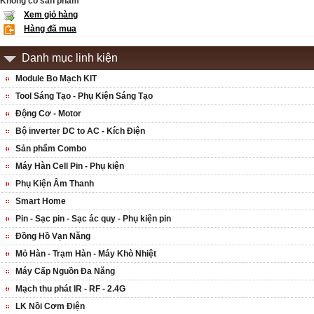
Không có sản phẩm
Xem giỏ hàng
Hàng đã mua
Danh mục linh kiện
Module Bo Mạch KIT
Tool Sáng Tạo - Phụ Kiện Sáng Tạo
Động Cơ - Motor
Bộ inverter DC to AC - Kích Điện
Sản phẩm Combo
Máy Hàn Cell Pin - Phụ kiện
Phụ Kiện Âm Thanh
Smart Home
Pin - Sạc pin - Sạc ác quy - Phụ kiện pin
Đồng Hồ Vạn Năng
Mỏ Hàn - Trạm Hàn - Máy Khò Nhiệt
Máy Cấp Nguồn Đa Năng
Mạch thu phát IR - RF - 2.4G
LK Nồi Cơm Điện