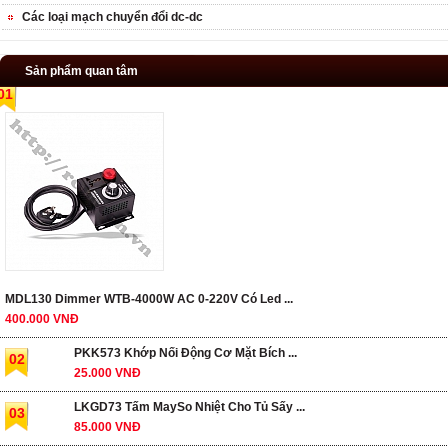
Các loại mạch chuyển đổi dc-dc
Sản phẩm quan tâm
01
MDL130 Dimmer WTB-4000W AC 0-220V Có Led ...
400.000 VNĐ
PKK573 Khớp Nối Động Cơ Mặt Bích ...
02
25.000 VNĐ
LKGD73 Tấm MaySo Nhiệt Cho Tủ Sấy ...
03
85.000 VNĐ