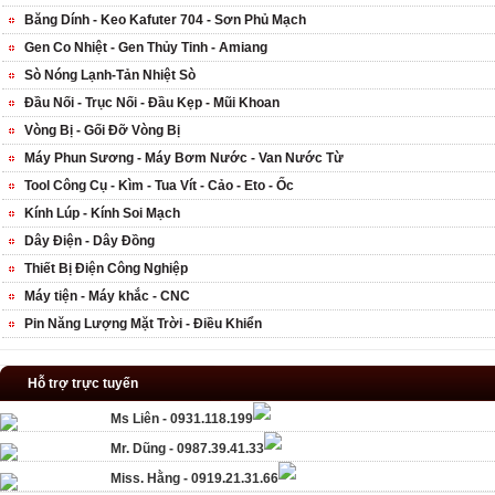
Băng Dính - Keo Kafuter 704 - Sơn Phủ Mạch
Gen Co Nhiệt - Gen Thủy Tinh - Amiang
Sò Nóng Lạnh-Tản Nhiệt Sò
Đầu Nối - Trục Nối - Đầu Kẹp - Mũi Khoan
Vòng Bị - Gối Đỡ Vòng Bị
Máy Phun Sương - Máy Bơm Nước - Van Nước Từ
Tool Công Cụ - Kìm - Tua Vít - Cảo - Eto - Ốc
Kính Lúp - Kính Soi Mạch
Dây Điện - Dây Đồng
Thiết Bị Điện Công Nghiệp
Máy tiện - Máy khắc - CNC
Pin Năng Lượng Mặt Trời - Điều Khiển
Hỗ trợ trực tuyến
Ms Liên - 0931.118.199
Mr. Dũng - 0987.39.41.33
Miss. Hằng - 0919.21.31.66