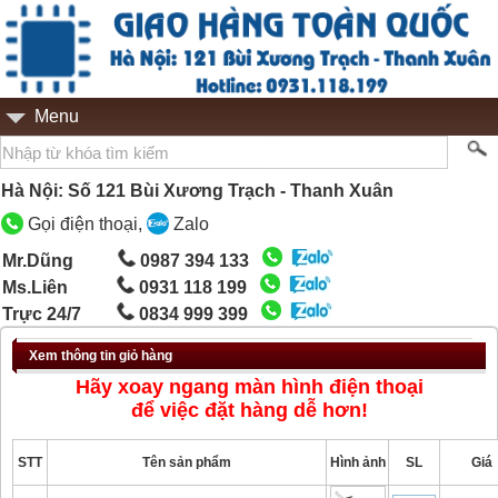
Menu
Hà Nội: Số 121 Bùi Xương Trạch - Thanh Xuân
Gọi điện thoại,
Zalo
Mr.Dũng
0987 394 133
Ms.Liên
0931 118 199
Trực 24/7
0834 999 399
Xem thông tin giỏ hàng
Hãy xoay ngang màn hình điện thoại
để việc đặt hàng dễ hơn!
STT
Tên sản phẩm
Hình ảnh
SL
Giá