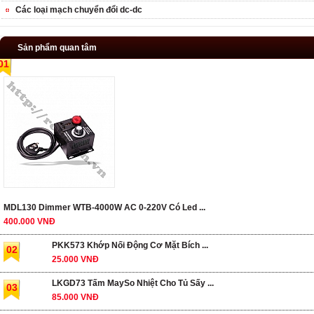
Các loại mạch chuyển đổi dc-dc
Sản phẩm quan tâm
01
MDL130 Dimmer WTB-4000W AC 0-220V Có Led ...
400.000 VNĐ
PKK573 Khớp Nối Động Cơ Mặt Bích ...
02
25.000 VNĐ
LKGD73 Tấm MaySo Nhiệt Cho Tủ Sấy ...
03
85.000 VNĐ