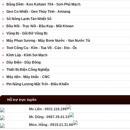
Băng Dính - Keo Kafuter 704 - Sơn Phủ Mạch
Gen Co Nhiệt - Gen Thủy Tinh - Amiang
Sò Nóng Lạnh-Tản Nhiệt Sò
Đầu Nối - Trục Nối - Đầu Kẹp - Mũi Khoan
Vòng Bị - Gối Đỡ Vòng Bị
Máy Phun Sương - Máy Bơm Nước - Van Nước Từ
Tool Công Cụ - Kìm - Tua Vít - Cảo - Eto - Ốc
Kính Lúp - Kính Soi Mạch
Dây Điện - Dây Đồng
Thiết Bị Điện Công Nghiệp
Máy tiện - Máy khắc - CNC
Pin Năng Lượng Mặt Trời - Điều Khiển
Hỗ trợ trực tuyến
Ms Liên - 0931.118.199
Mr. Dũng - 0987.39.41.33
Miss. Hằng - 0919.21.31.66