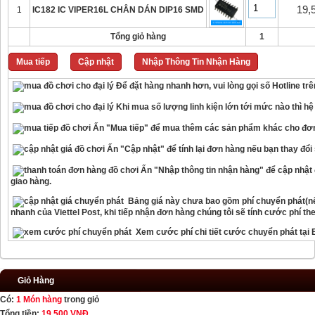
19,
1
IC182 IC VIPER16L CHÂN DÁN DIP16 SMD
Tổng giỏ hàng
1
Mua tiếp
Cập nhật
Nhập Thông Tin Nhận Hàng
Để đặt hàng nhanh hơn, vui lòng gọi số Hotline tr
Khi mua số lượng linh kiện lớn tới mức nào thì hệ
Ấn "Mua tiếp" để mua thêm các sản phẩm khác cho đơ
Ấn "Cập nhật" để tính lại đơn hàng nếu bạn thay đổ
Ấn "Nhập thông tin nhận hàng" để cập nhật đ
giao hàng.
Bảng giá này chưa bao gồm phí chuyển phát(nế
nhanh của Viettel Post, khi tiếp nhận đơn hàng chúng tôi sẽ tính cước phí th
Xem cước phí chi tiết cước chuyển phát tại
Giỏ Hàng
Có:
1 Món hàng
trong giỏ
Tổng tiền:
19.500 VNĐ