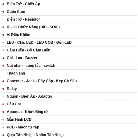
Biến Trở - Chiết Áp
Cuộn Cảm
Điện Trở - Resistor
IC - IC Chức Năng (DIP - SOIC)
Vi Điều Khiển
LED - Chip LED - LED COB - Đèn LED
Cảm Biến - Bộ Cảm Biến
Còi - Loa - Buzzer
Nút nhấn - công tắc - switch
Thạch anh
Conecter - Jack - Dây Cáp - Kẹp Cá Sấu
Relay
Nguồn - Biến Áp - Adapter
Cầu Chì
Aptomat - Khởi động từ
Màn Hình LCD
PCB - Mạch tự ráp
Quạt Tản Nhiệt - Nhôm Tản Nhiệt