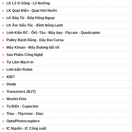
LK Lò Vi Sóng - Lò Nướng
LK Quạt Điện - Quạt Hơi Nước
LK Bếp Từ - Bếp Hồng Ngoại
LK Ấm Siêu Tốc - Bình Nóng Lạnh
Linh Kiện RC - Ôtô -Tàu - Máy bay - Flycam - Quadcopter
Pulley Bánh Răng - Dây Đai Curoa
Máy Khoan - Máy Bulong bắt vít
Sản Phẩm Công Nghệ
Tự Làm Mạch in
Linh kiện Robot
IGBT
Diode
Transistors (BJT)
Mosfet-Fets
Tụ Điện - Capacitor
Triac - Thyristor - Diac
Opto/Photocouplers
IC Nguồn - IC Công suất